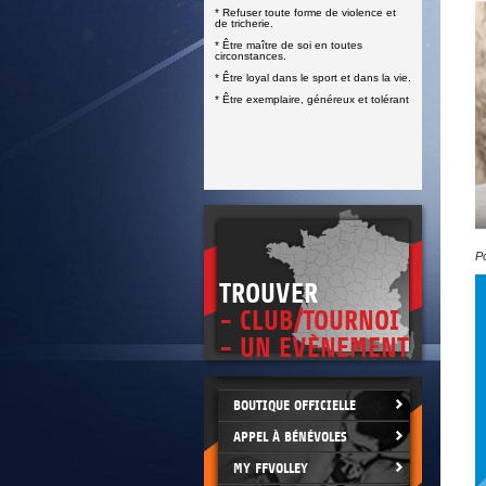
DOCUMENTS UTILES
* Refuser toute forme de violence et
SITUATION SANITAIRE
de tricherie.
COVID-19
* Être maître de soi en toutes
circonstances.
CLIQUEZ ICI
>
* Être loyal dans le sport et dans la vie.
* Être exemplaire, généreux et tolérant
P
TROUVER
- CLUB/TOURNOI
- UN EVÈNEMENT
BOUTIQUE OFFICIELLE
APPEL À BÉNÉVOLES
MY FFVOLLEY