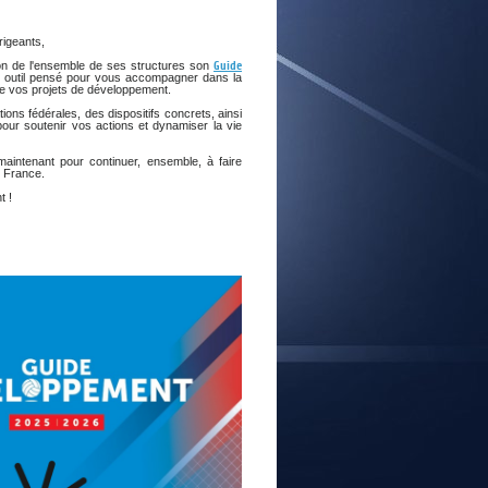
E
rigeants,
ion de l'ensemble de ses structures son
Guide
n outil pensé pour vous accompagner dans la
 de vos projets de développement.
ions fédérales, des dispositifs concrets, ainsi
our soutenir vos actions et dynamiser la vie
aintenant pour continuer, ensemble, à faire
n France.
t !