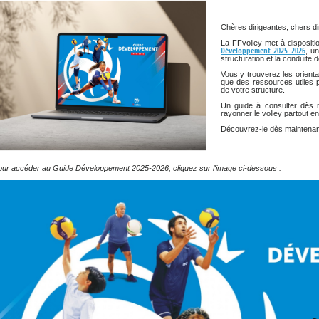
DOCUMENTS UTILES
SITUATION SANITAIR
COVID-19
Chères dirigeantes, chers di
La FFvolley met à disposit
CLIQUEZ ICI
>
Développement 2025-2026
, u
structuration et la conduite
Vous y trouverez les orientat
que des ressources utiles p
de votre structure.
Un guide à consulter dès m
rayonner le volley partout e
Découvrez-le dès maintenan
our accéder au Guide Développement 2025-2026, cliquez sur l'image ci-dessous :