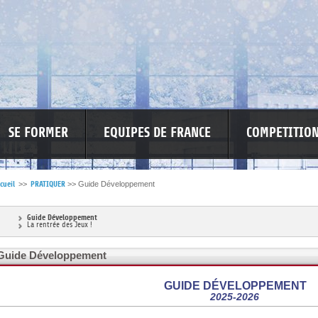
SE FORMER
EQUIPES DE FRANCE
COMPETITIO
cueil
>>
PRATIQUER
>>
Guide Développement
RE LES VIOLENCES
MA PETITE SPONSO
INFORMATIONS CORONAVIR
Guide Développement
La rentrée des Jeux !
Guide Développement
GUIDE DÉVELOPPEMENT
2025-2026