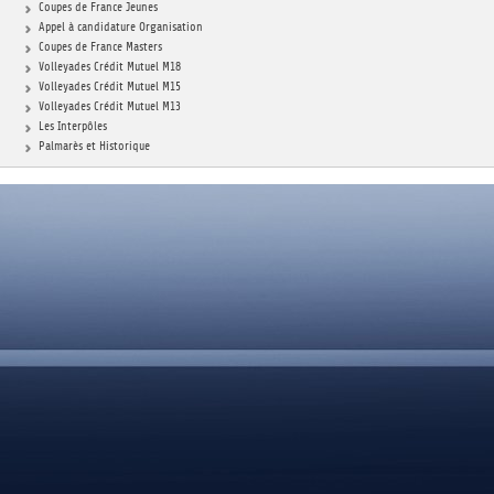
DOCUMENTS UTILES
Coupes de France Jeunes
SITUATION SANITAIR
Appel à candidature Organisation
COVID-19
Coupes de France Masters
CLIQUEZ ICI
Volleyades Crédit Mutuel M18
>
Volleyades Crédit Mutuel M15
Volleyades Crédit Mutuel M13
Les Interpôles
Palmarès et Historique