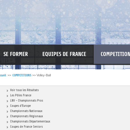
SE FORMER
EQUIPES DE FRANCE
COMPETITIO
cueil
>>
COMPETITIONS
>>
Volley-Ball
RE LES VIOLENCES
MA PETITE SPONSO
INFORMATIONS CORONAVIR
Voir tous les Résultats
Les Pôles France
LNV - Championnats Pros
Coupes d'Europe
Championnats Nationaux
Championnats Régionaux
Championnats Départementaux
Coupes de France Seniors