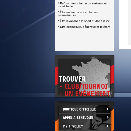
DOCUMENTS UTILES
* Refuser toute forme de violence et
SITUATION SANITAIRE
de tricherie.
COVID-19
* Être maître de soi en toutes
circonstances.
CLIQUEZ ICI
>
* Être loyal dans le sport et dans la vie.
* Être exemplaire, généreux et tolérant
TROUVER
- CLUB/TOURNOI
- UN EVÈNEMENT
BOUTIQUE OFFICIELLE
APPEL À BÉNÉVOLES
MY FFVOLLEY