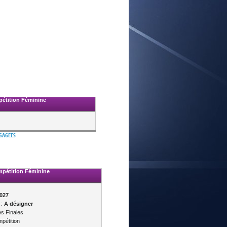
E
étition Féminine
NGAGEES
pétition Féminine
2027
 :
A désigner
s Finales
pétition