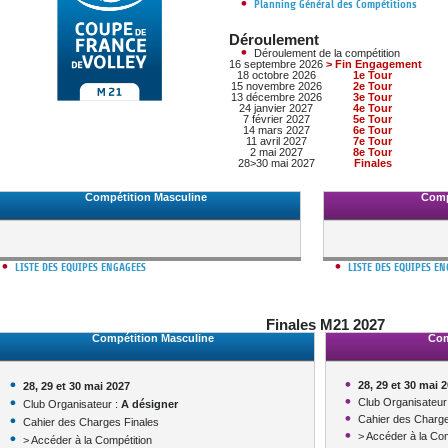
DOCUMENTS UTILES
Planning Général des Compétitions
SITUATION SANITAIR
COVID-19
Déroulement
Déroulement de la compétition
CLIQUEZ ICI
>
16 septembre 2026
> Fin Engagement
18 octobre 2026
1e Tour
15 novembre 2026
2e Tour
13 décembre 2026
3e Tour
24 janvier 2027
4e Tour
7 février 2027
5e Tour
14 mars 2027
6e Tour
11 avril 2027
7e Tour
2 mai 2027
8e Tour
28>30 mai 2027
Finales
Compétition Masculine
Comp
LISTE DES EQUIPES ENGAGEES
LISTE DES EQUIPES E
Finales M21 2027
Compétition Masculine
Com
28, 29 et 30 mai 
28, 29 et 30 mai 2027
Club Organisateur
Club Organisateur :
A désigner
Cahier des Charge
Cahier des Charges Finales
> Accéder à la Com
> Accéder à la Compétition