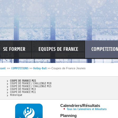
SE FORMER
EQUIPES DE FRANCE
COMPETITIO
cueil
>>
COMPETITIONS
>>
Volley-Ball
>>
Coupes de France Jeunes
RE LES VIOLENCES
MA PETITE SPONSO
INFORMATIONS CORONAVIR
COUPE DE FRANCE M21
COUPE DE FRANCE / CHALLENGE M18
COUPE DE FRANCE / CHALLENGE M15
COUPE DE FRANCE M13
COUPE DE FRANCE M11
Historique
Calendriers/Résultats
Tous les Calendriers et Résultats
Planning