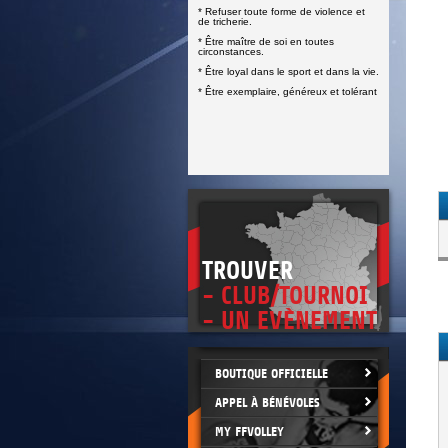
DOCUMENTS UTILES
* Refuser toute forme de violence et
SITUATION SANITAIRE
de tricherie.
COVID-19
* Être maître de soi en toutes
circonstances.
CLIQUEZ ICI
>
* Être loyal dans le sport et dans la vie.
* Être exemplaire, généreux et tolérant
TROUVER
- CLUB/TOURNOI
- UN EVÈNEMENT
BOUTIQUE OFFICIELLE
APPEL À BÉNÉVOLES
MY FFVOLLEY