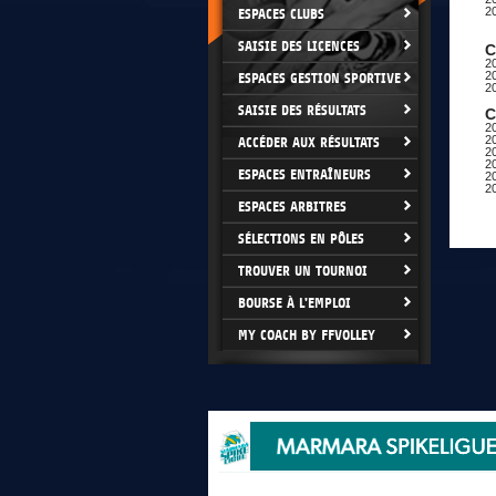
2
ESPACES CLUBS
SAISIE DES LICENCES
C
20
20
ESPACES GESTION SPORTIVE
2
SAISIE DES RÉSULTATS
C
2
20
ACCÉDER AUX RÉSULTATS
20
2
ESPACES ENTRAÎNEURS
2
20
ESPACES ARBITRES
SÉLECTIONS EN PÔLES
TROUVER UN TOURNOI
BOURSE À L'EMPLOI
MY COACH BY FFVOLLEY