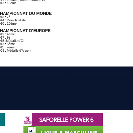
013 : 10ème
HAMPIONNAT DU MONDE
18 : 7è
14 : Demi finaliste
010 : 10ème
HAMPIONNAT D’EUROPE
019 : 4ème
17 : 9è
15 :Médaille d'Or
013 : 5ème
011 : 7ème
09 : Médaille d'Argent