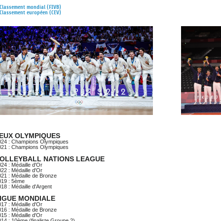
DOCUMENTS UTILES
Classement mondial (FIVB)
SITUATION SANITAIR
Classement européen (CEV)
COVID-19
CLIQUEZ ICI
>
EUX OLYMPIQUES
024 : Champions Olympiques
021 : Champions Olympiques
OLLEYBALL NATIONS LEAGUE
24 : Médaille d'Or
22 : Médaille d'Or
21 : Médaille de Bronze
019 : 5ème
18 : Médaille d'Argent
IGUE MONDIALE
17 : Médaille d'Or
16 : Médaille de Bronze
15 : Médaille d'Or
14 : 10ème (finaliste Groupe 2)