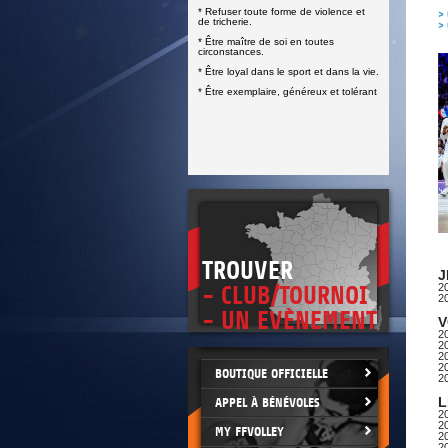
DOCUMENTS UTILES
* Refuser toute forme de violence et
> 
SITUATION SANITAIRE
de tricherie.
> 
COVID-19
* Être maître de soi en toutes
circonstances.
CLIQUEZ ICI
>
* Être loyal dans le sport et dans la vie.
* Être exemplaire, généreux et tolérant
TROUVER
J
2
- CLUB/TOURNOI
2
- UN EVÈNEMENT
V
20
20
20
2
BOUTIQUE OFFICIELLE
20
L
APPEL À BÉNÉVOLES
20
20
MY FFVOLLEY
20
20