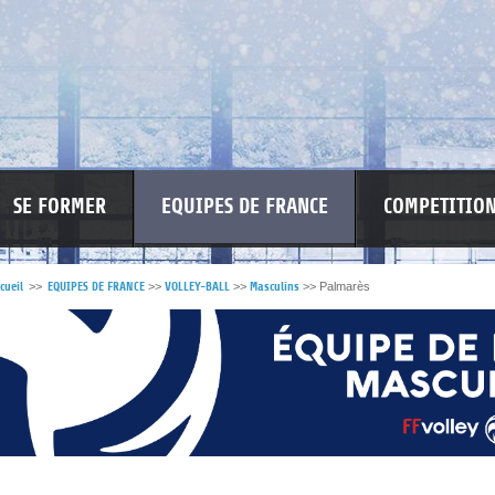
SE FORMER
EQUIPES DE FRANCE
COMPETITIO
cueil
>>
EQUIPES DE FRANCE
>>
VOLLEY-BALL
>>
Masculins
>>
Palmarès
RE LES VIOLENCES
MA PETITE SPONSO
INFORMATIONS CORONAVIR