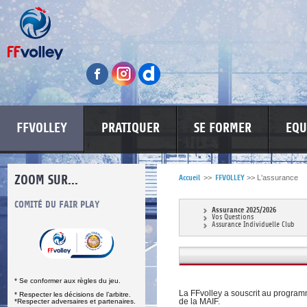
FFVOLLEY
PRATIQUER
SE FORMER
EQU
ZOOM SUR...
Accueil
>>
FFVOLLEY
>>
L'assurance
S
COMITÉ DU FAIR PLAY
LUTTE CONTRE LES VIOLENCES
MA PETITE
Assurance 2025/2026
Vos Questions
Assurance Individuelle Club
* Se conformer aux règles du jeu.
La FFvolley a souscrit au progra
* Respecter les décisions de l’arbitre.
de la MAIF.
*Respecter adversaires et partenaires.