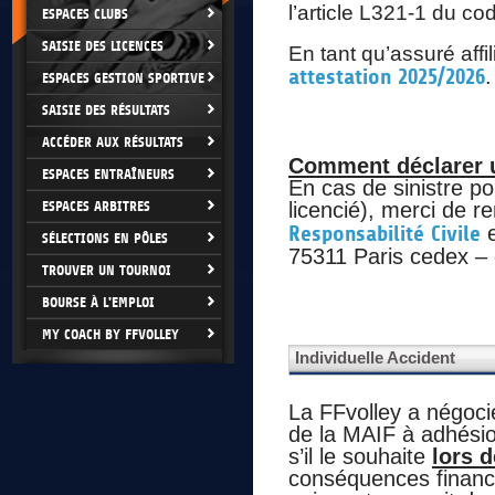
l’article L321-1 du co
ESPACES CLUBS
SAISIE DES LICENCES
En tant qu’assuré aff
attestation 2025/2026
.
ESPACES GESTION SPORTIVE
SAISIE DES RÉSULTATS
ACCÉDER AUX RÉSULTATS
Comment déclarer un
ESPACES ENTRAÎNEURS
En cas de sinistre po
ESPACES ARBITRES
licencié), merci de r
Responsabilité Civile
e
SÉLECTIONS EN PÔLES
75311 Paris cedex – 
TROUVER UN TOURNOI
BOURSE À L'EMPLOI
MY COACH BY FFVOLLEY
Individuelle Accident
La FFvolley a négoci
de la MAIF à adhésio
s’il le souhaite
lors 
conséquences financi