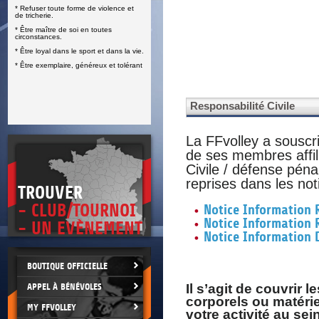
* Refuser toute forme de violence et
E
de tricherie.
* Être maître de soi en toutes
circonstances.
* Être loyal dans le sport et dans la vie.
* Être exemplaire, généreux et tolérant
Responsabilité Civile
La FFvolley a souscr
de ses membres affil
Civile / défense péna
reprises dans les not
TROUVER
- CLUB/TOURNOI
Notice Information R
Notice Information 
- UN EVÈNEMENT
Notice Information
BOUTIQUE OFFICIELLE
APPEL À BÉNÉVOLES
Il s’agit de couvri
corporels ou matérie
MY FFVOLLEY
votre activité au sei