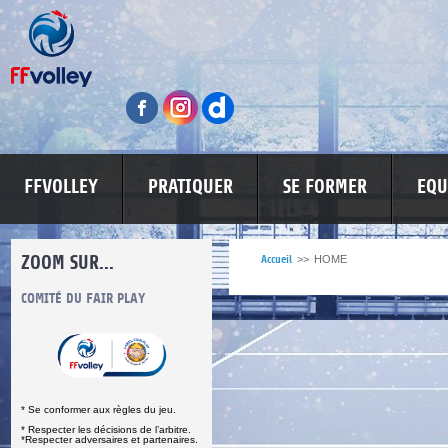
FFVOLLEY
PRATIQUER
SE FORMER
EQU
ZOOM SUR...
Accueil
>>
HOME
S
COMITÉ DU FAIR PLAY
LUTTE CONTRE LES VIOLENCES
MA PETITE
* Se conformer aux règles du jeu.
* Respecter les décisions de l’arbitre.
*Respecter adversaires et partenaires.