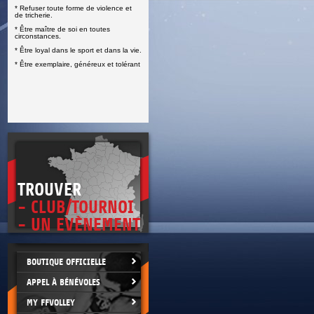
* Refuser toute forme de violence et
E
de tricherie.
* Être maître de soi en toutes
circonstances.
* Être loyal dans le sport et dans la vie.
* Être exemplaire, généreux et tolérant
TROUVER
- CLUB/TOURNOI
- UN EVÈNEMENT
BOUTIQUE OFFICIELLE
APPEL À BÉNÉVOLES
MY FFVOLLEY