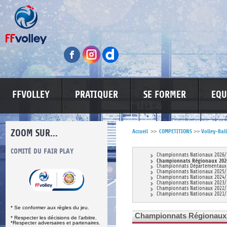
FFVOLLEY
PRATIQUER
SE FORMER
EQU
ZOOM SUR...
Accueil
>>
COMPETITIONS
>>
Volley-Ball
S
COMITÉ DU FAIR PLAY
LUTTE CONTRE LES VIOLENCES
MA PETITE
Championnats Nationaux 2026/
Championnats Régionaux 202
Championnats Départementaux
Championnats Nationaux 2025/
Championnats Nationaux 2024/
Championnats Nationaux 2023/
Championnats Nationaux 2022/
Championnats Nationaux 2021/
* Se conformer aux règles du jeu.
Championnats Régionaux 
* Respecter les décisions de l’arbitre.
*Respecter adversaires et partenaires.