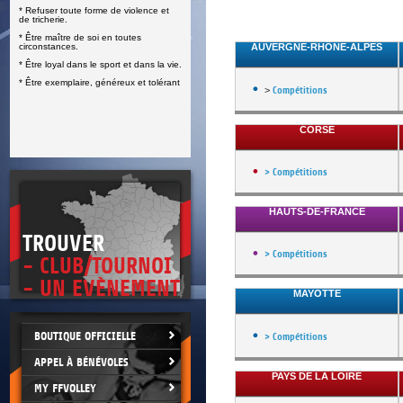
* Refuser toute forme de violence et
E
de tricherie.
* Être maître de soi en toutes
circonstances.
AUVERGNE-RHÔNE-ALPES
* Être loyal dans le sport et dans la vie.
* Être exemplaire, généreux et tolérant
>
Compétitions
CORSE
> Compétitions
HAUTS-DE-FRANCE
TROUVER
> Compétitions
- CLUB/TOURNOI
- UN EVÈNEMENT
MAYOTTE
BOUTIQUE OFFICIELLE
> Compétitions
APPEL À BÉNÉVOLES
PAYS DE LA LOIRE
MY FFVOLLEY