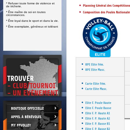
* Refuser toute forme de violence et
E
Planning Général des Compétitions
de tricherie.
* Être maître de soi en toutes
Composition des Poules Nationale
circonstances.
* Être loyal dans le sport et dans la vie.
* Être exemplaire, généreux et tolérant
RPE Elite Fém.
RPE Elite Masc.
TROUVER
- CLUB/TOURNOI
Carte Elite Fém.
Carte Elite Masc.
- UN EVÈNEMENT
Elite F. Poule Haute
BOUTIQUE OFFICIELLE
Elite F. Poule Basse
Elite F. P. Haute A1
APPEL À BÉNÉVOLES
Elite F. P. Haute A2
Elite F. P. Basse B1
MY FFVOLLEY
Elite F. P. Basse B2