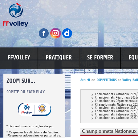
FFVOLLEY
PRATIQUER
SE FORMER
EQU
ZOOM SUR...
Accueil
>>
COMPETITIONS
>>
Volley-Ball
S
COMITÉ DU FAIR PLAY
LUTTE CONTRE LES VIOLENCES
MA PETITE
Championnats Nationaux 2026/
Championnats Régionaux 2026
Championnats Départementaux
Championnats Nationaux 202
Championnats Nationaux 2024/
Championnats Nationaux 2023/
Championnats Nationaux 2022/
Championnats Nationaux 2021/
* Se conformer aux règles du jeu.
Championnats Nationaux 
* Respecter les décisions de l’arbitre.
*Respecter adversaires et partenaires.