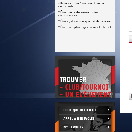
DOCUMENTS UTILES
* Refuser toute forme de violence et
SITUATION SANITAIRE
de tricherie.
COVID-19
* Être maître de soi en toutes
circonstances.
CLIQUEZ ICI
>
* Être loyal dans le sport et dans la vie.
* Être exemplaire, généreux et tolérant
TROUVER
- CLUB/TOURNOI
- UN EVÈNEMENT
BOUTIQUE OFFICIELLE
APPEL À BÉNÉVOLES
MY FFVOLLEY