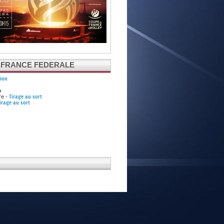
E
 FRANCE FEDERALE
tion
e
re -
Tirage au sort
irage au sort