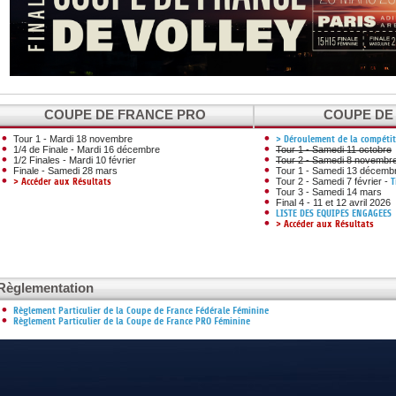
DOCUMENTS UTILES
SITUATION SANITAIR
COVID-19
CLIQUEZ ICI
>
COUPE DE FRANCE PRO
COUPE DE
Tour 1 - Mardi 18 novembre
> Déroulement de la compéti
1/4 de Finale - Mardi 16 décembre
Tour 1 - Samedi 11 octobre
1/2 Finales - Mardi 10 février
Tour 2 - Samedi 8 novembr
Finale - Samedi 28 mars
Tour 1 - Samedi 13 décemb
> Accéder aux Résultats
Tour 2 - Samedi 7 février -
T
Tour 3 - Samedi 14 mars
Final 4 - 11 et 12 avril 2026
LISTE DES EQUIPES ENGAGEES
> Accéder aux Résultats
Règlementation
Règlement Particulier de la Coupe de France Fédérale Féminine
Règlement Particulier de la Coupe de France PRO Féminine