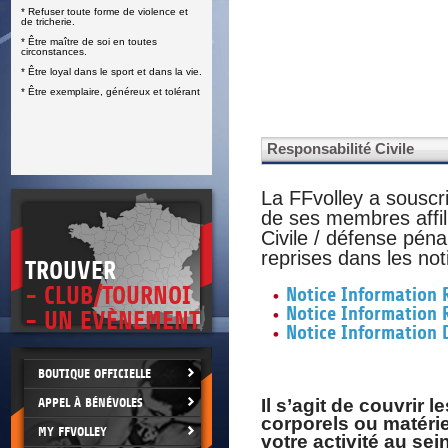
* Refuser toute forme de violence et
E
de tricherie.
* Être maître de soi en toutes
circonstances.
* Être loyal dans le sport et dans la vie.
* Être exemplaire, généreux et tolérant
Responsabilité Civile
La FFvolley a souscr
de ses membres affil
Civile / défense péna
reprises dans les not
TROUVER
- CLUB/TOURNOI
Notice Information R
Notice Information 
- UN EVÈNEMENT
Notice Information
BOUTIQUE OFFICIELLE
APPEL À BÉNÉVOLES
Il s’agit de couvri
corporels ou matérie
MY FFVOLLEY
votre activité au sei