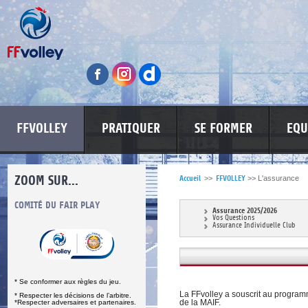
FFVOLLEY
PRATIQUER
SE FORMER
EQU
ZOOM SUR...
Accueil
>>
FFVOLLEY
>>
L'assurance
S
COMITÉ DU FAIR PLAY
LUTTE CONTRE LES VIOLENCES
MA PETITE
Assurance 2025/2026
Vos Questions
Assurance Individuelle Club
* Se conformer aux règles du jeu.
La FFvolley a souscrit au progra
* Respecter les décisions de l’arbitre.
de la MAIF.
*Respecter adversaires et partenaires.