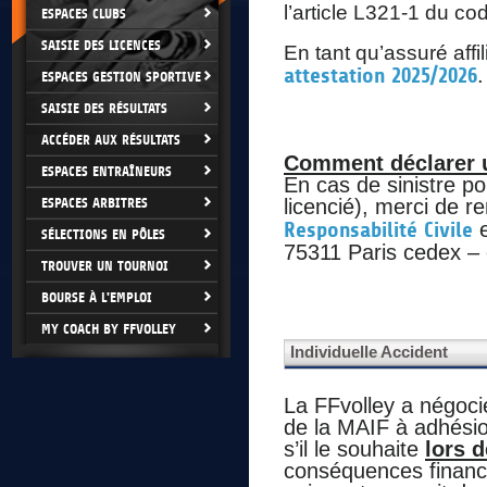
l’article L321-1 du co
ESPACES CLUBS
SAISIE DES LICENCES
En tant qu’assuré aff
attestation 2025/2026
.
ESPACES GESTION SPORTIVE
SAISIE DES RÉSULTATS
ACCÉDER AUX RÉSULTATS
Comment déclarer un
ESPACES ENTRAÎNEURS
En cas de sinistre po
ESPACES ARBITRES
licencié), merci de r
Responsabilité Civile
e
SÉLECTIONS EN PÔLES
75311 Paris cedex – 
TROUVER UN TOURNOI
BOURSE À L'EMPLOI
MY COACH BY FFVOLLEY
Individuelle Accident
La FFvolley a négoci
de la MAIF à adhésio
s’il le souhaite
lors 
conséquences financi