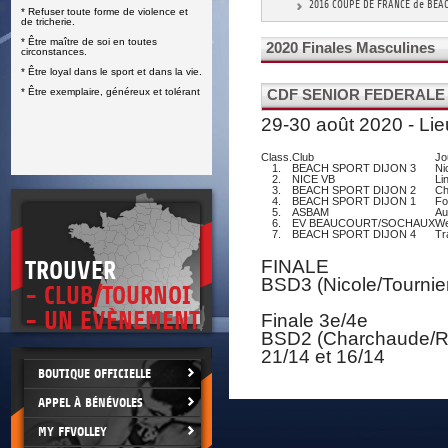
2016 COUPE DE FRANCE de BEA
* Refuser toute forme de violence et
E
de tricherie.
* Être maître de soi en toutes
2020 Finales Masculines
circonstances.
* Être loyal dans le sport et dans la vie.
* Être exemplaire, généreux et tolérant
CDF SENIOR FEDERALE
29-30 août 2020 - L
Class.
Club
Jo
1.
BEACH SPORT DIJON 3
Ni
2.
NICE VB
Li
3.
BEACH SPORT DIJON 2
Ch
4.
BEACH SPORT DIJON 1
Fo
5.
ASBAM
Au
6.
EV BEAUCOURT/SOCHAUX
We
7.
BEACH SPORT DIJON 4
Tr
FINALE
TROUVER
BSD3 (Nicole/Tournie
- CLUB/TOURNOI
- UN EVÈNEMENT
Finale 3e/4e
BSD2 (Charchaude/Raj
21/14 et 16/14
BOUTIQUE OFFICIELLE
APPEL À BÉNÉVOLES
MY FFVOLLEY