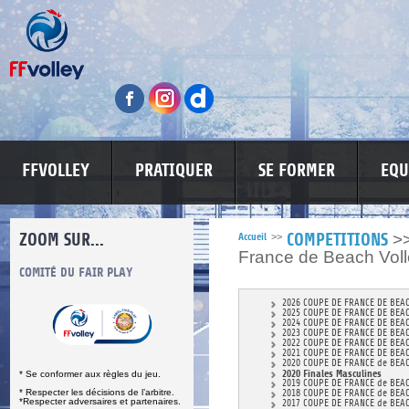
FFVOLLEY
PRATIQUER
SE FORMER
EQU
ZOOM SUR...
>
Accueil
>>
COMPETITIONS
France de Beach Vol
S
COMITÉ DU FAIR PLAY
LUTTE CONTRE LES VIOLENCES
MA PETITE
2026 COUPE DE FRANCE DE BEA
2025 COUPE DE FRANCE DE BEA
2024 COUPE DE FRANCE DE BEA
2023 COUPE DE FRANCE DE BEA
2022 COUPE DE FRANCE DE BEA
2021 COUPE DE FRANCE DE BEA
2020 COUPE DE FRANCE de BEA
2020 Finales Masculines
* Se conformer aux règles du jeu.
2019 COUPE DE FRANCE de BEA
* Respecter les décisions de l’arbitre.
2018 COUPE DE FRANCE de BEA
*Respecter adversaires et partenaires.
2017 COUPE DE FRANCE de BEA