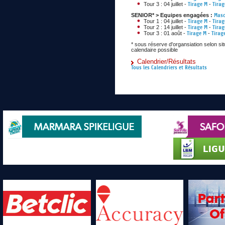
Tour 3 : 04 juillet -
Tirage M
-
Tirag
SENIOR* > Equipes engagées :
Masc
Tour 1 : 04 juillet -
Tirage M
-
Tirag
Tour 2 : 14 juillet -
Tirage M
-
Tirag
Tour 3 : 01 août -
Tirage M
-
Tirag
* sous réserve d'organsiation selon si
calendaire possible
Calendrier/Résultats
Tous les Calendriers et Résultats