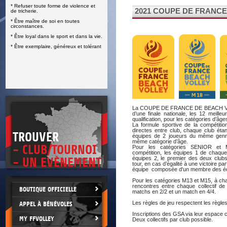
* Refuser toute forme de violence et
E
2021 COUPE DE FRANC
de tricherie.
* Être maître de soi en toutes
circonstances.
* Être loyal dans le sport et dans la vie.
* Être exemplaire, généreux et tolérant
La COUPE DE FRANCE DE BEACH VOL
d’une finale nationale, les 12 meille
qualification, pour les catégories d’
La formule sportive de la compétiti
directes entre club, chaque club éta
TROUVER
équipes de 2 joueurs du même genre 
même catégorie d’âge.
- CLUB/TOURNOI
Pour les catégories SENIOR et 
compétition, les équipes 1 de chaque
équipes 2, le premier des deux clubs
- UN EVÈNEMENT
tour, en cas d’égalité à une victoire pa
équipe composée d'un membre des équ
Pour les catégories M13 et M15, à chaq
rencontres entre chaque collectif d
BOUTIQUE OFFICIELLE
matchs en 2/2 et un match en 4/4.
Les règles de jeu respectent les règles 
APPEL À BÉNÉVOLES
Inscriptions des GSA via leur espace cl
MY FFVOLLEY
Deux collectifs par club possible.