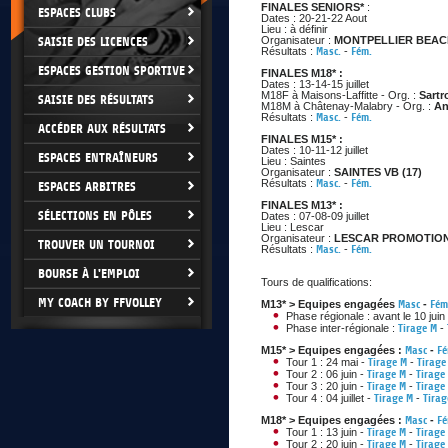
FINALES SENIORS*
:
ESPACES CLUBS
Dates : 20-21-22 Aout
Lieu : à définir
SAISIE DES LICENCES
Organisateur :
MONTPELLIER BEACH
Résultats :
Masc.
-
Fém.
ESPACES GESTION SPORTIVE
FINALES M18* :
Dates : 13-14-15 juillet
M18F à Maisons-Laffitte - Org. :
Sartr
SAISIE DES RÉSULTATS
M18M à Châtenay-Malabry - Org. :
An
Résultats :
Masc.
-
Fém.
ACCÉDER AUX RÉSULTATS
FINALES M15* :
Dates : 10-11-12 juillet
ESPACES ENTRAÎNEURS
Lieu : Saintes
Organisateur :
SAINTES VB (17)
Résultats :
Masc.
-
Fém.
ESPACES ARBITRES
FINALES M13* :
SÉLECTIONS EN PÔLES
Dates : 07-08-09 juillet
Lieu : Lescar
Organisateur :
LESCAR PROMOTION 
TROUVER UN TOURNOI
Résultats :
Masc.
-
Fém.
BOURSE À L'EMPLOI
Tours de qualifications:
MY COACH BY FFVOLLEY
M13* > Equipes engagées
Masc
-
Fém
Phase régionale : avant le 10 juin
Phase inter-régionale :
Tirage M
-
M15* > Equipes engagées :
Masc
-
F
Tour 1 : 24 mai -
Tirage M
-
Tirage
Tour 2 : 06 juin -
Tirage M
-
Tirage
Tour 3 : 20 juin -
Tirage M
-
Tirage
Tour 4 : 04 juillet -
Tirage M
-
Tirag
M18* > Equipes engagées :
Masc
-
F
Tour 1 : 13 juin -
Tirage M
-
Tirage
Tour 2 : 20 juin -
Tirage M
-
Tirage