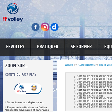
FFVOLLEY
PRATIQUER
SE FORMER
EQU
ZOOM SUR...
Accueil
>>
COMPETITIONS
>>
Beach Voll
S
COMITÉ DU FAIR PLAY
LUTTE CONTRE LES VIOLENCES
MA PETITE
2026 COUPE DE FRANCE DE BEA
2025 COUPE DE FRANCE DE BEA
2024 COUPE DE FRANCE DE BEA
2023 COUPE DE FRANCE DE BEA
2022 COUPE DE FRANCE DE BEA
2021 COUPE DE FRANCE DE BEA
2020 COUPE DE FRANCE de BEA
2020 Finales Masculines
2019 COUPE DE FRANCE de BEA
2018 COUPE DE FRANCE de BEA
* Se conformer aux règles du jeu.
2017 COUPE DE FRANCE de BEA
2016 COUPE DE FRANCE de BEA
* Respecter les décisions de l’arbitre.
*Respecter adversaires et partenaires.