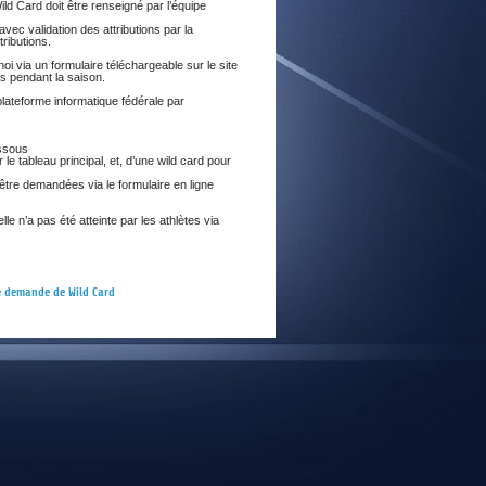
ld Card doit être renseigné par l’équipe
E
avec validation des attributions par la
ributions.
noi via un formulaire téléchargeable sur le site
ns pendant la saison.
 plateforme informatique fédérale par
essous
e tableau principal, et, d’une wild card pour
 être demandées via le formulaire en ligne
lle n’a pas été atteinte par les athlètes via
e demande de Wild Card