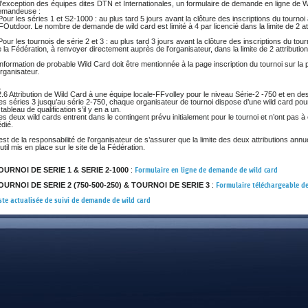
DOCUMENTS UTILES
l’exception des équipes dites DTN et Internationales, un formulaire de demande en ligne de Wi
SITUATION SANITAIR
emandeuse :
Pour les séries 1 et S2-1000 : au plus tard 5 jours avant la clôture des inscriptions du tournoi 
COVID-19
Outdoor. Le nombre de demande de wild card est limité à 4 par licencié dans la limite de 2 att
Pour les tournois de série 2 et 3 : au plus tard 3 jours avant la clôture des inscriptions du tour
CLIQUEZ ICI
>
 la Fédération, à renvoyer directement auprès de l’organisateur, dans la limite de 2 attributio
information de probable Wild Card doit être mentionnée à la page inscription du tournoi sur la
organisateur.
.
.6 Attribution de Wild Card à une équipe locale-FFvolley pour le niveau Série-2 -750 et en d
s séries 3 jusqu’au série 2-750, chaque organisateur de tournoi dispose d’une wild card pour l
 tableau de qualification s’il y en a un.
s deux wild cards entrent dans le contingent prévu initialement pour le tournoi et n’ont pas à
dié.
 est de la responsabilité de l’organisateur de s’assurer que la limite des deux attributions annue
outil mis en place sur le site de la Fédération.
OURNOI DE SERIE 1 & SERIE 2-1000
:
Formulaire en ligne de demande de wild card
OURNOI DE SERIE 2 (750-500-250) & TOURNOI DE SERIE 3
:
Formulaire téléchargeable d
ste actualisée de suivi de demande de wild card