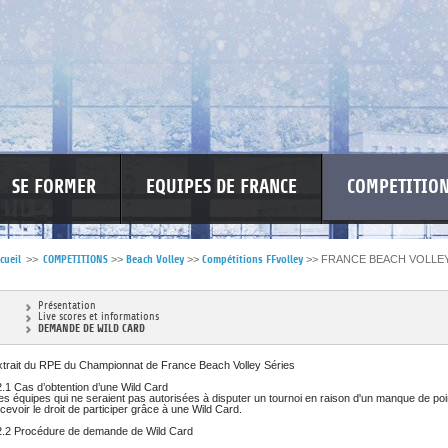
SE FORMER
EQUIPES DE FRANCE
COMPETITIO
cueil
>>
COMPETITIONS
>>
Beach Volley
>>
Compétitions FFvolley
>>
FRANCE BEACH VOLLEY
RE LES VIOLENCES
MA PETITE SPONSO
INFORMATIONS CORONAVIR
Présentation
Live scores et informations
DEMANDE DE WILD CARD
xtrait du RPE du Championnat de France Beach Volley Séries
.1 Cas d’obtention d’une Wild Card
s équipes qui ne seraient pas autorisées à disputer un tournoi en raison d'un manque de poi
cevoir le droit de participer grâce à une Wild Card.
2.2 Procédure de demande de Wild Card