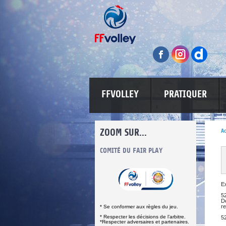
FFVOLLEY
PRATIQUER
ZOOM SUR...
Ac
INFORMATIONS CORONAVIRUS
COMITÉ DU FAIR PLAY
LUTTE CONT
E
52
De
re
* Se conformer aux règles du jeu.
* Respecter les décisions de l’arbitre.
5
*Respecter adversaires et partenaires.