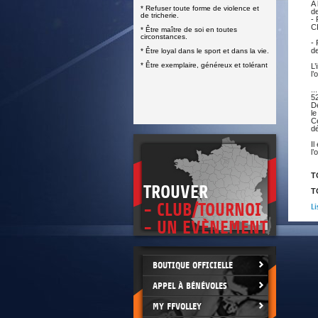
DOCUMENTS UTILES
A 
* Refuser toute forme de violence et
SITUATION SANITAIRE
d
de tricherie.
- 
COVID-19
CF
* Être maître de soi en toutes
circonstances.
CLIQUEZ ICI
- 
>
de
* Être loyal dans le sport et dans la vie.
* Être exemplaire, généreux et tolérant
L’
l’
...
52
De
le
Ce
dé
Il
l’
T
TROUVER
T
- CLUB/TOURNOI
Li
- UN EVÈNEMENT
BOUTIQUE OFFICIELLE
APPEL À BÉNÉVOLES
MY FFVOLLEY