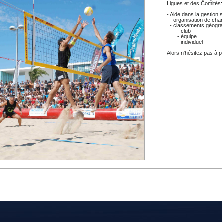
DOCUMENTS UTILES
Ligues et des Comités:
SITUATION SANITAIR
- Aide dans la gestion 
COVID-19
- organisation de cha
- classements géogr
CLIQUEZ ICI
- club
>
- équipe
- individuel
Alors n'hésitez pas à 