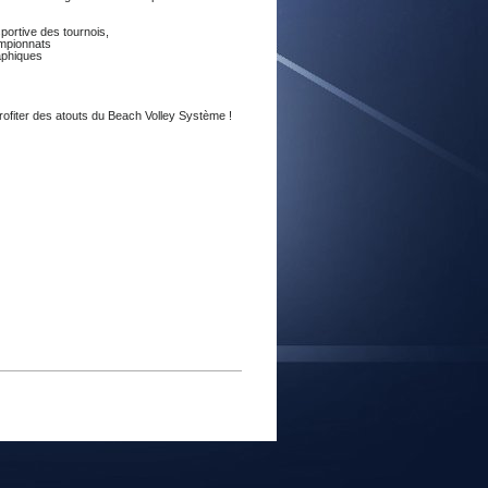
E
sportive des tournois,
mpionnats
aphiques
profiter des atouts du Beach Volley Système !