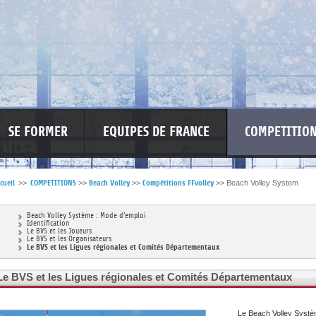
SE FORMER
EQUIPES DE FRANCE
COMPETITIO
cueil
>>
COMPETITIONS
>>
Beach Volley
>>
Compétitions FFvolley
>>
Beach Volley System
RE LES VIOLENCES
MA PETITE SPONSO
INFORMATIONS CORONAVIR
Beach Volley Système : Mode d’emploi
Identification
Le BVS et les Joueurs
Le BVS et les Organisateurs
Le BVS et les Ligues régionales et Comités Départementaux
Le BVS et les Ligues régionales et Comités Départementaux
Le Beach Volley Systèm