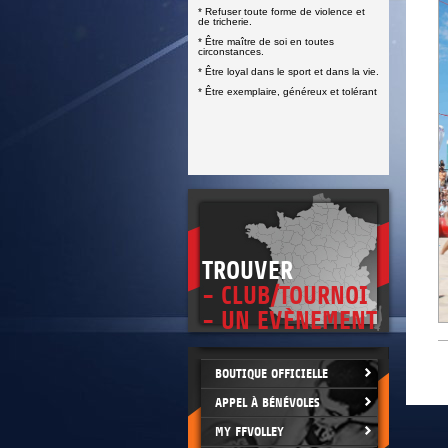
DOCUMENTS UTILES
* Refuser toute forme de violence et
SITUATION SANITAIRE
de tricherie.
COVID-19
* Être maître de soi en toutes
circonstances.
CLIQUEZ ICI
>
* Être loyal dans le sport et dans la vie.
* Être exemplaire, généreux et tolérant
TROUVER
- CLUB/TOURNOI
- UN EVÈNEMENT
BOUTIQUE OFFICIELLE
APPEL À BÉNÉVOLES
MY FFVOLLEY