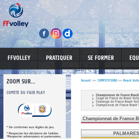
FFVOLLEY
PRATIQUER
SE FORMER
EQU
ZOOM SUR...
Accueil
>>
COMPETITIONS
>>
Beach Voll
S
COMITÉ DU FAIR PLAY
LUTTE CONTRE LES VIOLENCES
MA PETITE
Championnat de France Beach 
Coupe de France de Beach Voll
Challenge de France Beach Vol
Championnat de France Beach 
Championnat de France B
* Se conformer aux règles du jeu.
PALMARES
* Respecter les décisions de l’arbitre.
*Respecter adversaires et partenaires.