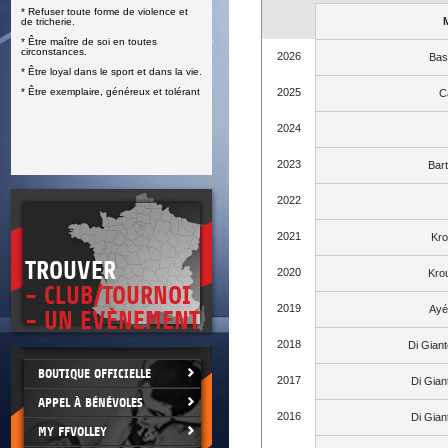
* Refuser toute forme de violence et
E
de tricherie.
* Être maître de soi en toutes
circonstances.
2026
Bas
* Être loyal dans le sport et dans la vie.
* Être exemplaire, généreux et tolérant
2025
C
2024
2023
Bar
2022
2021
Kro
TROUVER
2020
Kro
- CLUB/TOURNOI
2019
Ayé
- UN EVÈNEMENT
2018
Di Gian
BOUTIQUE OFFICIELLE
2017
Di Gia
APPEL À BÉNÉVOLES
2016
Di Gia
MY FFVOLLEY