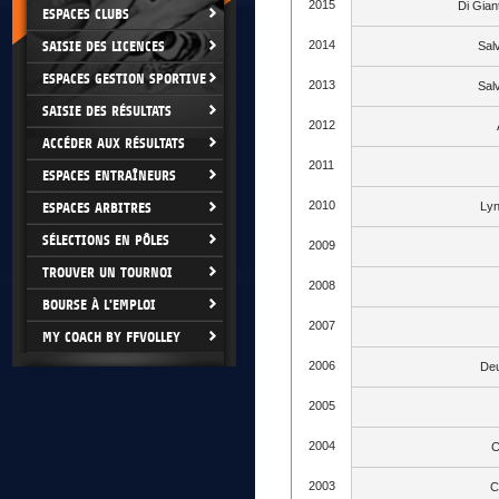
2015
Di Gia
ESPACES CLUBS
SAISIE DES LICENCES
2014
Sal
ESPACES GESTION SPORTIVE
2013
Sal
SAISIE DES RÉSULTATS
2012
ACCÉDER AUX RÉSULTATS
2011
ESPACES ENTRAÎNEURS
2010
ESPACES ARBITRES
Lyn
SÉLECTIONS EN PÔLES
2009
TROUVER UN TOURNOI
2008
BOURSE À L'EMPLOI
2007
MY COACH BY FFVOLLEY
2006
Deu
2005
2004
C
2003
C