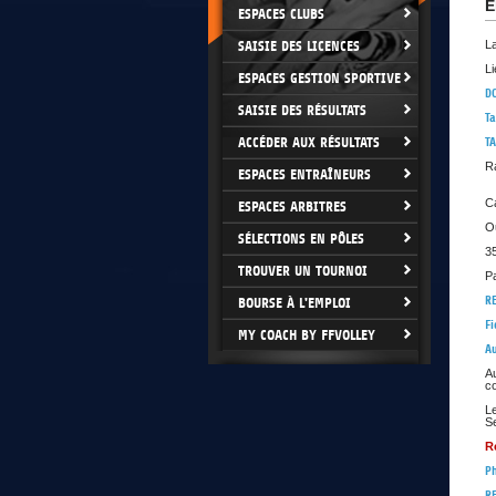
E
ESPACES CLUBS
SAISIE DES LICENCES
L
Li
ESPACES GESTION SPORTIVE
D
SAISIE DES RÉSULTATS
Ta
ACCÉDER AUX RÉSULTATS
T
Ra
ESPACES ENTRAÎNEURS
Ca
ESPACES ARBITRES
Ou
SÉLECTIONS EN PÔLES
35
TROUVER UN TOURNOI
Pa
RE
BOURSE À L'EMPLOI
Fi
MY COACH BY FFVOLLEY
Au
Au
co
Le
S
R
P
RE