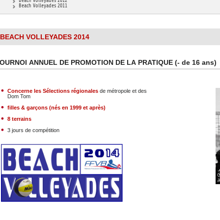
DOCUMENTS UTILES
Beach Volleyades 2012
Beach Volleyades 2011
SITUATION SANITAIR
COVID-19
CLIQUEZ ICI
>
BEACH VOLLEYADES 2014
OURNOI ANNUEL DE PROMOTION DE LA PRATIQUE (- de 16 ans)
Concerne les Sélections régionales
de métropole et des
Dom Tom
filles & garçons (nés en 1999 et après)
8 terrains
3 jours de compétition