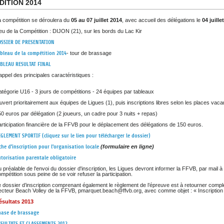
DITION 2014
a compétition se déroulera du
05 au 07 juillet 2014
, avec accueil des délégations le
04 juillet
eu de la Compétition : DIJON (21), sur les bords du Lac Kir
OSSIER DE PRESENTATION
bleau de la compétition 2014
- tour de brassage
ABLEAU RESULTAT FINAL
ppel des principales caractéristiques :
tégorie U16 - 3 jours de compétitions - 24 équipes par tableaux
vert prioritairement aux équipes de Ligues (1), puis inscriptions libres selon les places vaca
0 euros par délégation (2 joueurs, un cadre pour 3 nuits + repas)
rticipation financière de la FFVB pour le déplacement des délégations de 150 euros.
GLEMENT SPORTIF (cliquez sur le lien pour télécharger le dossier)
che d'inscription pour l'organisation locale
(formulaire en ligne)
torisation parentale obligatoire
 préalable de l'envoi du dossier d'inscription, les Ligues devront informer la FFVB, par mail à
mpétition sous peine de se voir refuser la participation.
 dossier d’inscription comprenant également le règlement de l’épreuve est à retourner complét
ecteur Beach Volley de la FFVB, pmarquet.beach@ffvb.org, avec comme objet : « Inscription
ésultats 2013
hase de brassage
SULTATS ET CLASSEMENTS 2012