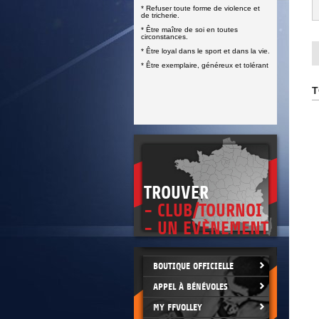
DOCUMENTS UTILES
* Refuser toute forme de violence et
SITUATION SANITAIRE
de tricherie.
COVID-19
* Être maître de soi en toutes
circonstances.
CLIQUEZ ICI
>
* Être loyal dans le sport et dans la vie.
* Être exemplaire, généreux et tolérant
T
TROUVER
- CLUB/TOURNOI
- UN EVÈNEMENT
BOUTIQUE OFFICIELLE
APPEL À BÉNÉVOLES
MY FFVOLLEY