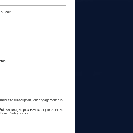
au soir.
ntes
 l’adresse d’inscription, leur engagement à la
é, par mail, au plus tard le 01 juin 2014, au
 Beach Volleyades ».