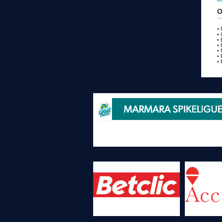
O
• 
•
• 
• 
• 
• 
• 