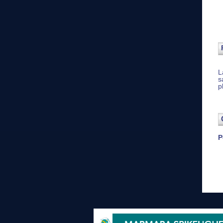
L
s
p
P