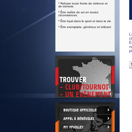
DOCUMENTS UTILES
* Refuser toute forme de violence et
SITUATION SANITAIRE
de tricherie.
COVID-19
* Être maître de soi en toutes
circonstances.
CLIQUEZ ICI
>
* Être loyal dans le sport et dans la vie.
* Être exemplaire, généreux et tolérant
L
c
E
r
p
TROUVER
- CLUB/TOURNOI
- UN EVÈNEMENT
BOUTIQUE OFFICIELLE
APPEL À BÉNÉVOLES
MY FFVOLLEY