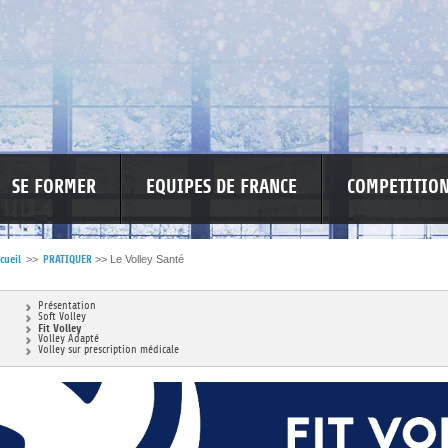
SE FORMER
EQUIPES DE FRANCE
COMPETITIO
cueil
>>
PRATIQUER
>>
Le Volley Santé
RE LES VIOLENCES
MA PETITE SPONSO
INFORMATIONS CORONAVIR
Présentation
Soft Volley
Fit Volley
Volley Adapté
Volley sur prescription médicale