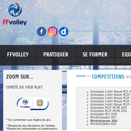
FFVOLLEY
PRATIQUER
SE FORMER
EQU
ZOOM SUR...
>
Accueil
>>
COMPETITIONS
S
COMITÉ DU FAIR PLAY
LUTTE CONTRE LES VIOLENCES
MA PETITE
Volleyades Crédit Mutuel M13 2
Volleyades Crédit Mutuel M12F
Volleyades Crédit Mutuel M12F
Volleyades Crédit Mutuel M12F
Volleyades Crédit Mutuel M12F
Volleyades M12F-M13M 2020
Volleyades M12F-M13M 2019
Volleyades M13 2018
MiniVolleyades 2017
* Se conformer aux règles du jeu.
MiniVolleyades 2016
MiniVolleyades 2015
* Respecter les décisions de l’arbitre.
*Respecter adversaires et partenaires.