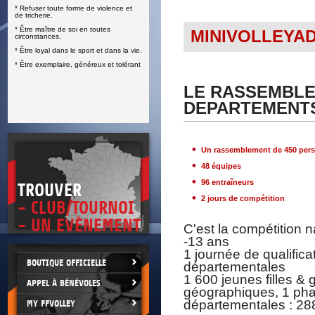
* Refuser toute forme de violence et
E
de tricherie.
* Être maître de soi en toutes
MINIVOLLEYA
circonstances.
* Être loyal dans le sport et dans la vie.
* Être exemplaire, généreux et tolérant
LE RASSEMBLE
DEPARTEMENTS
Un rassemblement de 450 per
48 équipes
96 entraîneurs
TROUVER
2 jours de compétition
- CLUB/TOURNOI
- UN EVÈNEMENT
C'est la compétition 
-13 ans
1 journée de qualifica
BOUTIQUE OFFICIELLE
départementales
1 600 jeunes filles &
APPEL À BÉNÉVOLES
géographiques, 1 phas
départementales : 288
MY FFVOLLEY