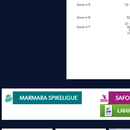
Zone n°5
13 -
Zone n°6
31
17 -
Zone n°7
92
9
77