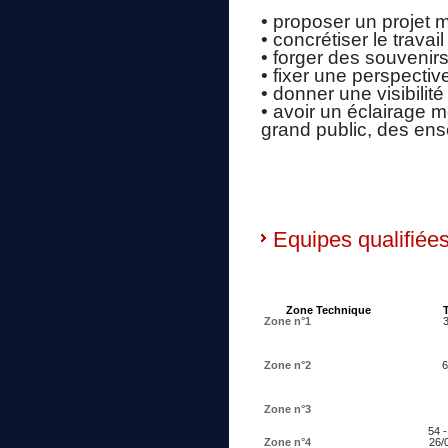
• proposer un projet 
• concrétiser le travail
• forger des souvenirs
• fixer une perspecti
• donner une visibilit
• avoir un éclairage mé
grand public, des ens
Equipes qualifiées
Zone Technique
Zone n°1
3
Zone n°2
6
Zone n°3
54 -
Zone n°4
26/