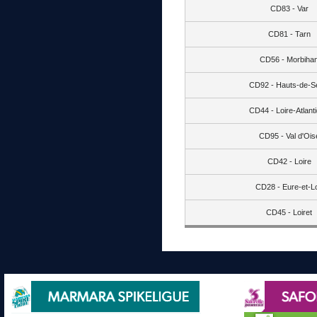
CD83 - Var
CD81 - Tarn
CD56 - Morbiha
CD92 - Hauts-de-S
CD44 - Loire-Atlant
CD95 - Val d'Ois
CD42 - Loire
CD28 - Eure-et-Lo
CD45 - Loiret