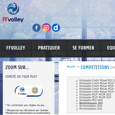
FFVOLLEY
PRATIQUER
SE FORMER
EQU
ZOOM SUR...
>
Accueil
>>
COMPETITIONS
S
COMITÉ DU FAIR PLAY
LUTTE CONTRE LES VIOLENCES
MA PETITE
Volleyades Crédit Mutuel M13 2
Volleyades Crédit Mutuel M12F
Volleyades Crédit Mutuel M12F
Volleyades Crédit Mutuel M12F
Volleyades Crédit Mutuel M12F
Volleyades M12F-M13M 2020
Volleyades M12F-M13M 2019
Volleyades M13 2018
MiniVolleyades 2017
* Se conformer aux règles du jeu.
MiniVolleyades 2016
MiniVolleyades 2015
* Respecter les décisions de l’arbitre.
*Respecter adversaires et partenaires.