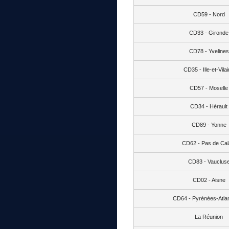
CD59 - Nord
CD33 - Gironde
CD78 - Yvelines
CD35 - Ille-et-Vila
CD57 - Moselle
CD34 - Hérault
CD89 - Yonne
CD62 - Pas de Cal
CD83 - Vauclus
CD02 - Aisne
CD64 - Pyrénées-Atlan
La Réunion