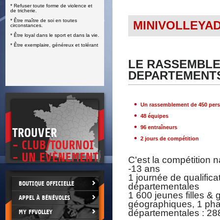
* Refuser toute forme de violence et
E
de tricherie.
* Être maître de soi en toutes
MINIVOLLEYA
circonstances.
* Être loyal dans le sport et dans la vie.
* Être exemplaire, généreux et tolérant
LE RASSEMBLE
DEPARTEMENTS
Un rassemblement de 450 per
48 équipes
96 entraîneurs
TROUVER
2 jours de compétition
- CLUB/TOURNOI
- UN EVÈNEMENT
C'est la compétition 
-13 ans
1 journée de qualifica
BOUTIQUE OFFICIELLE
départementales
1 600 jeunes filles &
APPEL À BÉNÉVOLES
géographiques, 1 phas
départementales : 288
MY FFVOLLEY