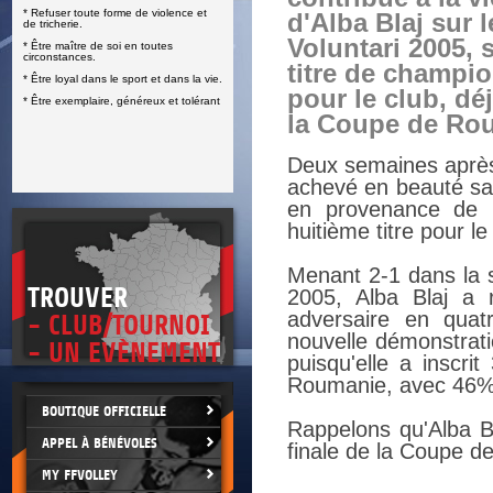
* Refuser toute forme de violence et
d'Alba Blaj sur 
E
de tricherie.
Voluntari 2005,
* Être maître de soi en toutes
circonstances.
titre de champi
* Être loyal dans le sport et dans la vie.
pour le club, dé
* Être exemplaire, généreux et tolérant
la Coupe de Ro
Deux semaines après
achevé en beauté sa d
en provenance de R
huitième titre pour 
Menant 2-1 dans la s
TROUVER
2005, Alba Blaj a 
adversaire en quat
- CLUB/TOURNOI
nouvelle démonstrati
- UN EVÈNEMENT
puisqu'elle a inscri
Roumanie, avec 46% d
BOUTIQUE OFFICIELLE
Rappelons qu'Alba Bla
APPEL À BÉNÉVOLES
finale de la Coupe de
MY FFVOLLEY