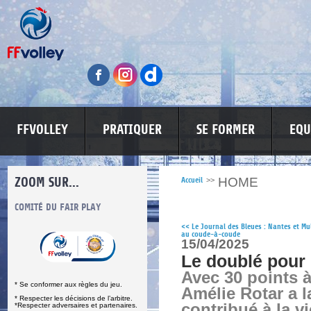
FFVOLLEY
PRATIQUER
SE FORMER
EQU
ZOOM SUR...
HOME
Accueil
>>
S
COMITÉ DU FAIR PLAY
LUTTE CONTRE LES VIOLENCES
MA PETITE
<<
Le Journal des Bleues : Nantes et M
au coude-à-coude
15/04/2025
Le doublé pour 
Avec 30 points à
* Se conformer aux règles du jeu.
Amélie Rotar a 
* Respecter les décisions de l’arbitre.
contribué à la vi
*Respecter adversaires et partenaires.