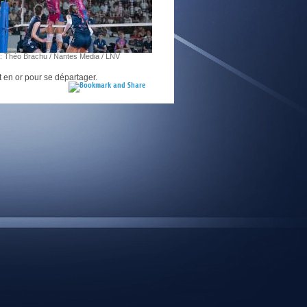
E
: Théo Brachu / Nantes Media / LNV
t en or pour se départager.