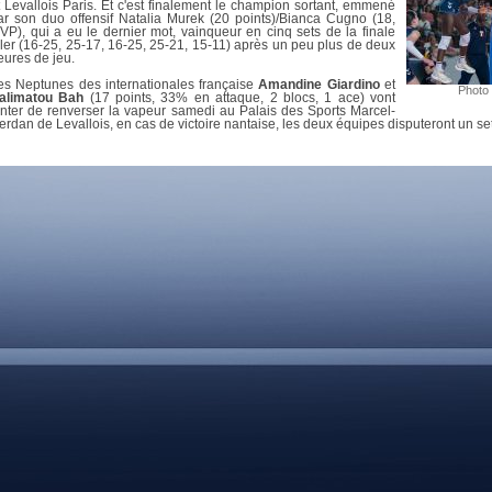
DOCUMENTS UTILES
t Levallois Paris. Et c'est finalement le champion sortant, emmené
SITUATION SANITAIR
ar son duo offensif Natalia Murek (20 points)/Bianca Cugno (18,
VP), qui a eu le dernier mot, vainqueur en cinq sets de la finale
COVID-19
ller (16-25, 25-17, 16-25, 25-21, 15-11) après un peu plus de deux
eures de jeu.
CLIQUEZ ICI
>
es Neptunes des internationales française
Amandine Giardino
et
Photo 
alimatou Bah
(17 points, 33% en attaque, 2 blocs, 1 ace) vont
enter de renverser la vapeur samedi au Palais des Sports Marcel-
erdan de Levallois, en cas de victoire nantaise, les deux équipes disputeront un se