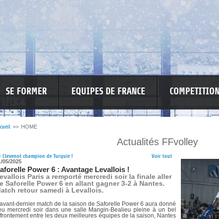
SE FORMER
EQUIPES DE FRANCE
COMPETITIO
cueil
>>
HOME
Actualités FFvolley
RE LES VIOLENCES
MA PETITE SPONSO
INFORMATIONS CORONAVIR
<
Clevenot champion de Turquie !
Voir tout
1/05/2025
aforelle Power 6 : Avantage Levallois !
evallois Paris a remporté mercredi soir la finale aller
e Saforelle Power 6 en allant gagner 3-2 à Nantes.
atch retour samedi à Levallois.
'avant-dernier match de la saison de Saforelle Power 6 aura donné
ieu mercredi soir dans une salle Mangin-Bealieu pleine à un bel
ffrontement entre les deux meilleures équipes de la saison, Nantes