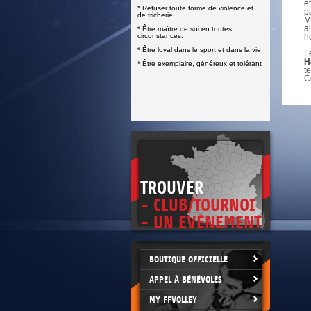
DOCUMENTS UTILES
e
* Refuser toute forme de violence et
SITUATION SANITAIRE
p
de tricherie.
M
COVID-19
a
* Être maître de soi en toutes
circonstances.
h
CLIQUEZ ICI
>
* Être loyal dans le sport et dans la vie.
L
H
* Être exemplaire, généreux et tolérant
t
C
TROUVER
- CLUB/TOURNOI
- UN EVÈNEMENT
BOUTIQUE OFFICIELLE
APPEL À BÉNÉVOLES
MY FFVOLLEY