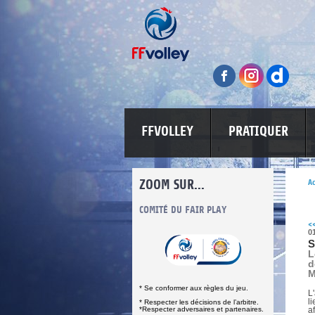
FFVOLLEY
PRATIQUER
ZOOM SUR...
Ac
INFORMATIONS CORONAVIRUS
COMITÉ DU FAIR PLAY
LUTTE CONT
<
0
S
L
d
M
* Se conformer aux règles du jeu.
L
l
* Respecter les décisions de l’arbitre.
*Respecter adversaires et partenaires.
a