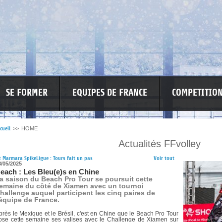
SE FORMER
EQUIPES DE FRANCE
COMPETITIO
cueil
>>
HOME
Actualités FFvolley
RE LES VIOLENCES
MA PETITE SPONSO
INFORMATIONS CORONAVIR
<
Marmara SpikeLigue : Tours fait un pas
Voir tout
3/05/2025
each : Les Bleu(e)s en Chine
a saison du Beach Pro Tour se poursuit cette
emaine du côté de Xiamen avec un tournoi
hallenge auquel participent les cinq paires de
'équipe de France.
près le Mexique et le Brésil, c'est en Chine que le Beach Pro Tour
ose cette semaine ses valises avec le Challenge de Xiamen sur