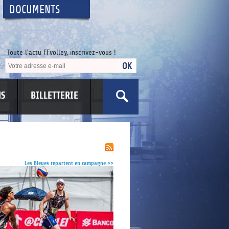
DOCUMENTS
Toute l'actu FFvolley, inscrivez-vous !
NS
BILLETTERIE
US
Les Bleues repartent en campagne
>>