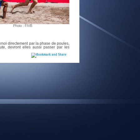
E
Photo : FIVB
urnoi directement par la phase de poules,
te, devront elles aussi passer par les