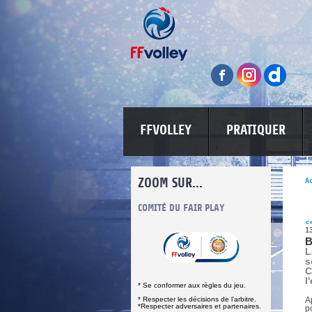
FFVOLLEY
PRATIQUER
ZOOM SUR...
Ac
INFORMATIONS CORONAVIRUS
COMITÉ DU FAIR PLAY
LUTTE CONT
<
1
B
L
s
C
l
* Se conformer aux règles du jeu.
* Respecter les décisions de l’arbitre.
A
*Respecter adversaires et partenaires.
p