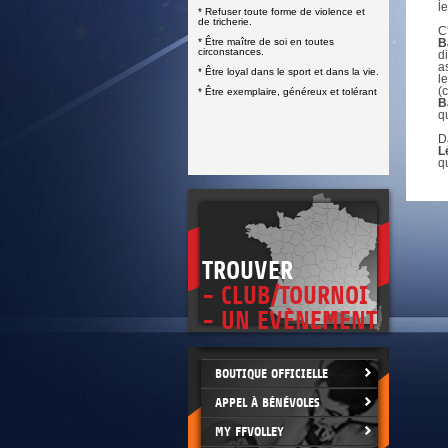
DOCUMENTS UTILES
l
* Refuser toute forme de violence et
SITUATION SANITAIRE
de tricherie.
COVID-19
C
* Être maître de soi en toutes
B
circonstances.
d
CLIQUEZ ICI
>
a
* Être loyal dans le sport et dans la vie.
l
(
* Être exemplaire, généreux et tolérant
B
qu
D
L
q
TROUVER
- CLUB/TOURNOI
- UN EVÈNEMENT
BOUTIQUE OFFICIELLE
APPEL À BÉNÉVOLES
MY FFVOLLEY