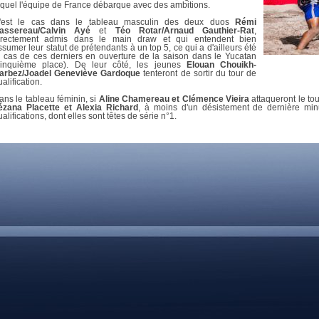
DOCUMENTS UTILES
equel l'équipe de France débarque avec des ambitions.
SITUATION SANITAIR
'est le cas dans le tableau masculin des deux duos
Rémi
COVID-19
assereau/Calvin Ayé
et
Téo Rotar/Arnaud Gauthier-Rat
,
irectement admis dans le main draw et qui entendent bien
CLIQUEZ ICI
>
ssumer leur statut de prétendants à un top 5, ce qui a d'ailleurs été
e cas de ces derniers en ouverture de la saison dans le Yucatan
cinquième place). De leur côté, les jeunes
Elouan Chouikh-
arbez/Joadel Geneviève Gardoque
tenteront de sortir du tour de
alification.
ans le tableau féminin, si
Aline Chamereau et Clémence Vieira
attaqueront le to
ézana Placette et Alexia Richard
, à moins d'un désistement de dernière minu
ualifications, dont elles sont têtes de série n°1.