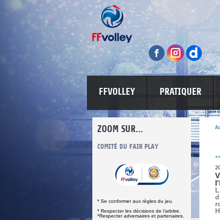
FFVOLLEY
PRATIQUER
ZOOM SUR...
Ac
INFORMATIONS CORONAVIRUS
COMITÉ DU FAIR PLAY
LUTTE CONT
<
2
V
l
L
d
* Se conformer aux règles du jeu.
r
H
* Respecter les décisions de l’arbitre.
*Respecter adversaires et partenaires.