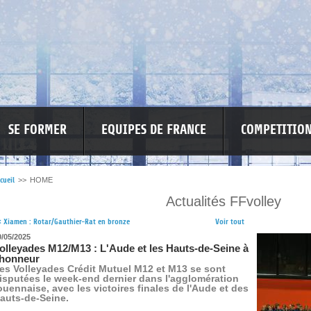
SE FORMER
EQUIPES DE FRANCE
COMPETITIO
cueil
>>
HOME
Actualités FFvolley
RE LES VIOLENCES
MA PETITE SPONSO
INFORMATIONS CORONAVIR
<
Xiamen : Rotar/Gauthier-Rat en bronze
Voir tout
0/05/2025
olleyades M12/M13 : L'Aude et les Hauts-de-Seine à
'honneur
es Volleyades Crédit Mutuel M12 et M13 se sont
isputées le week-end dernier dans l'agglomération
ouennaise, avec les victoires finales de l'Aude et des
auts-de-Seine.