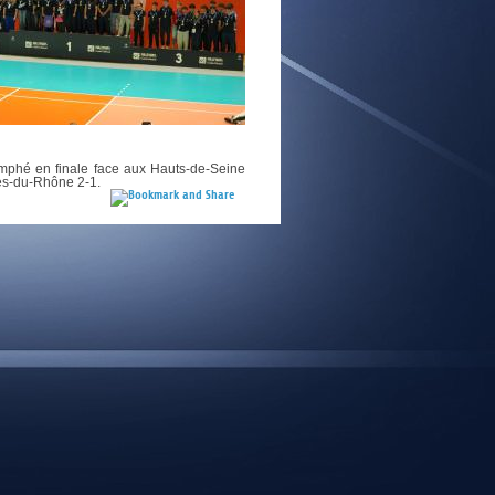
E
omphé en finale face aux Hauts-de-Seine
hes-du-Rhône 2-1.