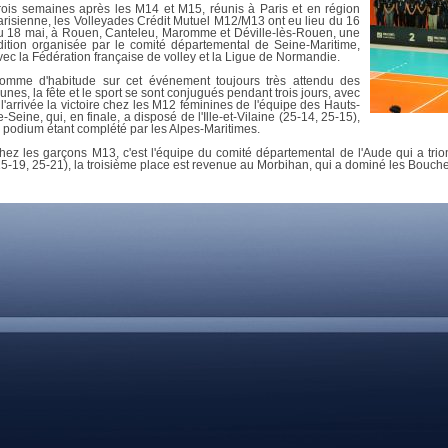
DOCUMENTS UTILES
rois semaines après les M14 et M15, réunis à Paris et en région
SITUATION SANITAIR
arisienne, les Volleyades Crédit Mutuel M12/M13 ont eu lieu du 16
COVID-19
u 18 mai, à Rouen, Canteleu, Maromme et Déville-lès-Rouen, une
dition organisée par le comité départemental de Seine-Maritime,
vec la Fédération française de volley et la Ligue de Normandie.
CLIQUEZ ICI
>
omme d'habitude sur cet événement toujours très attendu des
eunes, la fête et le sport se sont conjugués pendant trois jours, avec
 l'arrivée la victoire chez les M12 féminines de l'équipe des Hauts-
e-Seine, qui, en finale, a disposé de l'Ille-et-Vilaine (25-14, 25-15),
e podium étant complété par les Alpes-Maritimes.
hez les garçons M13, c'est l'équipe du comité départemental de l'Aude qui a tri
25-19, 25-21), la troisième place est revenue au Morbihan, qui a dominé les Bouc