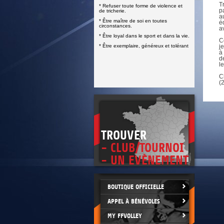
DOCUMENTS UTILES
T
* Refuser toute forme de violence et
SITUATION SANITAIRE
p
de tricherie.
COVID-19
a
* Être maître de soi en toutes
é
circonstances.
a
CLIQUEZ ICI
>
* Être loyal dans le sport et dans la vie.
C
* Être exemplaire, généreux et tolérant
j
à
d
l
C
(
TROUVER
- CLUB/TOURNOI
- UN EVÈNEMENT
BOUTIQUE OFFICIELLE
APPEL À BÉNÉVOLES
MY FFVOLLEY