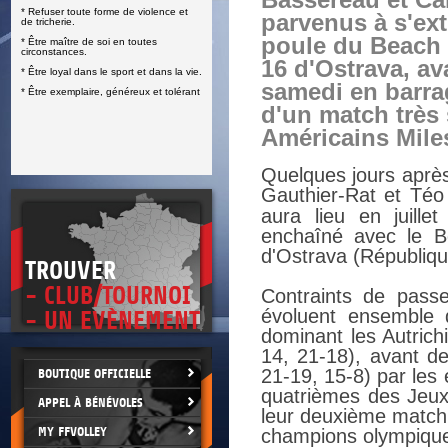
Bassereau et Ca
* Refuser toute forme de violence et
E
parvenus à s'ext
de tricherie.
poule du Beach 
* Être maître de soi en toutes
circonstances.
16 d'Ostrava, av
* Être loyal dans le sport et dans la vie.
samedi en barra
* Être exemplaire, généreux et tolérant
d'un match très 
Américains Mile
Quelques jours après
Gauthier-Rat et Téo
aura lieu en juille
enchaîné avec le Be
d'Ostrava (Républiqu
TROUVER
- CLUB/TOURNOI
Contraints de passe
évoluent ensemble 
- UN EVÈNEMENT
dominant les Autrich
14, 21-18), avant de
21-19, 15-8) par les
BOUTIQUE OFFICIELLE
quatrièmes des Jeux 
APPEL À BÉNÉVOLES
leur deuxième match,
MY FFVOLLEY
champions olympiques