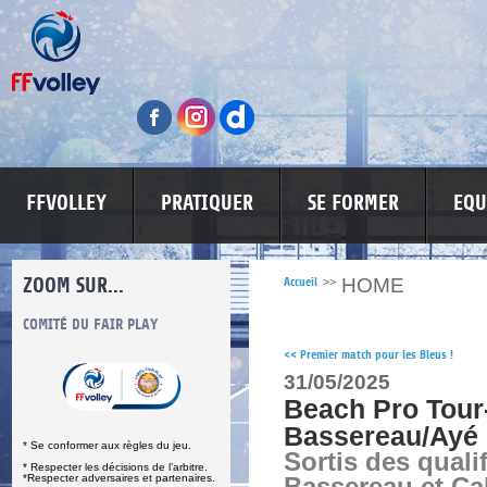
FFVOLLEY
PRATIQUER
SE FORMER
EQU
ZOOM SUR...
HOME
Accueil
>>
S
COMITÉ DU FAIR PLAY
LUTTE CONTRE LES VIOLENCES
MA PETITE
<<
Premier match pour les Bleus !
31/05/2025
Beach Pro Tour
Bassereau/Ayé 
* Se conformer aux règles du jeu.
Sortis des quali
* Respecter les décisions de l’arbitre.
*Respecter adversaires et partenaires.