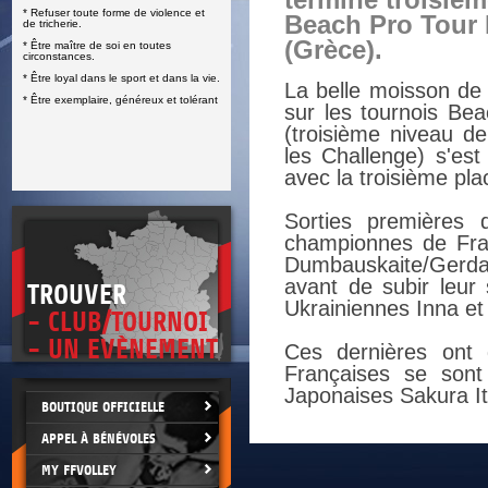
terminé troisiè
* Refuser toute forme de violence et
E
Beach Pro Tour 
de tricherie.
(Grèce).
* Être maître de soi en toutes
circonstances.
* Être loyal dans le sport et dans la vie.
La belle moisson de 
* Être exemplaire, généreux et tolérant
sur les tournois Be
(troisième niveau der
les Challenge) s'es
avec la troisième pla
Sorties premières
championnes de Fran
Dumbauskaite/Gerda G
avant de subir leur
TROUVER
Ukrainiennes Inna et
- CLUB/TOURNOI
- UN EVÈNEMENT
Ces dernières ont 
Françaises se sont
Japonaises Sakura I
BOUTIQUE OFFICIELLE
APPEL À BÉNÉVOLES
MY FFVOLLEY