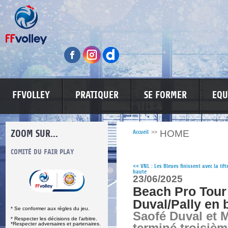
FFVOLLEY
PRATIQUER
SE FORMER
EQU
ZOOM SUR...
HOME
Accueil
>>
S
COMITÉ DU FAIR PLAY
LUTTE CONTRE LES VIOLENCES
MA PETITE
<<
VNL : Les Bleues finissent avec la têt
haute
23/06/2025
Beach Pro Tour 
Duval/Pally en 
* Se conformer aux règles du jeu.
Saofé Duval et M
* Respecter les décisions de l’arbitre.
*Respecter adversaires et partenaires.