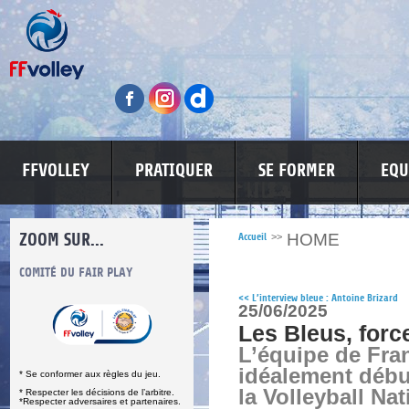
FFVOLLEY
PRATIQUER
SE FORMER
EQU
ZOOM SUR...
HOME
Accueil
>>
S
COMITÉ DU FAIR PLAY
LUTTE CONTRE LES VIOLENCES
MA PETITE
<<
L’interview bleue : Antoine Brizard
25/06/2025
Les Bleus, force
L’équipe de Fra
idéalement débu
* Se conformer aux règles du jeu.
la Volleyball Na
* Respecter les décisions de l’arbitre.
*Respecter adversaires et partenaires.