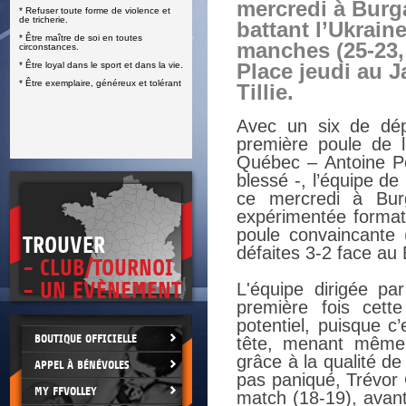
mercredi à Burg
* Refuser toute forme de violence et
E
de tricherie.
battant l’Ukraine
* Être maître de soi en toutes
manches (25-23, 
circonstances.
* Être loyal dans le sport et dans la vie.
Place jeudi au 
* Être exemplaire, généreux et tolérant
Tillie.
Avec un six de dépa
première poule de 
Québec – Antoine Po
blessé -, l’équipe d
ce mercredi à Bur
expérimentée formati
poule convaincante 
TROUVER
défaites 3-2 face au B
- CLUB/TOURNOI
- UN EVÈNEMENT
L'équipe dirigée pa
première fois cett
potentiel, puisque c
BOUTIQUE OFFICIELLE
tête, menant même 
grâce à la qualité d
APPEL À BÉNÉVOLES
pas paniqué, Trévor 
MY FFVOLLEY
match (18-19), avant