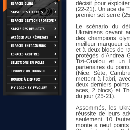
décisif pour exploit
ESPACES CLUBS
(22-21). Un ace de T
SAISIE DES LICENCES
premier set serré (25
ESPACES GESTION SPORTIVE
Le scénario du dé
SAISIE DES RÉSULTATS
Ukrainiens devant a
des champions oly
ACCÉDER AUX RÉSULTATS
meilleur marqueur du
ESPACES ENTRAÎNEURS
et à deux blocs de r
ESPACES ARBITRES
protégés d’Andrea G
Tizi-Oualou et un 
SÉLECTIONS EN PÔLES
partenaires du poin
TROUVER UN TOURNOI
(Nice, Sète, Cambra
mettent à l’abri, ave
BOURSE À L'EMPLOI
deux derniers points
MY COACH BY FFVOLLEY
aces, 2 blocs) et Th
du jour (25-21).
Assommés, les Ukrai
réussite de leurs ad
seulement 10 faute
monte à neuf points