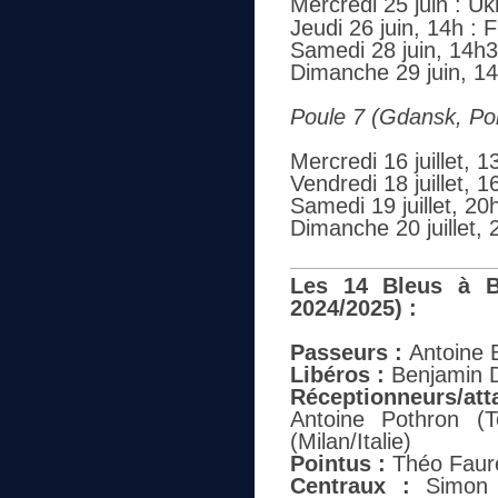
Mercredi 25 juin : U
Jeudi 26 juin, 14h :
Samedi 28 juin, 14h3
Dimanche 29 juin, 1
Poule 7 (Gdansk, Po
Mercredi 16 juillet, 
Vendredi 18 juillet, 
Samedi 19 juillet, 20
Dimanche 20 juillet,
Les 14 Bleus à Bu
2024/2025) :
Passeurs :
Antoine B
Libéros :
Benjamin D
Réceptionneurs/att
Antoine Pothron (T
(Milan/Italie)
Pointus :
Théo Faure 
Centraux :
Simon M