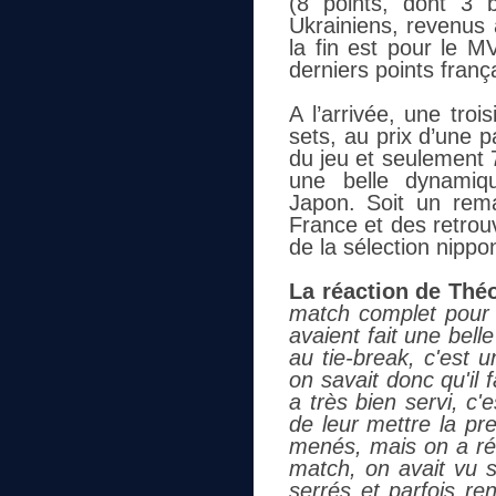
(8 points, dont 3 
Ukrainiens, revenus 
la fin est pour le 
derniers points franç
A l’arrivée, une tro
sets, au prix d’une 
du jeu et seulement 
une belle dynamiq
Japon.
Soit un rema
France et des retrouv
de la sélection nipp
La réaction de Théo
match complet pour 
avaient fait une bel
au tie-break, c'est 
on savait donc qu'il 
a très bien servi, c'
de leur mettre la pr
menés, mais on a réu
match, on avait vu s
serrés et parfois re