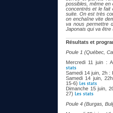
possibles, même en é
concentrés et le fait
suite.
On est très c
on enchaîne vite dem
va nous permettre d'
Japonais qui va être
Résultats et progra
Poule 1 (Québec, C
Mercredi 11 juin : 
stats
Samedi 14 juin, 2h : 
Samedi 14 juin, 22h
15-6)
Les stats
Dimanche 15 juin, 2
27)
Les stats
Poule 4 (Burgas, Bul