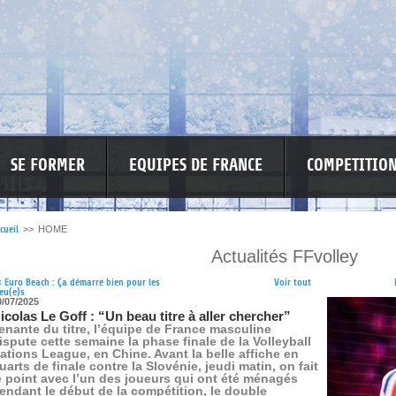
SE FORMER
EQUIPES DE FRANCE
COMPETITIO
cueil
>>
HOME
Actualités FFvolley
RE LES VIOLENCES
MA PETITE SPONSO
INFORMATIONS CORONAVIR
<
Euro Beach : Ça démarre bien pour les
Voir tout
eu(e)s
0/07/2025
icolas Le Goff : “Un beau titre à aller chercher”
enante du titre, l’équipe de France masculine
ispute cette semaine la phase finale de la Volleyball
ations League, en Chine. Avant la belle affiche en
uarts de finale contre la Slovénie, jeudi matin, on fait
e point avec l’un des joueurs qui ont été ménagés
endant le début de la compétition, le double