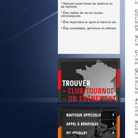
DOCUMENTS UTILES
c
* Refuser toute forme de violence et
SITUATION SANITAIRE
de tricherie.
COVID-19
C
* Être maître de soi en toutes
O
circonstances.
C
CLIQUEZ ICI
>
f
* Être loyal dans le sport et dans la vie.
p
* Être exemplaire, généreux et tolérant
S
T
C
r
C
J
u
p
Q
C
l
TROUVER
a
C
l
- CLUB/TOURNOI
i
- UN EVÈNEMENT
J
A
c
c
sa
BOUTIQUE OFFICIELLE
V
APPEL À BÉNÉVOLES
C
P
MY FFVOLLEY
r