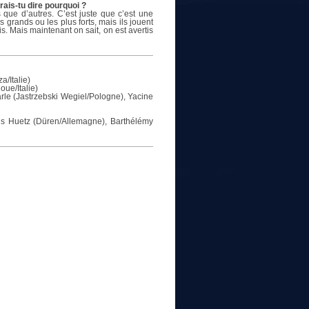
ais-tu dire pourquoi ?
 que d’autres. C’est juste que c’est une
 grands ou les plus forts, mais ils jouent
s. Mais maintenant on sait, on est avertis
a/Italie)
ue/Italie)
rle (Jastrzebski Wegiel/Pologne), Yacine
ois Huetz (Düren/Allemagne), Barthélémy