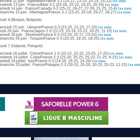
ercredi 11 juin : Argentine/France 3-1 (25-22, 13-25, 25-19, 25-22)
Les stats
endredi 13 juin : France/Italie 3-1 (25-18, 25-22, 19-25, 26-24)
Les stats
amedi 14 juin : France/Canada 3-2 (25-22, 29-27, 27-29, 21-25, 15-6)
Les stats
imanche 15 juin : Allemagne/France 3-1 (23-25, 25-19, 29-27, 29-27)
Les stats
oule 4 (Burgas, Bulgarie)
ercredi 25 juin : Ukraine/France 0-3 (23-25, 21-25, 17-25)
Les stats
eudi 26 juin : France/Japon 2-3 (22-25, 25-19, 25-22, 20-25, 11-15)
Les stats
amedi 28 juin : Slovénie/France 0-3 (23-25, 25-27, 23-25)
Les stats
imanche 29 juin : Turquie/France 0-3 (20-25, 18-25, 19-25)
Les stats
oule 7 (Gdansk, Pologne)
ercredi 16 juillet : Chine/France 1-3 (25-22, 22-25, 23-25, 17-25)
Les stats
endredi 18 juillet : Cuba/France 2-3 (25-20, 25-25, 25-23, 21-25, 9-15)
Les stats
amedi 19 juillet : Iran/France 0-3 (24-26, 16-25, 24-26)
Les stats
imanche 20 juillet : France/Pologne 2-3 (30-32, 25-20, 20-25, 25-23, 12-15)
Les sta