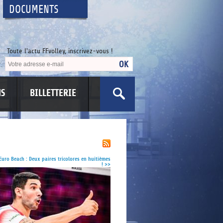
DOCUMENTS
Toute l'actu FFvolley, inscrivez-vous !
NS
BILLETTERIE
US
Euro Beach : Deux paires tricolores en huitièmes
!
>>