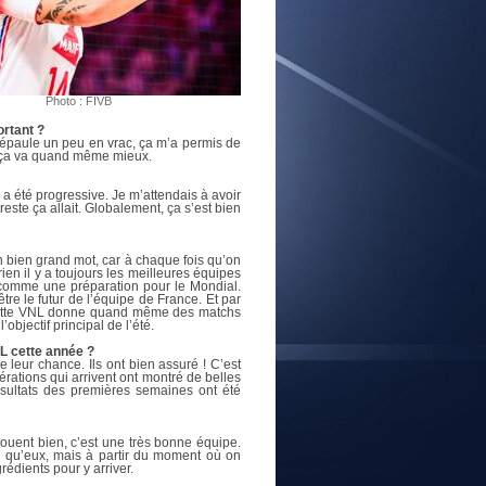
E
Photo : FIVB
ortant ?
c l’épaule un peu en vrac, ça m’a permis de
s ça va quand même mieux.
a été progressive. Je m’attendais à avoir
este ça allait. Globalement, ça s’est bien
n bien grand mot, car à chaque fois qu’on
rien il y a toujours les meilleures équipes
 comme une préparation pour le Mondial.
tre le futur de l’équipe de France. Et par
s cette VNL donne quand même des matchs
bjectif principal de l’été.
L cette année ?
e leur chance. Ils ont bien assuré ! C’est
érations qui arrivent ont montré de belles
ésultats des premières semaines ont été
jouent bien, c’est une très bonne équipe.
e qu’eux, mais à partir du moment où on
grédients pour y arriver.