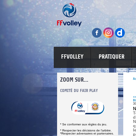
FFVOLLEY
PRATIQUER
ZOOM SUR...
Ac
INFORMATIONS CORONAVIRUS
COMITÉ DU FAIR PLAY
LUTTE CONT
<
Bl
3
N
T
d
N
* Se conformer aux règles du jeu.
q
l
* Respecter les décisions de l’arbitre.
*Respecter adversaires et partenaires.
p