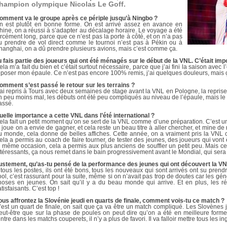
DOCUMENTS UTILES
hampion olympique Nicolas Le Goff.
SITUATION SANITAIR
COVID-19
omment va le groupe après ce périple jusqu’à Ningbo ?
n est plutôt en bonne forme. On est arrivé assez en avance en
hine, on a réussi à s’adapter au décalage horaire. Le voyage a été
CLIQUEZ ICI
>
orcément long, parce que ce n’est pas la porte à côté, et on n’a pas
u prendre de vol direct comme le tournoi n’est pas à Pékin ou à
hanghai, on a dû prendre plusieurs avions, mais c’est comme ça.
u fais partie des joueurs qui ont été ménagés sur le début de la VNL. C’était imp
ela m’a fait du bien et c’était surtout nécessaire, parce que j’ai fini la saison ave
eposer mon épaule. Ce n’est pas encore 100% remis, j’ai quelques douleurs, mai
omment s’est passé le retour sur les terrains ?
’ai repris à Tours avec deux semaines de stage avant la VNL en Pologne, la reprise 
n peu moins mal, les débuts ont été peu compliqués au niveau de l’épaule, mais le r
assé.
uelle importance a cette VNL dans l’été international ?
ela fait un petit moment qu’on se sert de la VNL comme d’une préparation. C’est u
a joue on a envie de gagner, et cela reste un beau titre à aller chercher, et mine de 
u monde, cela donne de belles affiches. Cette année, on a vraiment pris la VNL
ela a permis au coach de faire tourner, de tester des jeunes, des joueurs qui vont ê
a même occasion, cela a permis aux plus anciens de souffler un petit peu. Mai
ntéressants, ça nous remet dans le bain progressivement avant le Mondial, qui sera l’o
ustement, qu’as-tu pensé de la performance des jeunes qui ont découvert la VN
 tous les postes, ils ont été bons, tous les nouveaux qui sont arrivés ont su prendr
ool, c’est rassurant pour la suite, même si on n’avait pas trop de doutes car les gén
hoses en jeunes. On sait qu’il y a du beau monde qui arrive. Et en plus, les r
tisfaisants. C’est top !
ous affrontez la Slovénie jeudi en quarts de finale, comment vois-tu ce match ?
’est un quart de finale, on sait que ça va être un match compliqué. Les Slovènes 
eut-être que sur la phase de poules on peut dire qu’on a été en meilleure form
entre dans les matchs couperets, il n’y a plus de favori. Il va falloir mettre tous les in