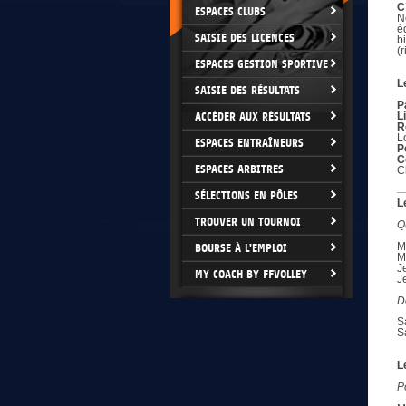
C
ESPACES CLUBS
N
é
SAISIE DES LICENCES
b
(r
ESPACES GESTION SPORTIVE
L
SAISIE DES RÉSULTATS
P
ACCÉDER AUX RÉSULTATS
L
R
L
ESPACES ENTRAÎNEURS
P
C
ESPACES ARBITRES
C
SÉLECTIONS EN PÔLES
L
TROUVER UN TOURNOI
Q
M
BOURSE À L'EMPLOI
M
Je
MY COACH BY FFVOLLEY
J
D
S
S
L
P