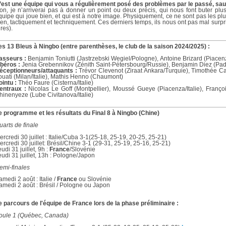
’est une équipe qui vous a régulièrement posé des problèmes par le passé, saur
on, je n’arriverai pas à donner un point ou deux précis, qui nous font buter plus
quipe qui joue bien, et qui est à notre image. Physiquement, ce ne sont pas les plus
ien, tactiquement et techniquement. Ces derniers temps, ils nous ont pas mal surpri
ires).
es 13 Bleus à Ningbo (entre parenthèses, le club de la saison 2024/2025) :
asseurs :
Benjamin Toniutti
(Jastrzebski Wegiel/Pologne),
Antoine Brizard (Piacenz
ibéros :
Jenia Grebennikov (Zénith Saint-Pétersbourg/Russie), Benjamin Diez (Pado
éceptionneurs/attaquants :
Trévor Clevenot (Ziraat Ankara/Turquie), Timothée Ca
ouati (Milan/Italie), Mathis Henno (Chaumont)
ointu :
Théo Faure (Cisterna/Italie)
entraux :
Nicolas Le Goff (Montpellier), Moussé Gueye (Piacenza/Italie), Franç
hinenyeze (Lube Civitanova/Italie)
e programme et les résultats du Final 8 à Ningbo (Chine)
uarts de finale
ercredi 30 juillet : Italie/Cuba 3-1(25-18, 25-19, 20-25, 25-21)
ercredi 30 juillet: Brésil/Chine 3-1 (29-31, 25-19, 25-16, 25-21)
udi 31 juillet, 9h :
France
/Slovénie
eudi 31 juillet, 13h : Pologne/Japon
emi-finales
amedi 2 août : Italie /
France
ou Slovénie
amedi 2 août : Brésil / Pologne ou Japon
e parcours de l'équipe de France lors de la phase préliminaire :
oule 1 (Québec, Canada)