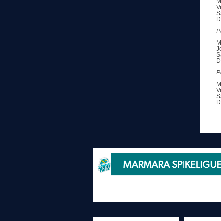
M
V
S
D
P
M
J
S
D
P
M
V
S
D