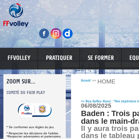
FFVOLLEY
PRATIQUER
SE FORMER
EQU
ZOOM SUR...
HOME
Accueil
>>
S
COMITÉ DU FAIR PLAY
LUTTE CONTRE LES VIOLENCES
MA PETITE
<<
Noa Duflos-Rossi : “Une expérience 
06/08/2025
Baden : Trois p
dans le main-d
Il y aura trois p
* Se conformer aux règles du jeu.
* Respecter les décisions de l’arbitre.
dans le tableau 
*Respecter adversaires et partenaires.