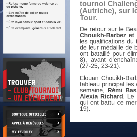
tournoi Challen
* Refuser toute forme de violence et
E
de tricherie.
(Autriche), sur 
* Être maître de soi en toutes
Tour.
circonstances.
* Être loyal dans le sport et dans la vie.
De retour sur le Be
* Être exemplaire, généreux et tolérant
Chouikh-Barbez et
les qualifications d
de leur médaille de b
ont bataillé pour él
8), avant d'enchaîn
(27-25, 23-21).
Elouan Chouikh-Bar
TROUVER
tableau principal les
- CLUB/TOURNOI
semaine,
Rémi Bas
Alexia Richard
. Le 
- UN EVÈNEMENT
qui ont battu ce me
19).
BOUTIQUE OFFICIELLE
APPEL À BÉNÉVOLES
MY FFVOLLEY