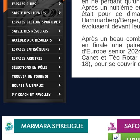
en ne perdant qu’un 
ESPACES CLUBS
Après un huitième e
était pour ce dima
SAISIE DES LICENCES
Hammarberg/Berger, 
ESPACES GESTION SPORTIVE
évoluaient devant leu
SAISIE DES RÉSULTATS
Après un beau comba
ACCÉDER AUX RÉSULTATS
en finale une pair
ESPACES ENTRAÎNEURS
d’Europe senior 2024
Canet et Téo Rotar 
ESPACES ARBITRES
18), pour se couvrir d
SÉLECTIONS EN PÔLES
TROUVER UN TOURNOI
BOURSE À L'EMPLOI
MY COACH BY FFVOLLEY