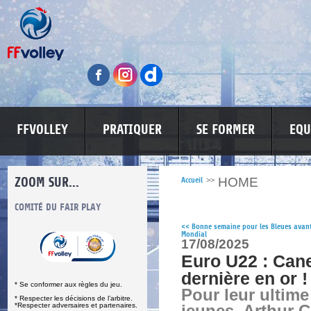
FFVOLLEY
PRATIQUER
SE FORMER
EQU
ZOOM SUR...
HOME
Accueil
>>
S
COMITÉ DU FAIR PLAY
LUTTE CONTRE LES VIOLENCES
MA PETITE
<<
Bonne semaine pour les Bleues avant
Mondial
17/08/2025
Euro U22 : Cane
dernière en or !
* Se conformer aux règles du jeu.
Pour leur ultim
* Respecter les décisions de l’arbitre.
*Respecter adversaires et partenaires.