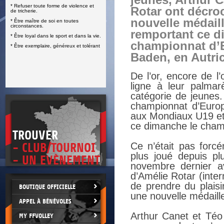
jeunes, Arthur C
* Refuser toute forme de violence et
E
Rotar ont décro
de tricherie.
nouvelle médaill
* Être maître de soi en toutes
circonstances.
remportant ce d
* Être loyal dans le sport et dans la vie.
championnat d’
* Être exemplaire, généreux et tolérant
Baden, en Autri
De l’or, encore de l
ligne à leur palmar
catégorie de jeunes
championnat d’Europ
aux Mondiaux U19 et U
ce dimanche le cham
TROUVER
Ce n’était pas forc
- CLUB/TOURNOI
plus joué depuis pl
- UN EVÈNEMENT
novembre dernier av
d’Amélie Rotar (inter
de prendre du plaisi
BOUTIQUE OFFICIELLE
une nouvelle médaill
APPEL À BÉNÉVOLES
Arthur Canet et Téo
MY FFVOLLEY