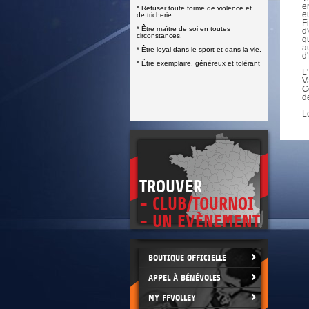
DOCUMENTS UTILES
e
* Refuser toute forme de violence et
SITUATION SANITAIRE
e
de tricherie.
COVID-19
F
* Être maître de soi en toutes
d
circonstances.
q
CLIQUEZ ICI
>
a
* Être loyal dans le sport et dans la vie.
d
* Être exemplaire, généreux et tolérant
L
V
C
d
L
TROUVER
- CLUB/TOURNOI
- UN EVÈNEMENT
BOUTIQUE OFFICIELLE
APPEL À BÉNÉVOLES
MY FFVOLLEY