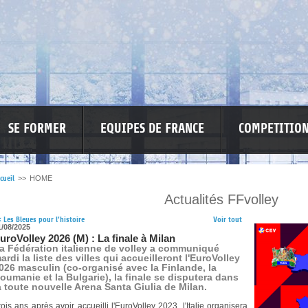
SE FORMER
EQUIPES DE FRANCE
COMPETITIO
cueil
>>
HOME
Actualités FFvolley
RE LES VIOLENCES
MA PETITE SPONSO
INFORMATIONS CORONAVIR
<
Les Bleues pour l’histoire
Voir tout
1/08/2025
uroVolley 2026 (M) : La finale à Milan
a Fédération italienne de volley a communiqué
ardi la liste des villes qui accueilleront l'EuroVolley
026 masculin (co-organisé avec la Finlande, la
oumanie et la Bulgarie), la finale se disputera dans
a toute nouvelle Arena Santa Giulia de Milan.
rois ans après avoir accueilli l'EuroVolley 2023, l'Italie organisera