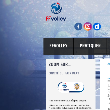
FFVOLLEY
PRATIQUER
ZOOM SUR...
Ac
INFORMATIONS CORONAVIRUS
COMITÉ DU FAIR PLAY
LUTTE CONT
<
2
E
L
m
2
R
* Se conformer aux règles du jeu.
l
* Respecter les décisions de l’arbitre.
*Respecter adversaires et partenaires.
T