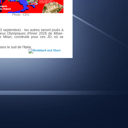
E
Photo : CEV
-23 septembre) - les autres seront joués à
Jeux Olympiques d'hiver 2026 de Milan-
e Milan, construite pour ces JO, où se
ns le sud de l'Italie.