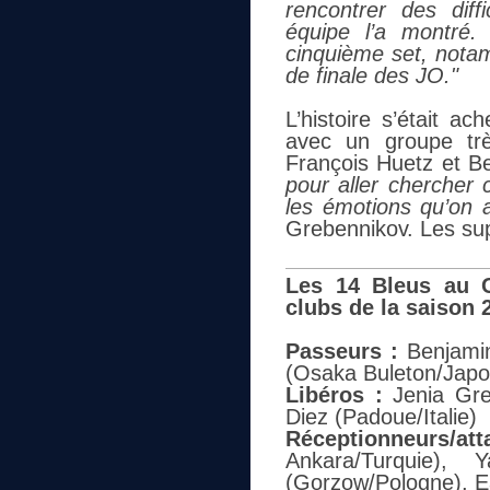
rencontrer des diffi
équipe l’a montré
cinquième set, notam
de finale des JO."
L’histoire s’était a
avec un groupe trè
François Huetz et B
pour aller chercher 
les émotions qu’on a
Grebennikov. Les sup
Les 14 Bleus au C
clubs de la saison 
Passeurs :
Benjamin 
(Osaka Buleton/Japo
Libéros :
Jenia Greb
Diez (Padoue/Italie)
Réceptionneurs/at
Ankara/Turquie), 
(Gorzow/Pologne), E