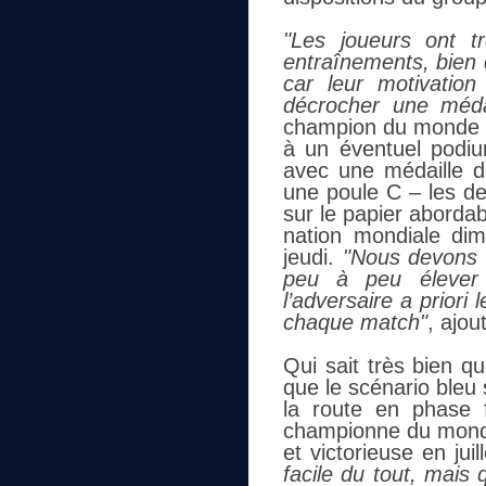
"Les joueurs ont t
entraînements, bien c
car leur motivation 
décrocher une médai
champion du monde av
à un éventuel podi
avec une médaille 
une poule C – les de
sur le papier aborda
nation mondiale dim
jeudi.
"Nous devons u
peu à peu élever 
l’adversaire a priori 
chaque match"
, ajou
Qui sait très bien q
que le scénario bleu 
la route en phase fi
championne du monde
et victorieuse en jui
facile du tout, mais 