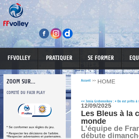
FFVOLLEY
PRATIQUER
SE FORMER
EQU
ZOOM SUR...
HOME
Accueil
>>
S
COMITÉ DU FAIR PLAY
LUTTE CONTRE LES VIOLENCES
MA PETITE
<<
Jenia Grebennikov : « On est prêts à y
12/09/2025
Les Bleus à la 
monde
L’équipe de Fra
* Se conformer aux règles du jeu.
* Respecter les décisions de l’arbitre.
débute dimanch
*Respecter adversaires et partenaires.