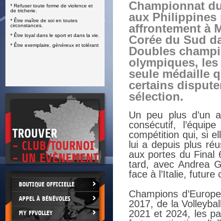
Championnat d
* Refuser toute forme de violence et
E
de tricherie.
aux Philippines
* Être maître de soi en toutes
affrontement à M
circonstances.
* Être loyal dans le sport et dans la vie.
Corée du Sud da
* Être exemplaire, généreux et tolérant
Doubles champ
olympiques, les
seule médaille 
certains dispute
sélection.
Un peu plus d’un a
consécutif, l’équi
TROUVER
compétition qui, si e
- CLUB/TOURNOI
lui a depuis plus ré
aux portes du Final
- UN EVÈNEMENT
tard, avec Andrea Gi
face à l’Italie, futu
BOUTIQUE OFFICIELLE
Champions d’Europe 
APPEL À BÉNÉVOLES
2017, de la Volleyba
2021 et 2024, les pa
MY FFVOLLEY