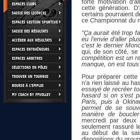
forte motivation d’
ESPACES CLUBS
cette génération. D’
SAISIE DES LICENCES
certains pourraient dé
ce Championnat du m
ESPACES GESTION SPORTIVE
SAISIE DES RÉSULTATS
"Ça aurait été trop f
eu l’envie d’aller pl
ACCÉDER AUX RÉSULTATS
c’est le dernier Mond
ESPACES ENTRAÎNEURS
qui, de son côté, se
compétition est un r
ESPACES ARBITRES
manque, on est tous t
SÉLECTIONS EN PÔLES
Pour préparer cette 
TROUVER UN TOURNOI
n’a rien laissé au 
BOURSE À L'EMPLOI
essayé de recréer to
hasard si on s’est 
MY COACH BY FFVOLLEY
Paris, puis à Okin
permet de se souv
manière de boucler
mercredi par deux v
seulement rassuré le
au début de la sais
dispositions du grou