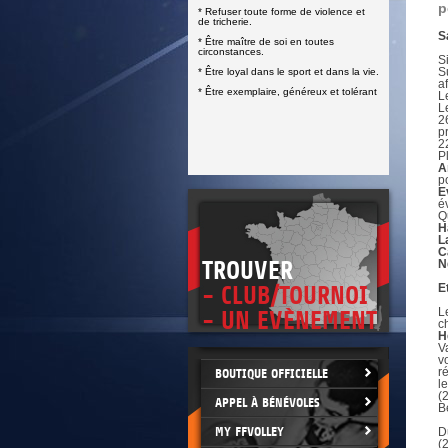
DOCUMENTS UTILES
p
* Refuser toute forme de violence et
SITUATION SANITAIRE
de tricherie.
COVID-19
S
* Être maître de soi en toutes
circonstances.
S
CLIQUEZ ICI
>
S
* Être loyal dans le sport et dans la vie.
a
* Être exemplaire, généreux et tolérant
L
L
2
p
2
P
A
p
E
é
Q
H
L
C
TROUVER
N
E
- CLUB/TOURNOI
L
- UN EVÈNEMENT
c
H
V
v
r
BOUTIQUE OFFICIELLE
l
(
APPEL À BÉNÉVOLES
B
MY FFVOLLEY
D
(