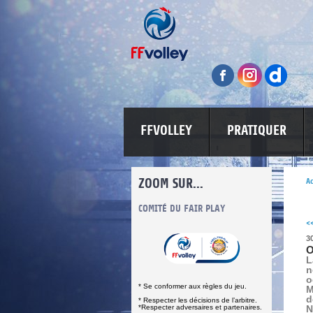
FFVOLLEY
PRATIQUER
ZOOM SUR...
Ac
INFORMATIONS CORONAVIRUS
COMITÉ DU FAIR PLAY
LUTTE CONT
<
3
O
L
n
o
* Se conformer aux règles du jeu.
M
d
* Respecter les décisions de l’arbitre.
*Respecter adversaires et partenaires.
N