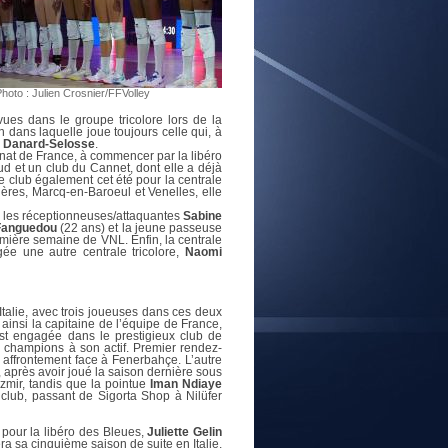
E
hoto : Julien Crosnier/FFVolley
ues dans le groupe tricolore lors de la
 dans laquelle joue toujours celle qui, à
 Danard-Selosse
.
nnat de France, à commencer par la libéro
d et un club du Cannet, dont elle a déjà
 club également cet été pour la centrale
ères, Marcq-en-Baroeul et Venelles, elle
, les réceptionneuses/attaquantes
Sabine
Fanguedou
(22 ans) et la jeune passeuse
remière semaine de VNL. Enfin, la centrale
e une autre centrale tricolore,
Naomi
Italie, avec trois joueuses dans ces deux
ainsi la capitaine de l’équipe de France,
’est engagée dans le prestigieux club de
es champions à son actif. Premier rendez-
 affrontement face à Fenerbahçe. L’autre
, après avoir joué la saison dernière sous
zmir, tandis que la pointue
Iman Ndiaye
 club, passant de Sigorta Shop à Nilüfer
 pour la libéro des Bleues,
Juliette Gelin
ra sa cinquième saison de suite en Italie,