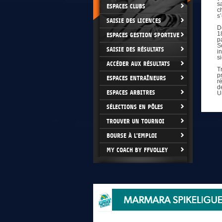
s
ESPACES CLUBS
c
s
SAISIE DES LICENCES
D
1
ESPACES GESTION SPORTIVE
p
S
SAISIE DES RÉSULTATS
i
si
ACCÉDER AUX RÉSULTATS
T
p
ESPACES ENTRAÎNEURS
r
d
ESPACES ARBITRES
U
SÉLECTIONS EN PÔLES
TROUVER UN TOURNOI
BOURSE À L'EMPLOI
MY COACH BY FFVOLLEY