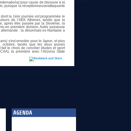
international pour cause de blessure à la
in, puisque la réceptionneuse/attaquante
, dont la 1ère journée est programmée le
uleurs de l’AEK Athènes, tandis que la
, après être passée par la Slovénie, la
omu en première division. Autre passeuse
a allemande : la désormais ex-Nantaise a
ans) s'est envolée pour le Japon, et plus
 octobre, tandis que les deux jeunes
ait le choix de concilier études et sport
CAA), la première avec l’Arizona State
AGENDA