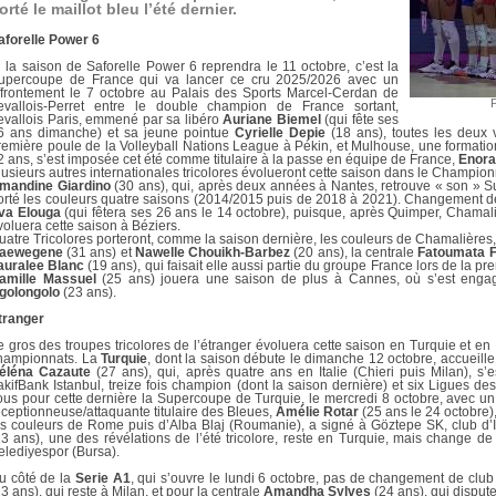
DOCUMENTS UTILES
orté le maillot bleu l’été dernier.
SITUATION SANITAIR
COVID-19
aforelle Power 6
i la saison de Saforelle Power 6 reprendra le 11 octobre, c’est la
CLIQUEZ ICI
>
upercoupe de France qui va lancer ce cru 2025/2026 avec un
ffrontement le 7 octobre au Palais des Sports Marcel-Cerdan de
P
evallois-Perret entre le double champion de France sortant,
evallois Paris, emmené par sa libéro
Auriane Biemel
(qui fête ses
6 ans dimanche) et sa jeune pointue
Cyrielle Depie
(18 ans), toutes les deux v
remière poule de la Volleyball Nations League à Pékin, et Mulhouse, une formation
2 ans, s’est imposée cet été comme titulaire à la passe en équipe de France,
Enora
lusieurs autres internationales tricolores évolueront cette saison dans le Champio
mandine Giardino
(30 ans), qui, après deux années à Nantes, retrouve « son » Su
orté les couleurs quatre saisons (2014/2015 puis de 2018 à 2021). Changement de
va Elouga
(qui fêtera ses 26 ans le 14 octobre), puisque, après Quimper, Chamali
voluera cette saison à Béziers.
uatre Tricolores porteront, comme la saison dernière, les couleurs de Chamalières
aewegene
(31 ans) et
Nawelle Chouikh-Barbez
(20 ans), la centrale
Fatoumata 
auralee Blanc
(19 ans), qui faisait elle aussi partie du groupe France lors de la p
amille Massuel
(25 ans) jouera une saison de plus à Cannes, où s’est engagé
golongolo
(23 ans).
tranger
e gros des troupes tricolores de l’étranger évoluera cette saison en Turquie et en 
hampionnats. La
Turquie
, dont la saison débute le dimanche 12 octobre, accueille 
éléna Cazaute
(27 ans), qui, après quatre ans en Italie (Chieri puis Milan), s
akifBank Istanbul, treize fois champion (dont la saison dernière) et six Ligues d
ous pour cette dernière la Supercoupe de Turquie, le mercredi 8 octobre, avec un
éceptionneuse/attaquante titulaire des Bleues,
Amélie Rotar
(25 ans le 24 octobre)
es couleurs de Rome puis d’Alba Blaj (Roumanie), a signé à Göztepe SK, club d’I
23 ans), une des révélations de l’été tricolore, reste en Turquie, mais change de
elediyespor (Bursa).
u côté de la
Serie A1
, qui s’ouvre le lundi 6 octobre, pas de changement de club
23 ans), qui reste à Milan, et pour la centrale
Amandha Sylves
(24 ans), qui dispute