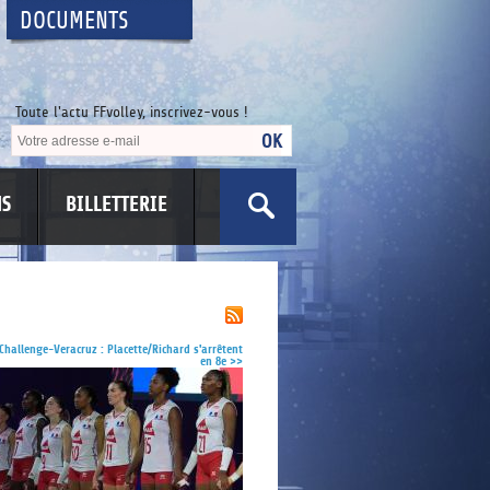
DOCUMENTS
Toute l'actu FFvolley, inscrivez-vous !
NS
BILLETTERIE
US
Challenge-Veracruz : Placette/Richard s'arrêtent
en 8e
>>