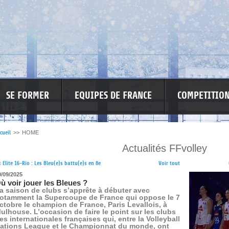
SE FORMER
EQUIPES DE FRANCE
COMPETITIO
cueil
>>
HOME
Actualités FFvolley
RE LES VIOLENCES
MA PETITE SPONSO
INFORMATIONS CORONAVIR
<
Elite 16-Rio : Les Bleu(e)s battu(e)s en 8e
Voir tout
0/09/2025
ù voir jouer les Bleues ?
a saison de clubs s’apprête à débuter avec
otamment la Supercoupe de France qui oppose le 7
ctobre le champion de France, Paris Levallois, à
ulhouse. L’occasion de faire le point sur les clubs
es internationales françaises qui, entre la Volleyball
ations League et le Championnat du monde, ont