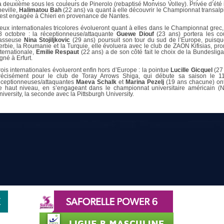
a deuxième sous les couleurs de Pinerolo (rebaptisé Monviso Volley). Privée d’été 
heville,
Halimatou Bah
(22 ans) va quant à elle découvrir le Championnat transalp
’est engagée à Chieri en provenance de Nantes.
eux internationales tricolores évolueront quant à elles dans le Championnat grec
8 octobre : la réceptionneuse/attaquante
Guewe Diouf
(23 ans) portera les co
asseuse
Nina Stojiljkovic
(29 ans) poursuit son tour du sud de l’Europe, puisque
erbie, la Roumanie et la Turquie, elle évoluera avec le club de ZAON Kifisias, pr
nternationale,
Emilie Respaut
(22 ans) a de son côté fait le choix de la Bundeslig
gné à Erfurt.
rois internationales évolueront enfin hors d’Europe : la pointue
Lucille Gicquel
(27 
récisément pour le club de Toray Arrows Shiga, qui débute sa saison le 11
éceptionneuses/attaquantes
Maeva Schalk
et
Marina Pezelj
(19 ans chacune) ont f
e haut niveau, en s’engageant dans le championnat universitaire américain (N
niversity, la seconde avec la Pittsburgh University.