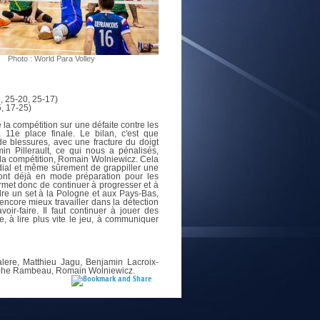
E
Photo : World Para Volley
, 25-20, 25-17)
5, 17-25)
la compétition sur une défaite contre les
 11e place finale. Le bilan, c'est que
e blessures, avec une fracture du doigt
 Pillerault, ce qui nous a pénalisés,
e la compétition, Romain Wolniewicz. Cela
dial et même sûrement de grappiller une
sont déjà en mode préparation pour les
met donc de continuer à progresser et à
dre un set à la Pologne et aux Pays-Bas,
encore mieux travailler dans la détection
ir-faire. Il faut continuer à jouer des
, à lire plus vite le jeu, à communiquer
lere, Matthieu Jagu, Benjamin Lacroix-
tophe Rambeau, Romain Wolniewicz.