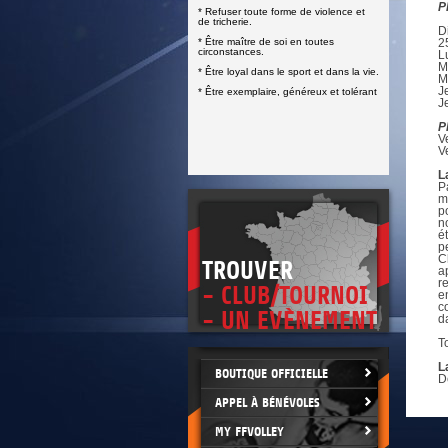
DOCUMENTS UTILES
P
* Refuser toute forme de violence et
SITUATION SANITAIRE
de tricherie.
COVID-19
D
* Être maître de soi en toutes
2
circonstances.
L
CLIQUEZ ICI
>
M
* Être loyal dans le sport et dans la vie.
M
J
* Être exemplaire, généreux et tolérant
J
P
V
V
L
P
m
p
n
é
p
C
TROUVER
a
r
- CLUB/TOURNOI
e
c
- UN EVÈNEMENT
d
T
L
BOUTIQUE OFFICIELLE
D
APPEL À BÉNÉVOLES
MY FFVOLLEY