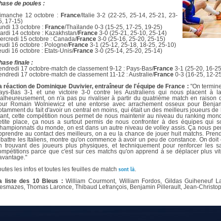
DOCUMENTS UTILES
hase de poules :
SITUATION SANITAIR
imanche 12 octobre :
France
/Italie 3-2 (22-25, 25-14, 25-21, 23-
COVID-19
5, 17-15)
undi 13 octobre :
France
/Thaïlande 0-3 (15-25, 17-25, 19-25)
CLIQUEZ ICI
>
ardi 14 octobre : Kazakhstan/
France
3-0 (25-21, 25-10, 25-14)
ercredi 15 octobre : Canada/
France
3-0 (25-16, 25-20, 25-15)
eudi 16 octobre : Pologne/
France
3-1 (25-12, 25-18, 18-25, 25-10)
eudi 16 octobre : Etats-Unis/
France
3-0 (25-14, 25-20, 25-14)
hase finale :
endredi 17 octobre-match de classement 9-12 : Pays-Bas/
France
3-1 (25-20, 16-25
endredi 17 octobre-match de classement 11-12 : Australie/
France
0-3 (16-25, 12-2
a réaction de Dominique Duvivier, entraîneur de l'équipe de France :
"On termine 
ays-Bas 3-1 et une victoire 3-0 contre les Australiens qui nous placent à la
alheureusement, on n'a pas pu rivaliser à partir du quatrième match en raison d
our Romain Wolniewicz et une entorse avec arrachement osseux pour Benjamin
otamment du fait d'avoir un central en moins, qui était un des meilleurs joueurs d
tant, cette compétition nous permet de nous maintenir au niveau du ranking mon
etite place, ça nous a surtout permis de nous confronter à des équipes qui 
hampionnats du monde, on est dans un autre niveau de volley assis. Ça nous per
pprendre au contact des meilleurs, on a eu la chance de jouer huit matchs. Pren
ebattre les Italiens, montre qu'on commence à avoir un peu de constance. On doit 
n trouvant des joueurs plus physiques, et techniquement pour renforcer les savo
ompétitions parce que c'est sur ces matchs qu'on apprend à se déplacer plus vite
avantage."
outes les infos et toutes les feuilles de match
sont là
.
a liste des 10 Bleus :
William Courmont, William Fordos, Gildas Guiheneuf La
esmazes, Thomas Laronce, Thibaud Lefrançois, Benjamin Pillerault, Jean-Chris