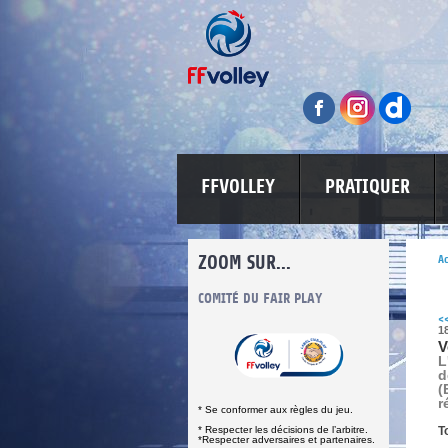
FFVOLLEY
PRATIQUER
ZOOM SUR...
Ac
INFORMATIONS CORONAVIRUS
COMITÉ DU FAIR PLAY
LUTTE CONT
<
1
V
L
d
(
r
* Se conformer aux règles du jeu.
* Respecter les décisions de l’arbitre.
T
*Respecter adversaires et partenaires.