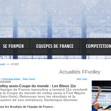
SE FORMER
EQUIPES DE FRANCE
COMPETITIO
cueil
>>
HOME
Actualités FFvolley
RE LES VIOLENCES
MA PETITE SPONSO
INFORMATIONS CORONAVIR
<
L'interview bleue : Théo Faure
Voir tout
8/10/2025
olley assis-Coupe du monde : Les Bleus 11e
'équipe de France masculine a terminé 11e vendredi
e la Coupe du monde de volley assis à Fort Wayne
Etats-Unis). Retrouvez tous les résultats et la
éaction de son entraîneur, Dominique Duvivier.
ous les lésultats de l'équipe de France :