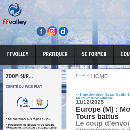
FFVOLLEY
PRATIQUER
SE FORMER
EQU
ZOOM SUR...
HOME
Accueil
>>
S
COMITÉ DU FAIR PLAY
LUTTE CONTRE LES VIOLENCES
MA PETITE
<<
L’interview bleue : Elouan Chouikh-B
Joadel Geneviève Gardoque
11/12/2025
Europe (M) : Mon
Tours battus
* Se conformer aux règles du jeu.
Le coup d’envoi
* Respecter les décisions de l’arbitre.
*Respecter adversaires et partenaires.