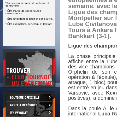
européennes a é
* Refuser toute forme de violence et
E
semaine, avec le
de tricherie.
Ligue des cham
* Être maître de soi en toutes
circonstances.
Montpellier sur l
* Être loyal dans le sport et dans la vie.
Lube Civitanova 
* Être exemplaire, généreux et tolérant
Tours à Ankara f
Bankkart (3-1).
Ligue des champio
La phase principal
affiche entre la Lub
des vice-champions d
TROUVER
Orphelin de son c
- CLUB/TOURNOI
opération à l'épaule)
attaque, 1 bloc) pou
- UN EVÈNEMENT
est entré en jeu dans
Varsovie, avec
Kevi
positives), a dominé
BOUTIQUE OFFICIELLE
APPEL À BÉNÉVOLES
Dans la poule A, le 
MY FFVOLLEY
international
Luca R