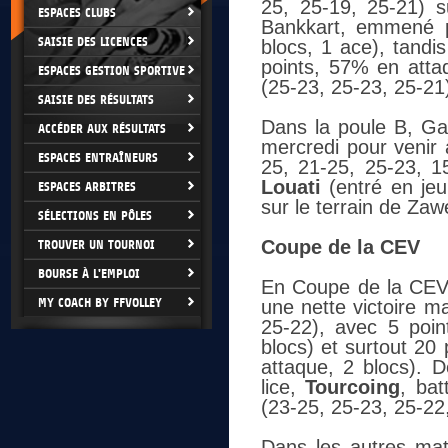
25, 25-19, 25-21) s
ESPACES CLUBS
Bankkart, emmené
SAISIE DES LICENCES
blocs, 1 ace), tandi
points, 57% en attaq
ESPACES GESTION SPORTIVE
(25-23, 25-23, 25-21
SAISIE DES RÉSULTATS
Dans la poule B, Ga
ACCÉDER AUX RÉSULTATS
mercredi pour venir 
ESPACES ENTRAÎNEURS
25, 21-25, 25-23, 1
Louati
(entré en jeu
ESPACES ARBITRES
sur le terrain de Zaw
SÉLECTIONS EN PÔLES
Coupe de la CEV
TROUVER UN TOURNOI
BOURSE À L'EMPLOI
En Coupe de la CEV,
MY COACH BY FFVOLLEY
une nette victoire m
25-22), avec 5 poin
blocs) et surtout 20
attaque, 2 blocs). 
lice,
Tourcoing
, bat
(23-25, 25-23, 25-22
Dans les autres mat