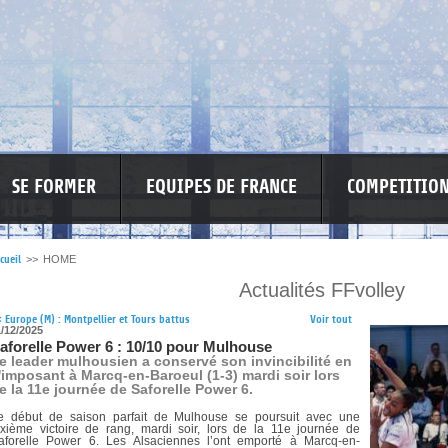
SE FORMER
EQUIPES DE FRANCE
COMPETITIO
cueil
>>
HOME
Actualités FFvolley
RE LES VIOLENCES
MA PETITE SPONSO
INFORMATIONS CORONAVIR
<
Europe (M) : Montpellier et Tours battus
Voir tout
1/12/2025
aforelle Power 6 : 10/10 pour Mulhouse
e leader mulhousien a conservé son invincibilité en
'imposant à Marcq-en-Baroeul (1-3) mardi soir lors
e la 11e journée de Saforelle Power 6.
e début de saison parfait de Mulhouse se poursuit avec une
ixième victoire de rang, mardi soir, lors de la 11e journée de
aforelle Power 6. Les Alsaciennes l’ont emporté à Marcq-en-