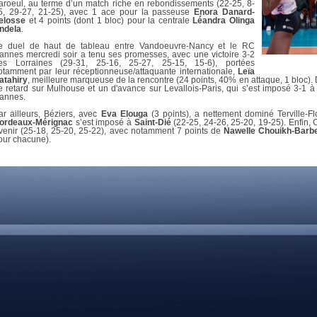
DOCUMENTS UTILES
aroeul, au terme d’un match riche en rebondissements (22-25, 8-
SITUATION SANITAIR
5, 29-27, 21-25), avec 1 ace pour la passeuse
Enora Danard-
elosse
et 4 points (dont 1 bloc) pour la centrale
Léandra Olinga
COVID-19
ndela
.
CLIQUEZ ICI
>
e duel de haut de tableau entre Vandoeuvre-Nancy et le RC
annes mercredi soir a tenu ses promesses, avec une victoire 3-2
es Lorraines (29-31, 25-16, 25-27, 25-15, 15-6), portées
otamment par leur réceptionneuse/attaquante internationale,
Leïa
atahiry
, meilleure marqueuse de la rencontre (24 points, 40% en attaque, 1 bloc)
e retard sur Mulhouse et un d'avance sur Levallois-Paris, qui s’est imposé 3-1 à
annes.
ar ailleurs,
Béziers, avec
Eva Elouga
(3 points), a nettement dominé Terville-Fl
ordeaux-Mérignac
s’est imposé à
Saint-Dié
(22-25, 24-26, 25-20, 19-25). Enfin, 
venir (25-18, 25-20, 25-22), avec notamment 7 points de
Nawelle Chouikh-Barb
our chacune).