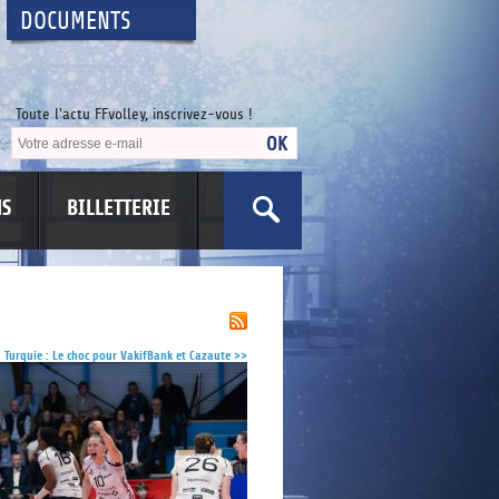
DOCUMENTS
Toute l'actu FFvolley, inscrivez-vous !
NS
BILLETTERIE
US
Turquie : Le choc pour VakifBank et Cazaute
>>