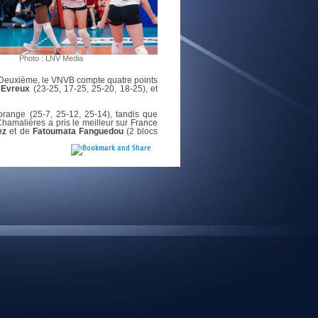
E
Photo : LNV Media
. Deuxième, le VNVB compte quatre points
Evreux
(23-25, 17-25, 25-20, 18-25), et
orange (25-7, 25-12, 25-14), tandis que
Chamalières a pris le meilleur sur France
ez
et de
Fatoumata Fanguedou
(2 blocs