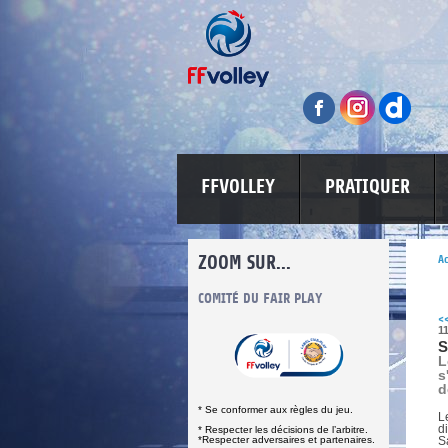
FFVOLLEY
PRATIQUER
ZOOM SUR...
Ac
INFORMATIONS CORONAVIRUS
COMITÉ DU FAIR PLAY
LUTTE CONT
<
1
S
L
s
d
* Se conformer aux règles du jeu.
L
d
* Respecter les décisions de l’arbitre.
*Respecter adversaires et partenaires.
S