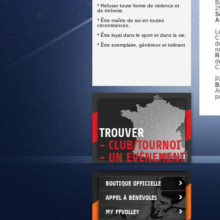
DOCUMENTS UTILES
B
* Refuser toute forme de violence et
SITUATION SANITAIRE
2
de tricherie.
S
COVID-19
A
* Être maître de soi en toutes
circonstances.
CLIQUEZ ICI
>
L
* Être loyal dans le sport et dans la vie.
C
d
* Être exemplaire, généreux et tolérant
n
R
d
C
P
B
A
p
TROUVER
- CLUB/TOURNOI
- UN EVÈNEMENT
BOUTIQUE OFFICIELLE
APPEL À BÉNÉVOLES
MY FFVOLLEY