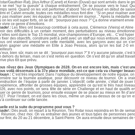
Rotar/Gauthier-Rat), plus Arthur (Canet) et Keran (Duval) qui sont arrivés dans le 
n se met “sur la gueule” à chaque entraînement. On se pousse vers le haut. Quan
emps serré. Quand on les voit performer, d’abord Téo et Arnaud en début de sais
émi et Calvin ensuite, toutes ces médailles nous font dire :
“Si on peut rivaliser a
e pas rivaliser avec les équipes qu’ils affrontent en tournoi...”
Après la médaille de
 on les voit super forts, on se dit :
“pourquoi pas nous ?”
Ça donne vraiment envie d
e vivre ce genre d’émotions.
oadel :
Les filles ont beaucoup contribué à cela aussi, Clémence (Vieira) et Alin
voir des difficultés à un certain moment, des perturbations au niveau émotionnel 
u’elles sont dans le Top 15 mondial, vice-championnes d’Europe, etc... C’est hyper mo
e fixer des objectifs, construire petit à petit avec un staff qui nous entoure, des proc
ous ont vraiment amené vers cette mentalité, avec les garçons avec qui on s’en
alvin gagner une médaille en Elite à Joao Pessoa, alors qu’on les bat 2-0 en 
eilleurs
u’eux, bien sûr, mais on se dit :
“pourquoi pas nous ?”
Il n’y aucune jalousie, c’est
n dehors du terrain, mais on s’est remis en question. On s’est dit qu’on allait trav
rrive plus tôt que prévu.
ous rêvez des Jeux Olympiques de 2028. On en est encore loin, mais c’est une a
ous voilà désormais à la 37e place mondiale, est-ce que cela va changer beau
louan :
C’est très important. Dans l’optique du développement de notre équipe, on a
ernière sur la tournée asiatique, pour découvrir ce niveau de tournoi. On a vr
onstruction de l’équipe à partir de janvier. L’objectif, cette année, c’était de j
’expérience, affronter de grosses équipes, apprendre ce qu’est le très haut nivea
026, avec nos points, on sera tête de série en Challenge et en haut de qualifs en
ouer ce genre de tournois, pour ensuite essayer de se placer au mieux en fin d’a
027. Pour l’instant, on est dans les clous, même un peu au-dessus de ce qu’on esp
u’à continuer sur cette lancée.
uelle est la suite du programme pout vous ?
oadel :
Dès jeudi, on repart à la Réunion, Téo Rotar nous rejoindra en fin de sema
a Réunion, chez moi. On va entraîner des jeunes et tous types de personnes pend
our finir, du 20 au 21 décembre, à Saint-Pierre. On aura ensuite deux semaines de