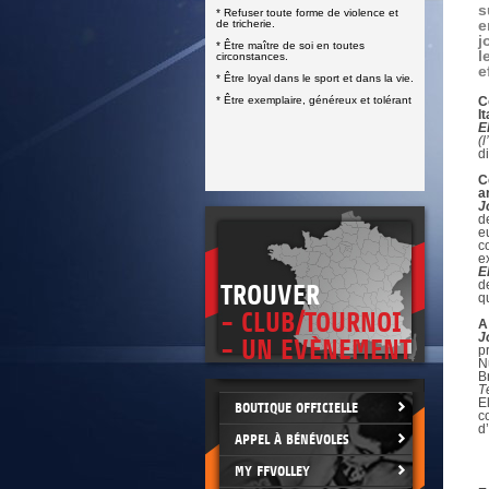
DOCUMENTS UTILES
s
* Refuser toute forme de violence et
SITUATION SANITAIRE
e
de tricherie.
COVID-19
j
* Être maître de soi en toutes
l
circonstances.
CLIQUEZ ICI
>
e
* Être loyal dans le sport et dans la vie.
* Être exemplaire, généreux et tolérant
C
I
E
(l
d
C
a
J
d
e
c
e
E
d
TROUVER
q
- CLUB/TOURNOI
A
J
- UN EVÈNEMENT
p
N
B
T
E
BOUTIQUE OFFICIELLE
c
d
APPEL À BÉNÉVOLES
MY FFVOLLEY