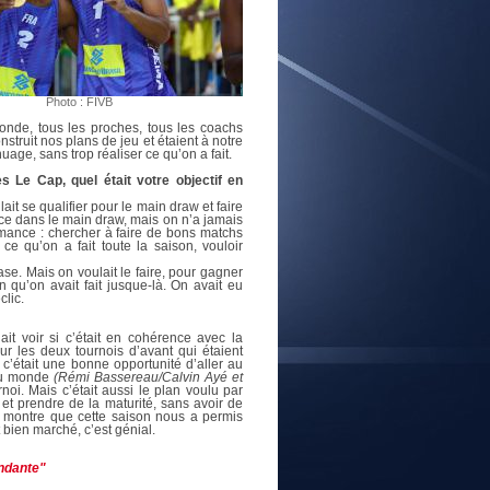
E
Photo : FIVB
monde, tous les proches, tous les coachs
nstruit nos plans de jeu et étaient à notre
nuage, sans trop réaliser ce qu’on a fait.
s Le Cap, quel était votre objectif en
ait se qualifier pour le main draw et faire
ace dans le main draw, mais on n’a jamais
formance : chercher à faire de bons matchs
e qu’on a fait toute la saison, vouloir
ase. Mais on voulait le faire, pour gagner
 qu’on avait fait jusque-là. On avait eu
lic.
lait voir si c’était en cohérence avec la
ur les deux tournois d’avant qui étaient
 c’était une bonne opportunité d’aller au
 du monde
(Rémi Bassereau/Calvin Ayé et
rnoi. Mais c’était aussi le plan voulu par
 et prendre de la maturité, sans avoir de
on montre que cette saison nous a permis
 bien marché, c’est génial.
endante"