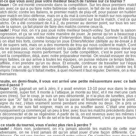
st-ce que vous avez joué votre meilleur beach de l’année sur ce tournoi ?
louan :
On est monté crescendo dans la compétition. Sur les deux premiers matchs
ais avec ce qui a pu faire notre faiblesse cette saison, le fait de ne pas être asse
atch déclic contre les Italiens, le premier match de play-off, pour passer en huitièm
uper match en bloc-défense, mais on a du mal à conclure le match sur nos opportunit
ecteur défensif et notre side-out, pour être consistant sur tout le match, c’est ce qui
atchs. On a été consistant de A à Z, du premier au dernier point, sur tous les se
oute la saison, ça fait plaisir de faire des matchs comme ceux-là.
oadel :
Pour moi, on n’a pas joué notre meilleur beach-volley. Sur toute la saiso
rogression, et ça se voit sur notre manière de jouer. Je pense qu’on a beaucoup
ndurance musculaire, notre hauteur d’intervention. Mais surtout, comme l’a dit El
ù on était très forts, comme lorsqu’on joue Ehlers/Wickler
(défaite au tie-break à 
ait de supers sets, mais on a des moments de trou qui nous coûtent le match. Con
ela ne passe pas, car ces équipes ont la capacité de maintenir un niveau élevé sur
il, on est beaucoup moins performant. Sur cette compétition, c’est le point sur 
vant la compétition, déjà, avec notre préparateur mental. On voulait essayer de tro
emps faibles, ce qui arrive à toutes les équipes, on puisse réduire ce temps faible
’affilée, n’en prendre qu’un ou deux. Et ensuite, continuer de travailler sur l’éq
éfense ou un ace, créer des incertitudes. Quand on a eu ce match contre les Ita
ompris l’intensité qu’il fallait mettre, à quel moment il faut réguler. Derrière, on a r
dversaires.
nsuite, en demi-finale, il vous est arrivé une petite mésaventure avec ce ball
’est-il passé ?
louan :
On gagnait un set à zéro, il y avait environ 13-10 pour eux dans le deux
xpérimenté, super fort. Il monte à l’attaque, je monte au bloc, et il me met une cart
races (rires). Sur le coup, je suis un peu désorienté, je n’ai plus de lunettes, plu
arce que “Jo” fait la relance, je lui fais la passe et finalement on gagne le point
aigne du nez, j’étais vraiment sonné pendant une minute ou deux. On a pris u
inutes, je me suis fait soigner, mais on a pu souffler aussi. C’était une péri
hysiquement ça commençait un peu à tirer, avec tous les matchs précédents dans 
e déconnecter et de se régénérer. A partir de là, on est revenus avec les mêmes 
hysiques pour entamer la fin de set et le tie-break. Finalement, c’est un peu le tourn
 ce stade du tournoi, vous n'aviez plus rien à perdre ?
oadel :
Alors non, justement, on n’a jamais abordé les matchs de cette mani
’adversaire, on ne s’est jamais dit qu’on allait jouer d’une façon différente. C