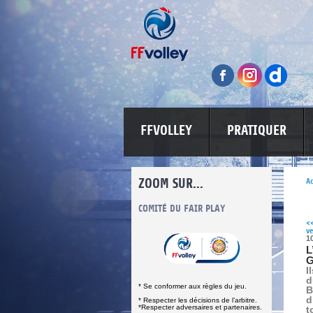
FFVOLLEY
PRATIQUER
ZOOM SUR...
Ac
INFORMATIONS CORONAVIRUS
COMITÉ DU FAIR PLAY
LUTTE CONT
<
ve
1
L
G
I
d
* Se conformer aux règles du jeu.
B
d
* Respecter les décisions de l’arbitre.
*Respecter adversaires et partenaires.
t