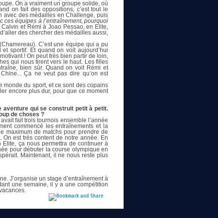
groupe. On a vraiment un groupe solide, où
d on fait des oppositions, c’est tout le
on avec des médailles en Challenge, puis
vec ces équipes à l’entraînement, pourquoi
 Calvin et Rémi à Joao Pessao, en Elite,
’aller des chercher des médailles aussi,
e (Chamereau). C’est une équipe qui a pu
et sportif. Et quand on voit aujourd’hui
tivant ! On peut très bien partir de loin,
hes qui nous tirent vers le haut. Les filles
traîne, bien sûr. Quand on voit Rémi et
Chine... Ça ne veut pas dire qu’on est
 le monde du sport, et ce sont des copains
ailler encore plus dur, pour que ce moment
venture qui se construit petit à petit.
coup de choses ?
vait fait trois tournois ensemble l’année
aiment commencé les entraînements et la
ouer le maximum de matchs pour prendre de
u. On est très content de notre année. En
 Elite, ça nous permettra de continuer à
nnée pour débuter la course olympique en
érait. Maintenant, il ne nous reste plus
ine. J’organise un stage d’entraînement à
ant une semaine, il y a une compétition
 vacances.