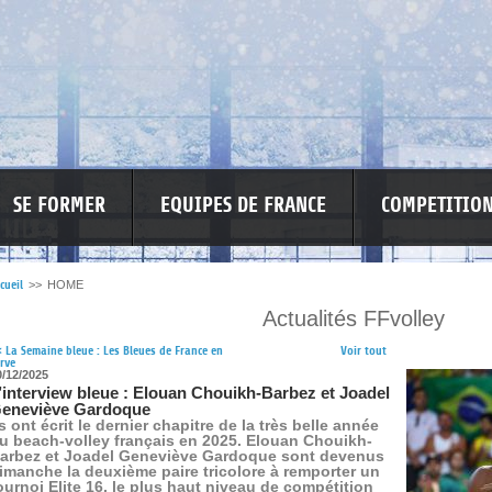
SE FORMER
EQUIPES DE FRANCE
COMPETITIO
cueil
>>
HOME
Actualités FFvolley
RE LES VIOLENCES
MA PETITE SPONSO
INFORMATIONS CORONAVIR
<
La Semaine bleue : Les Bleues de France en
Voir tout
rve
0/12/2025
’interview bleue : Elouan Chouikh-Barbez et Joadel
eneviève Gardoque
ls ont écrit le dernier chapitre de la très belle année
u beach-volley français en 2025. Elouan Chouikh-
arbez et Joadel Geneviève Gardoque sont devenus
imanche la deuxième paire tricolore à remporter un
ournoi Elite 16, le plus haut niveau de compétition