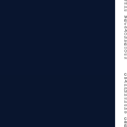
f
r
j
e
V
E
d
d
J
O
f
t
E
c
Q
e
s
C
vo
J
p
p
M
b
v
b
e
b
q
C
il
E