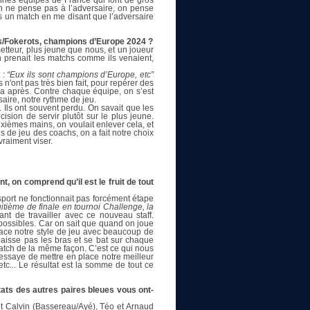
onnes équipes de France qui font de gros
on ne pense pas à l’adversaire, on pense
pas un match en me disant que l’adversaire
ns/Fokerots, champions d’Europe 2024 ?
etteur, plus jeune que nous, et un joueur
n prenait les matchs comme ils venaient,
 :
“Eux ils sont champions d’Europe, etc”
 n'ont pas très bien fait, pour repérer des
dra après. Contre chaque équipe, on s’est
aire, notre rythme de jeu.
 Ils ont souvent perdu. On savait que les
ision de servir plutôt sur le plus jeune.
uxièmes mains, on voulait enlever cela, et
ns de jeu des coachs, on a fait notre choix
vraiment viser.
, on comprend qu’il est le fruit de tout
sport ne fonctionnait pas forcément étape
itième de finale en tournoi Challenge, la
 de travailler avec ce nouveau staff.
s possibles. Car on sait que quand on joue
lace notre style de jeu avec beaucoup de
baisse pas les bras et se bat sur chaque
atch de la même façon. C’est ce qui nous
n essaye de mettre en place notre meilleur
tc... Le résultat est la somme de tout ce
tats des autres paires bleues vous ont-
 Calvin (Bassereau/Ayé), Téo et Arnaud