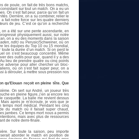
 de poule, on fait de très bons matchs,
z consistant sur tout un match. On a eu un
es. On s’est fait peur, parce qu’on fait un
és. Derrière, on a su combiner, relier le
 a fait notre force sur les quatre derniers
cteurs de jeu. C’est ce qu’on a recherché
n, on a été sur une pente ascendante, en
 progressé physiquement aussi, sur notre
ouan, on a eu des moments dans la saison
Baden, ndlr)
ou Perusic/Schweiner, où on
tre les équipes du Top 10 ou 15 mondial,
 toute la durée d’un match. Si on perd le
lequel on s’est beaucoup concentré. Même
uver des outils pour que, quand il y a des
. Au lieu de prendre quatre ou cinq points
uipe adverse pour aller chercher un bloc-
liens, où on s’est fait super peur, on a
éussi à dérouler, à mettre sous pression nos
on qu’Elouan reçoit en pleine tête. Que
ième. On sert sur André, un joueur très
ouche en pleine figure, j’en ai encore les
s de casquette. La balle me revient dessus
. Mais après je m’écroule, je vois que je
n temps mort médical. Pendant les cinq
ode du match où il faisait super chaud,
les jambes. Ce temps mort nous a permis
intentions, mais avec plus de ressources
ant de notre demi-finale.
ère. Sur toute la saison, peu importe
e serait aborder le match en position de