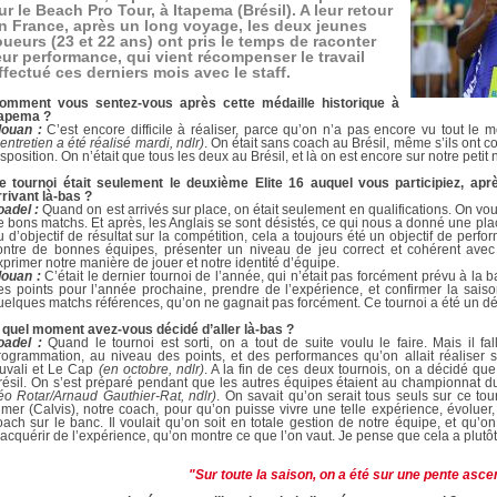
DOCUMENTS UTILES
ur le Beach Pro Tour, à Itapema (Brésil). A leur retour
SITUATION SANITAIR
n France, après un long voyage, les deux jeunes
COVID-19
oueurs (23 et 22 ans) ont pris le temps de raconter
eur performance, qui vient récompenser le travail
CLIQUEZ ICI
ffectué ces derniers mois avec le staff.
>
omment vous sentez-vous après cette médaille historique à
tapema ?
louan :
C’est encore difficile à réaliser, parce qu’on n’a pas encore vu tout le 
’entretien a été réalisé mardi, ndlr)
. On était sans coach au Brésil, même s’ils ont co
isposition. On n’était que tous les deux au Brésil, et là on est encore sur notre petit 
e tournoi était seulement le deuxième Elite 16 auquel vous participiez, aprè
rrivant là-bas ?
oadel :
Quand on est arrivés sur place, on était seulement en qualifications. On voul
e bons matchs. Et après, les Anglais se sont désistés, ce qui nous a donné une pl
u d’objectif de résultat sur la compétition, cela a toujours été un objectif de per
ontre de bonnes équipes, présenter un niveau de jeu correct et cohérent avec c
xprimer notre manière de jouer et notre identité d’équipe.
louan :
C’était le dernier tournoi de l’année, qui n’était pas forcément prévu à la b
es points pour l’année prochaine, prendre de l’expérience, et confirmer la saison
uelques matchs références, qu’on ne gagnait pas forcément. Ce tournoi a été un déc
 quel moment avez-vous décidé d’aller là-bas ?
oadel :
Quand le tournoi est sorti, on a tout de suite voulu le faire. Mais il fal
rogrammation, au niveau des points, et des performances qu’on allait réaliser s
uvali et Le Cap
(en octobre, ndlr)
. A la fin de ces deux tournois, on a décidé que
résil. On s’est préparé pendant que les autres équipes étaient au championnat
éo Rotar/Arnaud Gauthier-Rat, ndlr)
. On savait qu’on serait tous seuls sur ce tou
lmer (Calvis), notre coach, pour qu’on puisse vivre une telle expérience, évoluer,
oach sur le banc. Il voulait qu’on soit en totale gestion de notre équipe, et qu’
’acquérir de l’expérience, qu’on montre ce que l’on vaut. Je pense que cela a plutôt
"Sur toute la saison, on a été sur une pente asc