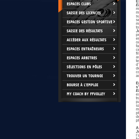
E
ESPACES CLUBS
E
m
m
SAISIE DES LICENCES
s
s
ESPACES GESTION SPORTIVE
m
t
SAISIE DES RÉSULTATS
J
p
e
ACCÉDER AUX RÉSULTATS
o
f
ESPACES ENTRAÎNEURS
c
f
a
ESPACES ARBITRES
t
d
SÉLECTIONS EN PÔLES
d
c
TROUVER UN TOURNOI
a
E
BOURSE À L'EMPLOI
s
E
MY COACH BY FFVOLLEY
e
t
p
s
m
p
d
p
A
J
l