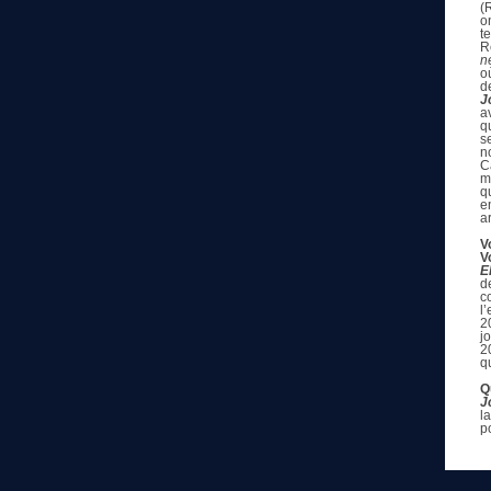
(
o
t
R
n
où
d
J
a
q
s
n
C
m
q
e
a
V
V
E
d
c
l
2
j
2
q
Q
J
l
p