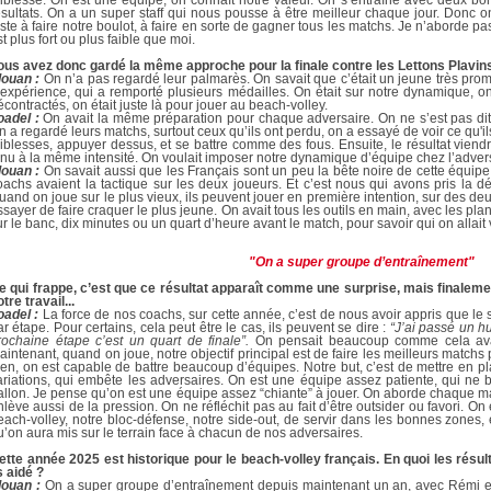
aiblesse. On est une équipe, on connaît notre valeur. On s’entraîne avec deux b
ésultats. On a un super staff qui nous pousse à être meilleur chaque jour. Donc 
uste à faire notre boulot, à faire en sorte de gagner tous les matchs. Je n’aborde 
st plus fort ou plus faible que moi.
ous avez donc gardé la même approche pour la finale contre les Lettons Plavi
louan :
On n’a pas regardé leur palmarès. On savait que c’était un jeune très prom
’expérience, qui a remporté plusieurs médailles. On était sur notre dynamique, o
écontractés, on était juste là pour jouer au beach-volley.
oadel :
On avait la même préparation pour chaque adversaire. On ne s’est pas dit
n a regardé leurs matchs, surtout ceux qu’ils ont perdu, on a essayé de voir ce qu'ils
aiblesses, appuyer dessus, et se battre comme des fous. Ensuite, le résultat vien
enu à la même intensité. On voulait imposer notre dynamique d’équipe chez l’advers
louan :
On savait aussi que les Français sont un peu la bête noire de cette équipe.
oachs avaient la tactique sur les deux joueurs. Et c’est nous qui avons pris la déc
uand on joue sur le plus vieux, ils peuvent jouer en première intention, sur des de
ssayer de faire craquer le plus jeune. On avait tous les outils en main, avec les pla
ur le banc, dix minutes ou un quart d’heure avant le match, pour savoir qui on allait 
"On a super groupe d’entraînement"
e qui frappe, c’est que ce résultat apparaît comme une surprise, mais finalement
tre travail...
oadel :
La force de nos coachs, sur cette année, c’est de nous avoir appris que le 
ar étape. Pour certains, cela peut être le cas, ils peuvent se dire :
“J’ai passé un hu
rochaine étape c’est un quart de finale”.
On pensait beaucoup comme cela avant
aintenant, quand on joue, notre objectif principal est de faire les meilleurs match
ien, on est capable de battre beaucoup d’équipes. Notre but, c’est de mettre en p
ariations, qui embête les adversaires. On est une équipe assez patiente, qui ne 
allon. Je pense qu’on est une équipe assez “chiante” à jouer. On aborde chaque m
nlève aussi de la pression. On ne réfléchit pas au fait d’être outsider ou favori. O
each-volley, notre bloc-défense, notre side-out, de servir dans les bonnes zones, e
u’on aura mis sur le terrain face à chacun de nos adversaires.
ette année 2025 est historique pour le beach-volley français. En quoi les résul
s aidé ?
louan :
On a super groupe d’entraînement depuis maintenant un an, avec Rémi et