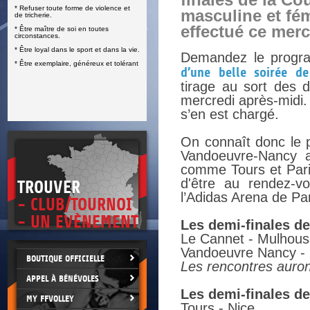
finales de la Co
* Refuser toute forme de violence et
E
masculine et fém
de tricherie.
effectué ce merc
* Être maître de soi en toutes
circonstances.
* Être loyal dans le sport et dans la vie.
Demandez le prog
* Être exemplaire, généreux et tolérant
d’une belle soirée de
tirage au sort des 
mercredi après-midi. 
s’en est chargé.
On connaît donc le 
Vandoeuvre-Nancy a
comme Tours et Paris
d'être au rendez-v
TROUVER
l’Adidas Arena de Par
- CLUB/TOURNOI
- UN EVÈNEMENT
Les demi-finales de
Le Cannet - Mulhou
Vandoeuvre Nancy - 
BOUTIQUE OFFICIELLE
Les rencontres auront
APPEL À BÉNÉVOLES
Les demi-finales d
MY FFVOLLEY
Tours - Nice