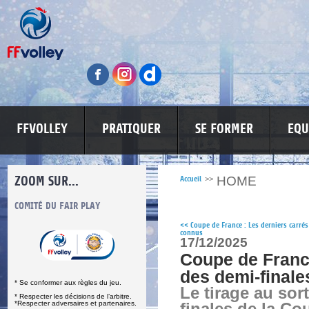
FFVOLLEY
PRATIQUER
SE FORMER
EQU
ZOOM SUR...
HOME
Accueil
>>
S
COMITÉ DU FAIR PLAY
LUTTE CONTRE LES VIOLENCES
MA PETITE
<<
Coupe de France : Les derniers carrés
connus
17/12/2025
Coupe de France
des demi-finale
* Se conformer aux règles du jeu.
Le tirage au sor
* Respecter les décisions de l’arbitre.
*Respecter adversaires et partenaires.