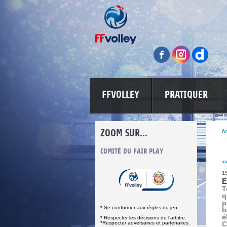
FFVOLLEY
PRATIQUER
ZOOM SUR...
Ac
INFORMATIONS CORONAVIRUS
COMITÉ DU FAIR PLAY
LUTTE CONT
<
1
E
T
q
p
* Se conformer aux règles du jeu.
b
é
* Respecter les décisions de l’arbitre.
*Respecter adversaires et partenaires.
C