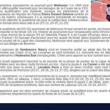
DOCUMENTS UTILES
SITUATION SANITAIR
'aventure européenne se poursuit pour
Mulhouse
! Le VMA s'est
COVID-19
n effet qualifié mercredi pour les barrages de la Coupe de la CEV,
ne qualification pas évidente, puisque les partenaires de la
asseuse de l'équipe de France
Enora Danard Selosse
(entrée en
CLIQUEZ ICI
>
in de match), victorieuses 3-1 la semaine précédente en Hongrie,
nt dû attendre le quatrième set pour la valider face à Bekescsabai,
ui menait alors deux sets à un (25-13, 20-25, 21-25).
e quatrième set (25-15) synonyme de billet pour le tour suivant en poche, les Alsac
emporter le tie-break (16-14), histoire de poursuivre leur remarquable série d'invinc
e coup d'envoi de la saison (15 en Saforelle Power 6, 4 en Coupe d'Europe, deux
e France) ! En barrage d'accession pour les quarts de finale (dans lesquels seront
es poules de la Ligue des champions), Mulhouse sera opposé aux Suissesses de Vi
ace aux Belges de Beveren.
e parcours de
Vandoeuvre Nancy
s'est en revanche arrêté au stade des 8e de
ernière par Chieri (3-2), les Lorraines se sont inclinées 3-1 mercredi soir en Ita
artenaires d'
Halimatou Bah
(remplaçante). Chieri sera opposé au tour suivant aux 
n jouait également mercredi la 4e journée de la phase de poules de la Ligue d
éfaites pour les deux clubs tricolores en lice : dans la poule A,
Le Cannet
a été bat
andis que dans la poule E,
Levallois Paris
a livré un beau combat, mais s'est i
olonaises de Rzeszow (25-27, 28-26, 25-13, 27-25), dirigées par le coach des Ble
u classement, Le Cannet est troisième de la poule A, dominée par VakifBank Istan
oints, 69% en attaque, 1 bloc), a dominé Alba Blaj 3-0 (25-19, 25-13, 25-20), tan
ccupe la quatrième place. A noter enfin la victoire dans la poule C de Milan, avec
75% de réceptions positives), face aux Serbes de Lajkovac (25-16, 25-16, 29-27).
appelons que les deux premiers de chaque poule se qualifient pour les quarts de
roisièmes disputeront les quarts de finale de la Coupe de la CEV.