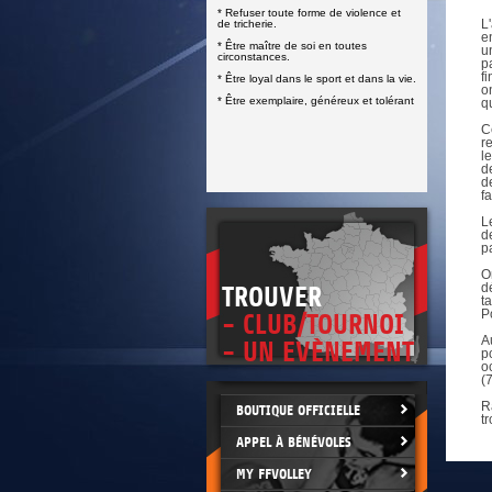
DOCUMENTS UTILES
* Refuser toute forme de violence et
SITUATION SANITAIRE
L
de tricherie.
COVID-19
e
* Être maître de soi en toutes
u
circonstances.
p
CLIQUEZ ICI
>
f
* Être loyal dans le sport et dans la vie.
o
* Être exemplaire, généreux et tolérant
q
C
r
l
d
d
f
L
d
p
O
d
TROUVER
t
P
- CLUB/TOURNOI
A
- UN EVÈNEMENT
p
o
(
R
BOUTIQUE OFFICIELLE
t
APPEL À BÉNÉVOLES
MY FFVOLLEY