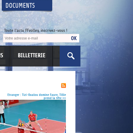
DOCUMENTS
Toute l'actu FFvolley, inscrivez-vous !
NS
BILLETTERIE
US
Etranger : Tizi-Oualou domine Faure, Tillie
prend la tête
>>