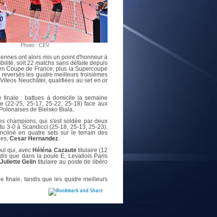
E
Photo : CEV
iennes ont alors mis un point d'honneur à
ibilité, soit 22 matchs sans défaite depuis
 en Coupe de France, plus la Supercoupe
 reversés les quatre meilleurs troisièmes
teos Neuchâtel, qualifiées au set en or
 finale : battues à domicile la semaine
lie (22-25, 25-17, 25-22, 25-18) face aux
Polonaises de Bielsko Biala.
es champions, qui s'est soldée par deux
tu 3-0 à Scandicci (25-18, 25-13, 25-23),
ncliné en quatre sets sur le terrain des
ues
,
Cesar Hernandez
.
bul qui, avec
Héléna Cazaute
titulaire (12
dis que dans la poule E, Levallois Paris
Juliette Gelin
titulaire au poste de libéro
 finale, tandis que les quatre meilleurs