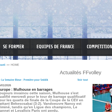
SE FORMER
EQUIPES DE FRANCE
COMPETITIO
cueil
>>
HOME
Actualités FFvolley
RE LES VIOLENCES
MA PETITE SPONSO
INFORMATIONS CORONAVIR
<
La Semaine Bleue : Première pour Seddik
Voir tout
5/01/2026
urope : Mulhouse en barrages
oujours invaincu cette saison, Mulhouse s'est
ualifié mercredi pour le tour de barrage qualificatif
our les quarts de finale de la Coupe de la CEV en
attant Bekescsabai (3-2). Vandoeuvre Nancy est
liminé, tandis qu'en Ligue des champions, Le
annet et Levallois Paris ont perdu.