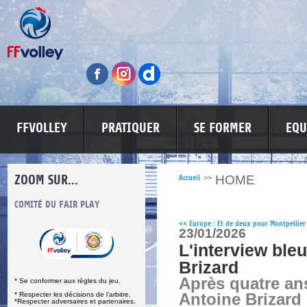
FFVOLLEY
PRATIQUER
SE FORMER
EQU
ZOOM SUR...
HOME
Accueil
>>
S
COMITÉ DU FAIR PLAY
LUTTE CONTRE LES VIOLENCES
MA PETITE
<<
Europe : Et de deux pour Montpellier
23/01/2026
L'interview bleu
Brizard
Après quatre an
* Se conformer aux règles du jeu.
* Respecter les décisions de l’arbitre.
Antoine Brizard 
*Respecter adversaires et partenaires.