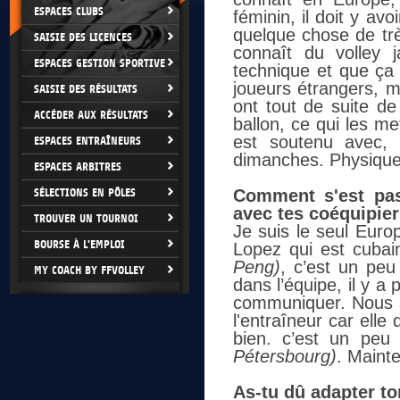
ESPACES CLUBS
féminin, il doit y a
quelque chose de tr
SAISIE DES LICENCES
connaît du volley j
ESPACES GESTION SPORTIVE
technique et que ç
joueurs étrangers, 
SAISIE DES RÉSULTATS
ont tout de suite de
ACCÉDER AUX RÉSULTATS
ballon, ce qui les m
est soutenu avec,
ESPACES ENTRAÎNEURS
dimanches. Physiquem
ESPACES ARBITRES
SÉLECTIONS EN PÔLES
Comment s'est pas
avec tes coéquipier
TROUVER UN TOURNOI
Je suis le seul Eur
BOURSE À L'EMPLOI
Lopez qui est cubai
Peng)
, c’est un peu
MY COACH BY FFVOLLEY
dans l’équipe, il y a
communiquer. Nous a
l'entraîneur car elle 
bien. c’est un peu 
Pétersbourg)
. Mainte
As-tu dû adapter to