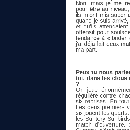
Non, mais je me re
pour être au niveau, 
ils m’ont mis super à
quand je suis arrivé,
et qu'ils attendaie
offensif pour soulag
tendance à « brider 
j’ai déjà fait deux m
ma part.
Peux-tu nous parle
toi, dans les clous
?
On joue énormémen
régulière contre chaq
six reprises. En tou
Les deux premiers vo
six jouent les quart
les Suntory Sunbirds
match d’ouverture, 