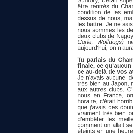
Suntory, c’était sup
être rentrés du Cha
condition de les emb
dessus de nous, ma
les battre. Je ne sai
nous sommes les de
deux clubs de Nago
Carle, Wolfdogs)
ne
aujourd'hui, on n’aur
Tu parlais du Cham
finale, ce qu’aucun 
ce au-delà de vos a
Je n’avais aucune id
très bien au Japon, m
aux autres clubs. C’
nous en France, on
horaire, c’était horri
que j’avais des dout
vraiment très bien j
d’embêter les meil
comment on allait se
éteints en une heure