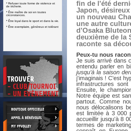
fin de l'été dern
* Refuser toute forme de violence et
E
de tricherie.
Japon, désireux
* Être maître de soi en toutes
un nouveau Cha
circonstances.
* Être loyal dans le sport et dans la vie.
une autre cultur
* Être exemplaire, généreux et tolérant
d'Osaka Bluteon
deuxième de la 
raconte sa déco
Peux-tu nous racon
Je suis arrivé dans 
entendu parler en b
jusqu’à la saison der
j'imaginais ! C’est h
TROUVER
infrastructures sont
- CLUB/TOURNOI
Ensuite, le champion
- UN EVÈNEMENT
Notre équipe est san
partout. Comme nou
nous délocalisons b
BOUTIQUE OFFICIELLE
est limitée à 3 000
APPEL À BÉNÉVOLES
accueillir jusqu'à 8 
termes de marketing.
MY FFVOLLEY
connaît en Europe,