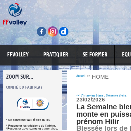
FFVOLLEY
PRATIQUER
SE FORMER
EQU
ZOOM SUR...
HOME
Accueil
>>
S
COMITÉ DU FAIR PLAY
LUTTE CONTRE LES VIOLENCES
MA PETITE
<<
L'interview bleue : Clémence Vieira
23/02/2026
La Semaine ble
monte en puiss
prénom Hilir
* Se conformer aux règles du jeu.
* Respecter les décisions de l’arbitre.
Blessée lors de 
*Respecter adversaires et partenaires.