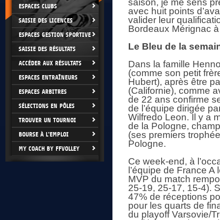
saison, je me sens pr
ESPACES CLUBS
avec huit points d’av
valider leur qualifica
SAISIE DES LICENCES
Bordeaux Mérignac à 
ESPACES GESTION SPORTIVE
Le Bleu de la semain
SAISIE DES RÉSULTATS
Dans la famille Henno,
ACCÉDER AUX RÉSULTATS
(comme son petit frèr
ESPACES ENTRAÎNEURS
Hubert), après être pa
(Californie), comme av
ESPACES ARBITRES
de 22 ans confirme se
SÉLECTIONS EN PÔLES
de l’équipe dirigée p
Wilfredo Leon. Il y a 
TROUVER UN TOURNOI
de la Pologne, champi
(ses premiers trophée
BOURSE À L'EMPLOI
Pologne.
MY COACH BY FFVOLLEY
Ce week-end, à l’occa
l’équipe de France A 
MVP du match remport
25-19, 25-17, 15-4). S
47% de réceptions posi
pour les quarts de fin
du playoff Varsovie/Tr