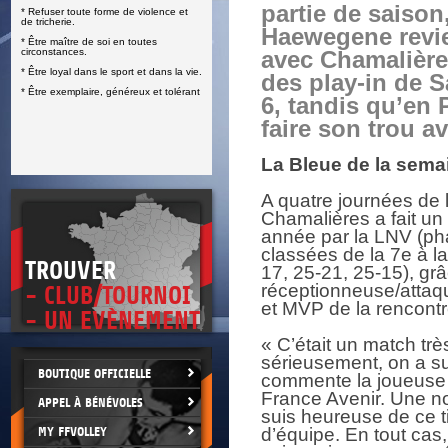
partie de saison
* Refuser toute forme de violence et
E
de tricherie.
Haewegene revie
* Être maître de soi en toutes
circonstances.
avec Chamalière
* Être loyal dans le sport et dans la vie.
des play-in de S
* Être exemplaire, généreux et tolérant
6, tandis qu’en 
faire son trou a
La Bleue de la sem
A quatre journées de l
Chamalières a fait un 
année par la LNV (pha
classées de la 7e à l
TROUVER
17, 25-21, 25-15), gr
réceptionneuse/attaq
- CLUB/TOURNOI
et MVP de la rencontr
- UN EVÈNEMENT
« C’était un match trè
sérieusement, on a su 
BOUTIQUE OFFICIELLE
commente la joueuse 
France Avenir. Une nou
APPEL À BÉNÉVOLES
suis heureuse de ce tit
MY FFVOLLEY
d’équipe. En tout cas,