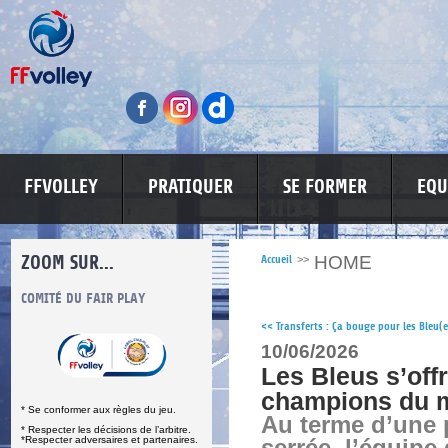
FFVOLLEY
PRATIQUER
SE FORMER
EQU
ZOOM SUR...
HOME
Accueil
>>
S
COMITÉ DU FAIR PLAY
LUTTE CONTRE LES VIOLENCES
MA PETITE
<<
Transferts : Ça bouge pour les Bleu(e
10/06/2026
Les Bleus s’offr
champions du 
* Se conformer aux règles du jeu.
Au terme d’une p
* Respecter les décisions de l’arbitre.
*Respecter adversaires et partenaires.