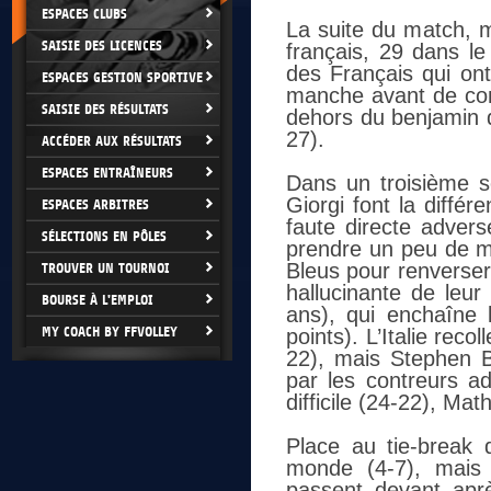
ESPACES CLUBS
La suite du match, 
SAISIE DES LICENCES
français, 29 dans le
des Français qui on
ESPACES GESTION SPORTIVE
manche avant de conc
SAISIE DES RÉSULTATS
dehors du benjamin d
27).
ACCÉDER AUX RÉSULTATS
ESPACES ENTRAÎNEURS
Dans un troisième s
Giorgi font la diffé
ESPACES ARBITRES
faute directe adver
SÉLECTIONS EN PÔLES
prendre un peu de m
Bleus pour renverser
TROUVER UN TOURNOI
hallucinante de leu
BOURSE À L'EMPLOI
ans), qui enchaîne 
MY COACH BY FFVOLLEY
points). L’Italie rec
22), mais Stephen Bo
par les contreurs a
difficile (24-22), Ma
Place au tie-break
monde (4-7), mais c
passent devant aprè