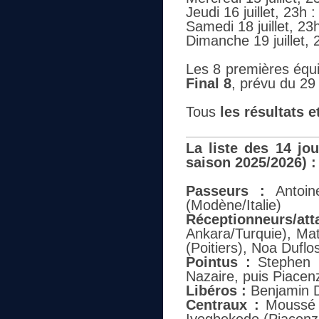
Jeudi 16 juillet, 23h
Samedi 18 juillet, 2
Dimanche 19 juillet, 
Les 8 premières équip
Final 8
, prévu du 29 
Tous
les résultats 
La liste des 14 jo
saison 2025/2026) :
Passeurs :
Antoin
(Modène/Italie)
Réceptionneurs/at
Ankara/Turquie), Ma
(Poitiers), Noa Duflos
Pointus :
Stephen B
Nazaire, puis Piacenz
Libéros :
Benjamin D
Centraux :
Moussé G