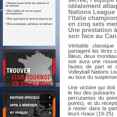
serrée, l’équipe
* Refuser toute forme de violence et
E
idéalement attaq
de tricherie.
Nations League 
* Être maître de soi en toutes
circonstances.
l’Italie champi
* Être loyal dans le sport et dans la vie.
en cinq sets mer
* Être exemplaire, généreux et tolérant
Une prestation à
soir face au Can
Véritable classiqu
partagent les titres
Bleus, deux mondiaux
soir aura une nouve
fautes de part et 
TROUVER
Volleyball Nations Le
- CLUB/TOURNOI
au bout du suspense 
- UN EVÈNEMENT
Une victoire qui doi
le feu des puissants
percutantes du poin
BOUTIQUE OFFICIELLE
points), et du récept
APPEL À BÉNÉVOLES
à rester dans la pa
MY FFVOLLEY
leurs rivaux (19-25).