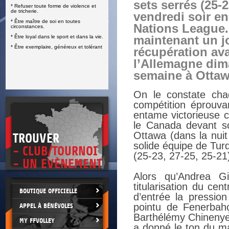
sets serrés (25-2
* Refuser toute forme de violence et
E
de tricherie.
vendredi soir en
* Être maître de soi en toutes
Nations League.
circonstances.
* Être loyal dans le sport et dans la vie.
maintenant un j
* Être exemplaire, généreux et tolérant
récupération ava
l’Allemagne dim
semaine à Ottaw
On le constate cha
compétition éprouvan
entame victorieuse co
le Canada devant son
Ottawa (dans la nui
TROUVER
solide équipe de Turq
- CLUB/TOURNOI
(25-23, 27-25, 25-21
- UN EVÈNEMENT
Alors qu’Andrea G
titularisation du ce
BOUTIQUE OFFICIELLE
d’entrée la pressio
pointu de Fenerbahç
APPEL À BÉNÉVOLES
Barthélémy Chinenyez
MY FFVOLLEY
a donné le ton du m