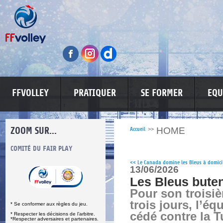
FFVOLLEY
PRATIQUER
SE FORMER
EQU
ZOOM SUR...
HOME
Accueil
>>
S
COMITÉ DU FAIR PLAY
LUTTE CONTRE LES VIOLENCES
MA PETITE
<<
Le Canada domine les Bleus à domici
13/06/2026
Les Bleus buten
Pour son troisi
trois jours, l’é
* Se conformer aux règles du jeu.
cédé contre la T
* Respecter les décisions de l’arbitre.
*Respecter adversaires et partenaires.