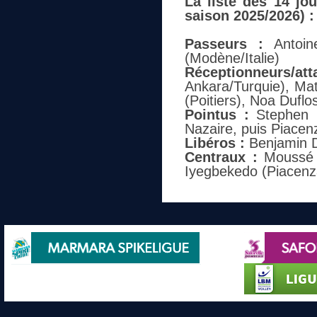
La liste des 14 jo
saison 2025/2026) :
Passeurs :
Antoin
(Modène/Italie)
Réceptionneurs/at
Ankara/Turquie), Ma
(Poitiers), Noa Duflos
Pointus :
Stephen B
Nazaire, puis Piacenz
Libéros :
Benjamin D
Centraux :
Moussé G
Iyegbekedo (Piacenza