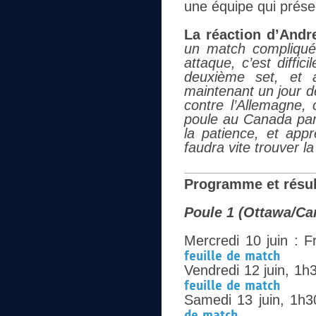
une équipe qui présen
La réaction d’Andre
un match compliqué.
attaque, c’est diffi
deuxième set, et 
maintenant un jour d
contre l’Allemagne, 
poule au Canada par 
la patience, et appr
faudra vite trouver l
Programme et résult
Poule 1 (Ottawa/Ca
Mercredi 10 juin : F
feuille de match
Vendredi 12 juin, 1h
feuille de match
Samedi 13 juin, 1h3
de match