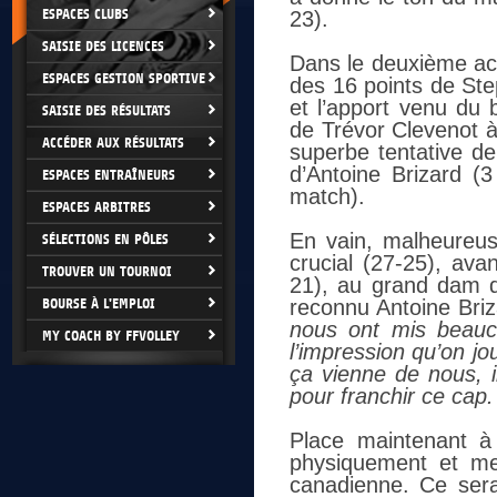
ESPACES CLUBS
23).
SAISIE DES LICENCES
Dans le deuxième acte
ESPACES GESTION SPORTIVE
des 16 points de Ste
et l’apport venu du
SAISIE DES RÉSULTATS
de Trévor Clevenot à 
ACCÉDER AUX RÉSULTATS
superbe tentative d
d’Antoine Brizard (
ESPACES ENTRAÎNEURS
match).
ESPACES ARBITRES
En vain, malheureus
SÉLECTIONS EN PÔLES
crucial (27-25), ava
TROUVER UN TOURNOI
21), au grand dam 
BOURSE À L'EMPLOI
reconnu Antoine Briz
nous ont mis beauco
MY COACH BY FFVOLLEY
l’impression qu’on jou
ça vienne de nous, 
pour franchir ce cap.
Place maintenant à
physiquement et me
canadienne. Ce sera