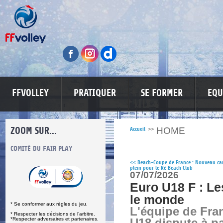
FFVOLLEY
PRATIQUER
SE FORMER
EQU
ZOOM SUR...
HOME
Accueil
>>
S
COMITÉ DU FAIR PLAY
LUTTE CONTRE LES VIOLENCES
MA PETITE
<<
Beach-Coupe de France : Nouveau ca
plein pour le Ré Beach Club
07/07/2026
Euro U18 F : Le
le monde
* Se conformer aux règles du jeu.
L'équipe de Fra
* Respecter les décisions de l’arbitre.
*Respecter adversaires et partenaires.