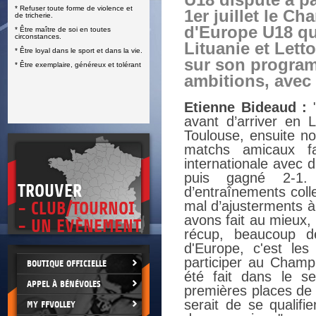
U18 dispute à pa
* Refuser toute forme de violence et
E
1er juillet le C
de tricherie.
d'Europe U18 qu
* Être maître de soi en toutes
circonstances.
Lituanie et Lett
* Être loyal dans le sport et dans la vie.
sur son program
* Être exemplaire, généreux et tolérant
ambitions, avec
Etienne Bideaud :
"
avant d’arriver en 
Toulouse, ensuite no
matchs amicaux fa
internationale avec 
puis gagné 2-1.
TROUVER
d’entraînements coll
mal d’ajusterments à
- CLUB/TOURNOI
avons fait au mieux,
- UN EVÈNEMENT
récup, beaucoup de
d'Europe, c'est les 
participer au Champ
BOUTIQUE OFFICIELLE
été fait dans le s
APPEL À BÉNÉVOLES
premières places de 
serait de se qualifi
MY FFVOLLEY