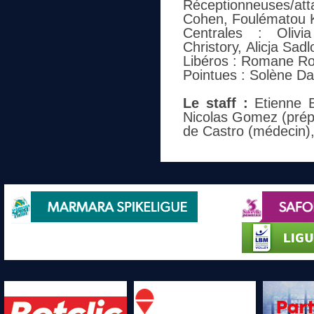
Réceptionneuses/at
Cohen, Foulématou 
Centrales : Oliv
Christory, Alicja Sad
Libéros : Romane Rou
Pointues : Solène Da
Le staff :
Etienne B
Nicolas Gomez (prépa
de Castro (médecin)