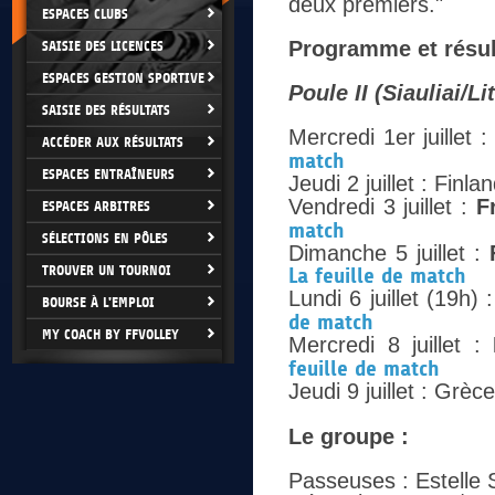
deux premiers."
ESPACES CLUBS
Programme et résult
SAISIE DES LICENCES
ESPACES GESTION SPORTIVE
Poule II (Siauliai/Li
SAISIE DES RÉSULTATS
Mercredi 1er juillet 
ACCÉDER AUX RÉSULTATS
match
ESPACES ENTRAÎNEURS
Jeudi 2 juillet : Finla
Vendredi 3 juillet :
F
ESPACES ARBITRES
match
SÉLECTIONS EN PÔLES
Dimanche 5 juillet :
TROUVER UN TOURNOI
La feuille de match
Lundi 6 juillet (19h)
BOURSE À L'EMPLOI
de match
MY COACH BY FFVOLLEY
Mercredi 8 juillet :
feuille de match
Jeudi 9 juillet : Grèce
Le groupe :
Passeuses : Estelle