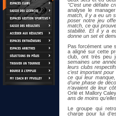
ESPACES CLUBS
"C’est une défaite c
analyse le manage
SAISIE DES LICENCES
match, il y a eu un 
ESPACES GESTION SPORTIVE
poser notre jeu offe
match, ce qui prouve
SAISIE DES RÉSULTATS
stabilité. Et il y a
ACCÉDER AUX RÉSULTATS
donne un set et demi 
ESPACES ENTRAÎNEURS
Pas forcément une s
ESPACES ARBITRES
a aligné sur cette p
SÉLECTIONS EN PÔLES
club, ont très peu 
semaines une année 
TROUVER UN TOURNOI
leurs clubs respecti
BOURSE À L'EMPLOI
c’est important pour
ce qui leur manque,
MY COACH BY FFVOLLEY
d’une phase de déco
n’avaient de leur cô
Orlé et Mallory Cale
ans de moins qu’elle
Le groupe qui retr
charge pour lui d’e