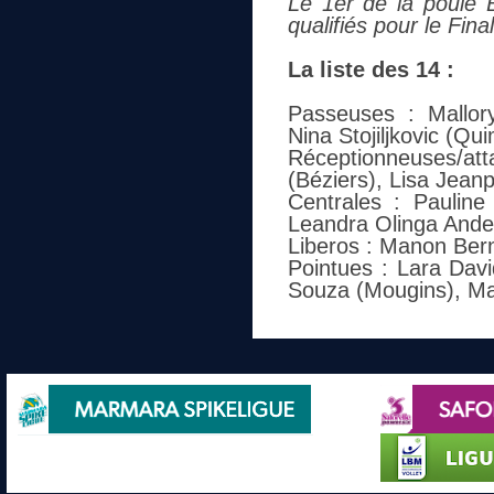
Le 1er de la poule B
qualifiés pour le Fina
La liste des 14 :
Passeuses : Mallory
Nina Stojiljkovic (Qu
Réceptionneuses/at
(Béziers), Lisa Jean
Centrales : Pauline
Leandra Olinga Ande
Liberos : Manon Bern
Pointues : Lara Davi
Souza (Mougins), Ma