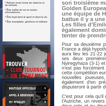
son troisième m
* Refuser toute forme de violence et
E
de tricherie.
Golden Europea
* Être maître de soi en toutes
une équipe de H
circonstances.
* Être loyal dans le sport et dans la vie.
battue il y a une
* Être exemplaire, généreux et tolérant
Les filles d’Emi
également dominé
tenter de prendr
Pour sa deuxième pa
France a déjà hypoth
aura lieu les 21-22 
ses deux première
Nyiregyhaza (3-1) et 
TROUVER
n’est pas forcément 
- CLUB/TOURNOI
cette compétition eu
- UN EVÈNEMENT
nouvelles joueuse
également d’en pré
disputeront à partir 
BOUTIQUE OFFICIELLE
APPEL À BÉNÉVOLES
C’est pour cela qu’il
l’Autriche, un rever
MY FFVOLLEY
deux sets et eu deux