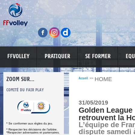
FFVOLLEY
PRATIQUER
SE FORMER
EQU
ZOOM SUR...
HOME
Accueil
>>
S
COMITÉ DU FAIR PLAY
LUTTE CONTRE LES VIOLENCES
MA PETITE
31/05/2019
Golden League 
retrouvent la H
L’équipe de Fra
* Se conformer aux règles du jeu.
* Respecter les décisions de l’arbitre.
dispute samedi 
*Respecter adversaires et partenaires.