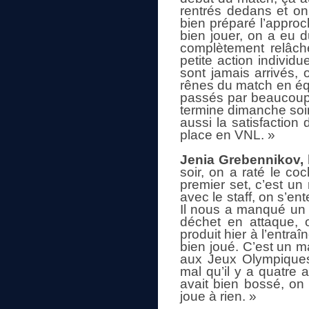
rentrés dedans et on
bien préparé l’appro
bien jouer, on a eu du
complètement relâché
petite action individ
sont jamais arrivés, 
rênes du match en équi
passés par beaucoup 
termine dimanche soir 
aussi la satisfaction 
place en VNL. »
Jenia Grebennikov, 
soir, on a raté le c
premier set, c’est un 
avec le staff, on s’e
Il nous a manqué un 
déchet en attaque, o
produit hier à l’entra
bien joué. C’est un ma
aux Jeux Olympiques, 
mal qu’il y a quatre
avait bien bossé, on 
joue à rien. »