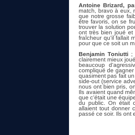
Antoine Brizard, p
match, bravo à eux, n
que notre grosse fai
être favoris, on se fr
trouver la solution pou
ont très bien joué et
fraîcheur qu’il fallai
pour que ce soit un ma
Benjamin Toniutti
;
clairement mieux joué 
beaucoup d’agressiv
compliqué de gagner 
quasiment pas fait un 
side-out (service adve
nous ont bien pris, o
Ils avaient quand mêm
que c’était une équipe 
du public. On était 
allaient tout donner 
passé ce soir. Ils ont 