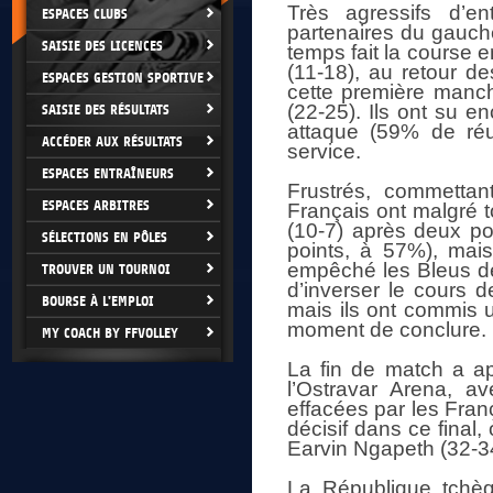
Très agressifs d’en
ESPACES CLUBS
partenaires du gauche
SAISIE DES LICENCES
temps fait la course en
(11-18), au retour d
ESPACES GESTION SPORTIVE
cette première manch
(22-25). Ils ont su 
SAISIE DES RÉSULTATS
attaque (59% de réus
ACCÉDER AUX RÉSULTATS
service.
ESPACES ENTRAÎNEURS
Frustrés, commettan
ESPACES ARBITRES
Français ont malgré t
(10-7) après deux po
SÉLECTIONS EN PÔLES
points, à 57%), mais
empêché les Bleus de 
TROUVER UN TOURNOI
d’inverser le cours d
BOURSE À L'EMPLOI
mais ils ont commis u
moment de conclure.
MY COACH BY FFVOLLEY
La fin de match a a
l’Ostravar Arena, a
effacées par les Fran
décisif dans ce final,
Earvin Ngapeth (32-3
La République tchèq