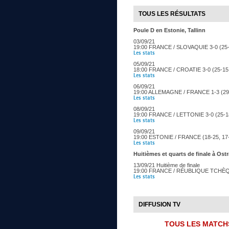
TOUS LES RÉSULTATS
Poule D en Estonie, Tallinn
03/09/21
19:00 FRANCE / SLOVAQUIE 3-0 (25-2
Les stats
05/09/21
18:00 FRANCE / CROATIE 3-0 (25-15,
Les stats
06/09/21
19:00 ALLEMAGNE / FRANCE 1-3 (29-3
Les stats
08/09/21
19:00 FRANCE / LETTONIE 3-0 (25-18
Les stats
09/09/21
19:00 ESTONIE / FRANCE (18-25, 17-
Les stats
Huitièmes et quarts de finale à Os
13/09/21 Huitième de finale
19:00 FRANCE / RÉUBLIQUE TCHÈQUE
Les stats
DIFFUSION TV
TOUS LES MATCH