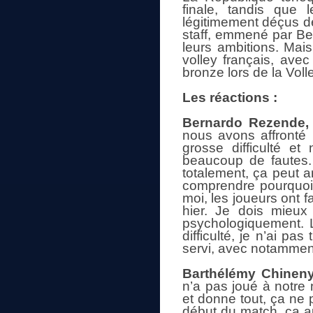
finale, tandis que 
légitimement déçus de 
staff, emmené par Be
leurs ambitions. Mais 
volley français, ave
bronze lors de la Vol
Les réactions :
Bernardo Rezende, 
nous avons affronté
grosse difficulté 
beaucoup de fautes.
totalement, ça peut a
comprendre pourquoi 
moi, les joueurs ont f
hier. Je dois mieux
psychologiquement. L
difficulté, je n’ai pa
servi, avec notammen
Barthélémy Chinenye
n’a pas joué à notre
et donne tout, ça ne 
début du match, ça au