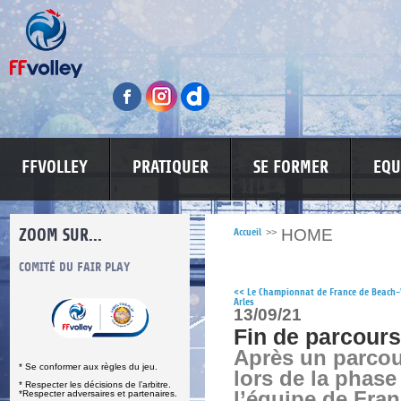
FFVOLLEY
PRATIQUER
SE FORMER
EQU
ZOOM SUR...
HOME
Accueil
>>
S
COMITÉ DU FAIR PLAY
LUTTE CONTRE LES VIOLENCES
MA PETITE
<<
Le Championnat de France de Beach-
Arles
13/09/21
Fin de parcours
Après un parcou
* Se conformer aux règles du jeu.
lors de la phase
* Respecter les décisions de l’arbitre.
l’équipe de Franc
*Respecter adversaires et partenaires.