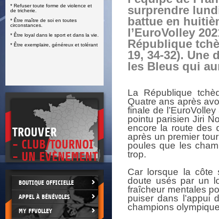
* Refuser toute forme de violence et
surprendre lundi
E
de tricherie.
battue en huitiè
* Être maître de soi en toutes
circonstances.
l’EuroVolley 202
* Être loyal dans le sport et dans la vie.
République tchè
* Être exemplaire, généreux et tolérant
19, 34-32). Une 
les Bleus qui au
La République tchè
Quatre ans après avoi
finale de l’EuroVolley
pointu parisien Jiri N
encore la route des q
TROUVER
après un premier tour d
- CLUB/TOURNOI
poules que les champ
trop.
- UN EVÈNEMENT
Car lorsque la côte
doute usés par un lo
BOUTIQUE OFFICIELLE
fraîcheur mentales po
APPEL À BÉNÉVOLES
puiser dans l’appui 
champions olympique
MY FFVOLLEY