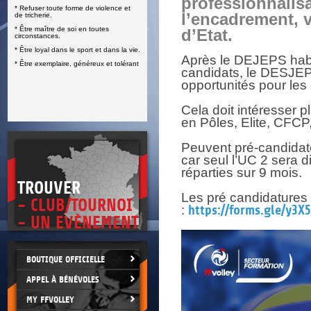
professionnalis
* Refuser toute forme de violence et
E
l’encadrement, v
de tricherie.
* Être maître de soi en toutes
d’Etat.
circonstances.
* Être loyal dans le sport et dans la vie.
Après le DEJEPS habi
* Être exemplaire, généreux et tolérant
candidats, le DESJEPS 
opportunités pour les
Cela doit intéresser p
en Pôles, Elite, CFCP
Peuvent pré-candidate
car seul l’UC 2 sera 
réparties sur 9 mois.
TROUVER
Les pré candidatures 
- CLUB/TOURNOI
:
https://forms.gle/y3
- UN EVÈNEMENT
BOUTIQUE OFFICIELLE
APPEL À BÉNÉVOLES
MY FFVOLLEY