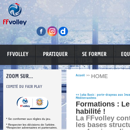
FFVOLLEY
PRATIQUER
SE FORMER
EQU
ZOOM SUR...
HOME
Accueil
>>
S
COMITÉ DU FAIR PLAY
LUTTE CONTRE LES VIOLENCES
MA PETITE
<<
Luka Basic : porte-drapeau aux Jeu
Méditerranéens
Formations : 
habilité !
La FFvolley con
* Se conformer aux règles du jeu.
les bases structu
* Respecter les décisions de l’arbitre.
*Respecter adversaires et partenaires.