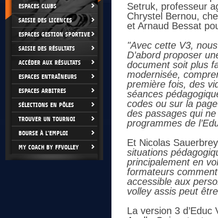
Setruk, professeur 
ESPACES CLUBS
Chrystel Bernou, chef
SAISIE DES LICENCES
et Arnaud Bessat pour
ESPACES GESTION SPORTIVE
"Avec cette V3, nous 
SAISIE DES RÉSULTATS
D’abord proposer une
ACCÉDER AUX RÉSULTATS
document soit plus fa
modernisée, compren
ESPACES ENTRAÎNEURS
première fois, des v
ESPACES ARBITRES
séances pédagogique
codes ou sur la pag
SÉLECTIONS EN PÔLES
des passages qui ne s
TROUVER UN TOURNOI
programmes de l’Educ
BOURSE À L'EMPLOI
Et Nicolas Sauerbrey
MY COACH BY FFVOLLEY
situations pédagogiq
principalement en vol
formateurs comment di
accessible aux perso
volley assis peut êtr
La version 3 d’Educ V