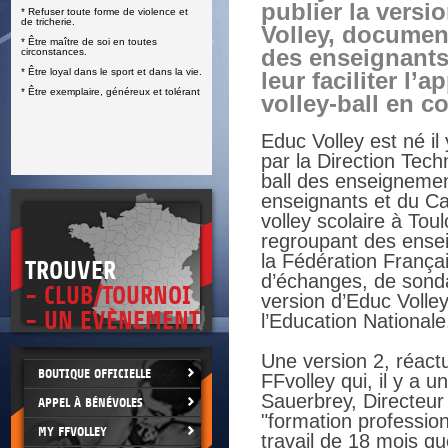
publier la versi
* Refuser toute forme de violence et
E
de tricherie.
Volley, documen
* Être maître de soi en toutes
des enseignant
circonstances.
* Être loyal dans le sport et dans la vie.
leur faciliter l’
* Être exemplaire, généreux et tolérant
volley-ball en co
Educ Volley est né il
par la Direction Tech
ball des enseigneme
enseignants et du C
volley scolaire à Tou
regroupant des ensei
la Fédération Françai
TROUVER
d’échanges, de sonda
- CLUB/TOURNOI
version d’Educ Volley
- UN EVÈNEMENT
l’Education Nationale
Une version 2, réactu
BOUTIQUE OFFICIELLE
FFvolley qui, il y a
Sauerbrey, Directeur
APPEL À BÉNÉVOLES
"formation profession
MY FFVOLLEY
travail de 18 mois q