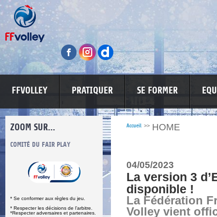
FFVOLLEY
PRATIQUER
SE FORMER
EQU
ZOOM SUR...
HOME
Accueil
>>
S
COMITÉ DU FAIR PLAY
LUTTE CONTRE LES VIOLENCES
MA PETITE
04/05/2023
La version 3 d’
disponible !
La Fédération F
* Se conformer aux règles du jeu.
* Respecter les décisions de l’arbitre.
Volley vient offi
*Respecter adversaires et partenaires.