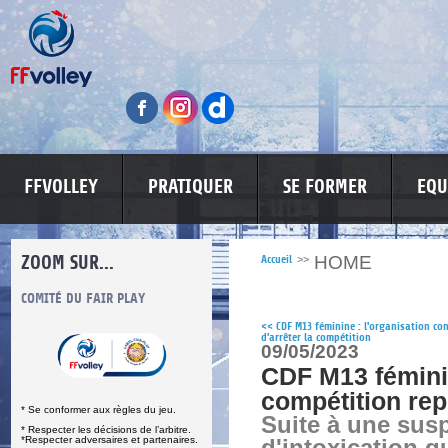
FFVOLLEY
PRATIQUER
SE FORMER
EQU
ZOOM SUR...
HOME
Accueil
>>
S
COMITÉ DU FAIR PLAY
LUTTE CONTRE LES VIOLENCES
MA PETITE
<<
CDF M13 féminine : l'organisation con
d'arrêter la compétition
09/05/2023
CDF M13 féminin
compétition re
* Se conformer aux règles du jeu.
Suite à une sus
* Respecter les décisions de l’arbitre.
*Respecter adversaires et partenaires.