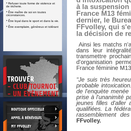
d'intoxication q
* Refuser toute forme de violence et
E
à la suspension
de tricherie.
France M13 fémi
* Être maître de soi en toutes
circonstances.
dernier, le Bure
* Être loyal dans le sport et dans la vie.
FFvolley, qui s'e
* Être exemplaire, généreux et tolérant
la décision de r
Ainsi les matchs n'a
dans leur intégral
transmettre prochai
d'organisation perm
France féminine M13
TROUVER
"Je suis très heureu
probable intoxicatio
- CLUB/TOURNOI
de l'enquète menée 
- UN EVÈNEMENT
prise à l'unanimité 
jeunes filles d'alle
qualifiées. La fédér
BOUTIQUE OFFICIELLE
rassemblement des 
APPEL À BÉNÉVOLES
FFvolley.
MY FFVOLLEY