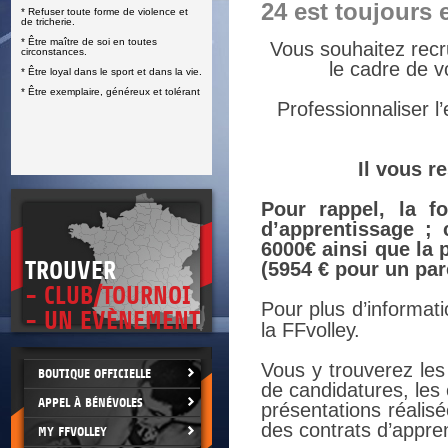
24 est toujours 
* Refuser toute forme de violence et
E
de tricherie.
* Être maître de soi en toutes
Vous souhaitez recr
circonstances.
le cadre de v
* Être loyal dans le sport et dans la vie.
* Être exemplaire, généreux et tolérant
Professionnaliser l’
Il vous r
Pour rappel, la f
d’apprentissage ; 
6000€ ainsi que la
TROUVER
(5954 € pour un pa
- CLUB/TOURNOI
Pour plus d’informat
- UN EVÈNEMENT
la FFvolley.
Vous y trouverez les
BOUTIQUE OFFICIELLE
de candidatures, les 
APPEL À BÉNÉVOLES
présentations réalisé
des contrats d’appre
MY FFVOLLEY