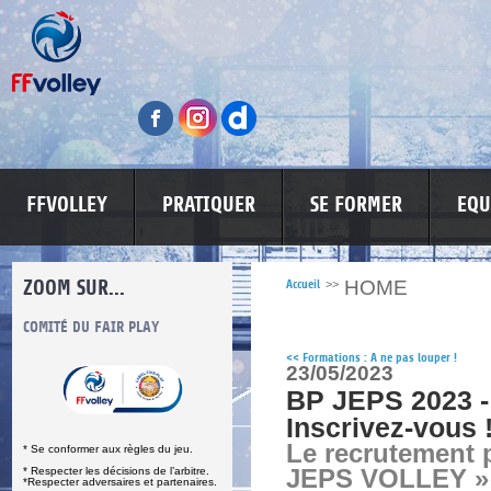
FFVOLLEY
PRATIQUER
SE FORMER
EQU
ZOOM SUR...
HOME
Accueil
>>
S
COMITÉ DU FAIR PLAY
LUTTE CONTRE LES VIOLENCES
MA PETITE
<<
Formations : A ne pas louper !
23/05/2023
BP JEPS 2023 -
Inscrivez-vous 
Le recrutement 
* Se conformer aux règles du jeu.
* Respecter les décisions de l’arbitre.
JEPS VOLLEY » 
*Respecter adversaires et partenaires.