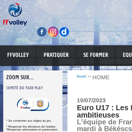
FFVOLLEY
PRATIQUER
SE FORMER
EQU
ZOOM SUR...
HOME
Accueil
>>
S
COMITÉ DU FAIR PLAY
LUTTE CONTRE LES VIOLENCES
MA PETITE
10/07/2023
Euro U17 : Les
ambitieuses
L’équipe de Fra
* Se conformer aux règles du jeu.
* Respecter les décisions de l’arbitre.
mardi à Békéscs
*Respecter adversaires et partenaires.