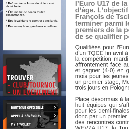
l’Euro U17 de la
* Refuser toute forme de violence et
E
de tricherie.
d’âge. L’objectif
* Être maître de soi en toutes
François de Tsch
circonstances.
* Être loyal dans le sport et dans la vie.
terminer parmi 
* Être exemplaire, généreux et tolérant
premiers de la p
de se qualifier p
Qualifiées pour l’Eu
d’un TQCE fin avril 
la compétition mard
affrontement face au
et gagner (4-0) en g
mois pour les jeunes
TROUVER
un premier stage, Mu
- CLUB/TOURNOI
trois jours en Pologn
- UN EVÈNEMENT
Place désormais à la
huit équipes qui s’af
BOUTIQUE OFFICIELLE
pour les demi-finale
donc par un premier 
APPEL À BÉNÉVOLES
des rencontres contr
MY FFVOLLEY
WEVZA U17, la Turqu