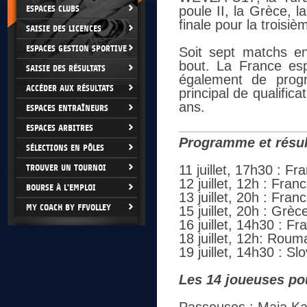
ESPACES CLUBS
poule II, la Grèce, l
finale pour la trois
SAISIE DES LICENCES
ESPACES GESTION SPORTIVE
Soit sept matchs en
bout. La France espè
SAISIE DES RÉSULTATS
également de progr
ACCÉDER AUX RÉSULTATS
principal de qualifi
ans.
ESPACES ENTRAÎNEURS
ESPACES ARBITRES
Programme et résul
SÉLECTIONS EN PÔLES
TROUVER UN TOURNOI
11 juillet, 17h30 : F
12 juillet, 12h : Fra
BOURSE À L'EMPLOI
13 juillet, 20h : Fran
MY COACH BY FFVOLLEY
15 juillet, 20h : Grè
16 juillet, 14h30 : F
18 juillet, 12h: Rou
19 juillet, 14h30 : S
Les 14 joueuses pou